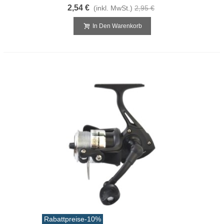
2,54 €
(inkl. MwSt.)
2,95 €
In Den Warenkorb
Rabattpreise
-10%