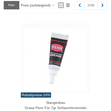
Zurück
Weit
Preis (aufsteigend)
2/46
Filter
Rabattpreise
-14%
Stangenbau
Grasa Penn Für 7gr Schlauchtrommeln