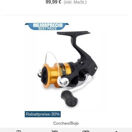
99,99 €
(inkl. MwSt.)
Rabattpreise
-30%
Corcheo/Boje
Shimano AX 2500 FC Rolle