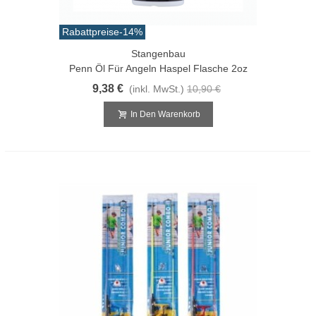
Rabattpreise
-14%
Stangenbau
Penn Öl Für Angeln Haspel Flasche 2oz
9,38 €
(inkl. MwSt.)
10,90 €
In Den Warenkorb