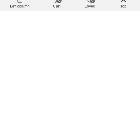
0
0
19,57 €
(inkl. MwSt.)
27,95 €
Left column
Cart
Loved
Top
In Den Warenkorb