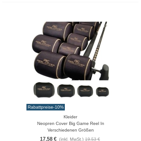
Rabattpreise
-10%
Kleider
Neopren Cover Big Game Reel In
Verschiedenen Größen
17,58 €
(inkl. MwSt.)
19,53 €