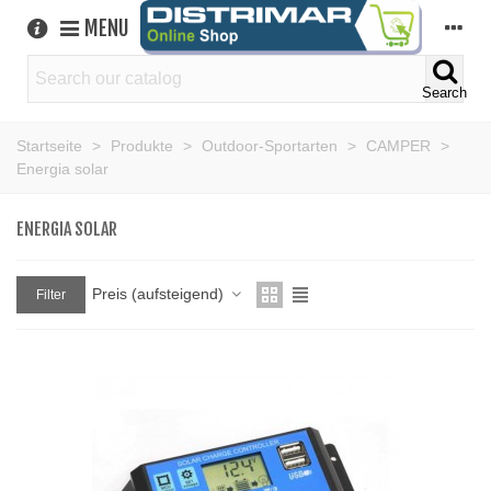
MENU
Search
Startseite
>
Produkte
>
Outdoor-Sportarten
>
CAMPER
>
Energia solar
ENERGIA SOLAR
Preis (aufsteigend)
Filter