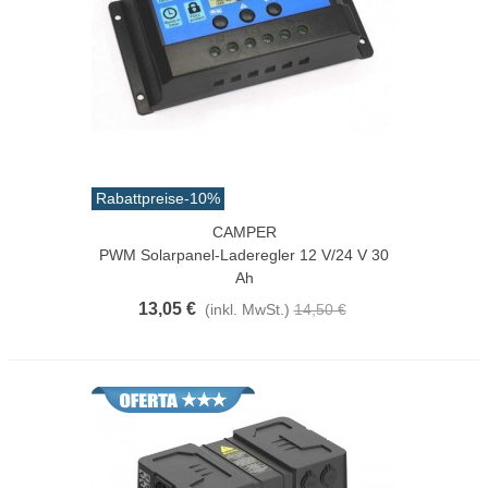
Rabattpreise
-10%
CAMPER
PWM Solarpanel-Laderegler 12 V/24 V 30
Ah
13,05 €
(inkl. MwSt.)
14,50 €