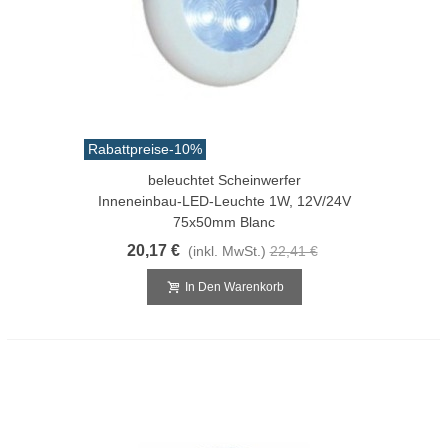
Rabattpreise
-10%
beleuchtet Scheinwerfer
Inneneinbau-LED-Leuchte 1W, 12V/24V
75x50mm Blanc
20,17 €
(inkl. MwSt.)
22,41 €
In Den Warenkorb