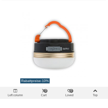
Rabattpreise
-10%
CAMPER
0
0
Vermasselbare Lambada Camping -
Left column
Cart
Loved
Top
Lamping 65x45 Mmm
22,05 €
(inkl. MwSt.)
24,50 €