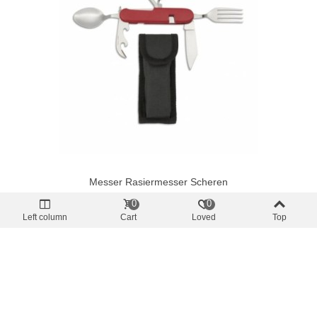
Messer Rasiermesser Scheren
Albainox Abnehmbares Rotes
0
0
Mehrzweckmesser C/F 7 Verwendet
Left column
Cart
Loved
Top
6,95 €
(inkl. MwSt.)
In Den Warenkorb