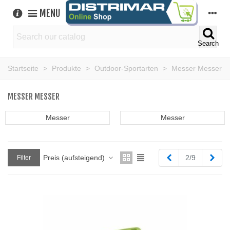
MENU
Search
Startseite
>
Produkte
>
Outdoor-Sportarten
>
Messer Messer
MESSER MESSER
Messer
Messer
Zurück
Weit
Preis (aufsteigend)
2/9
Filter