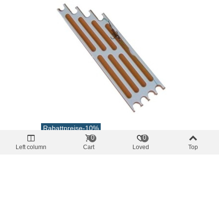
Rabattpreise
-10%
0
0
Angelwerkzeuge
Left column
Cart
Loved
Top
Schaumstoffordner 4 Steckplätze
60x220mm
0,95 €
(inkl. MwSt.)
1,05 €
In Den Warenkorb