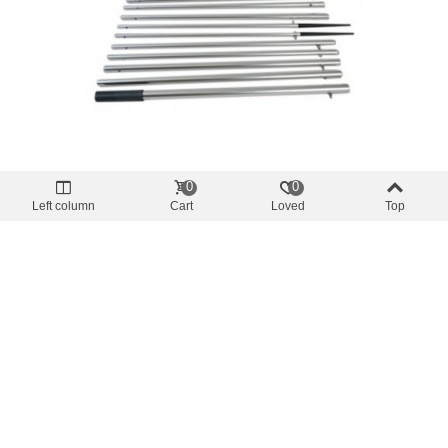
0
0
Left column
Cart
Loved
Top
Separatoren Spindeln
Aluminium Outrigger Poles Lee`s AP3522
- 2" - 22' (6,70m) Pair
0,00 €
(inkl. MwSt.)