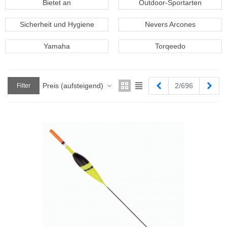
Bietet an
Outdoor-Sportarten
Sicherheit und Hygiene
Nevers Arcones
Yamaha
Torqeedo
Zurück
Weit
Preis (aufsteigend)
2/696
Filter