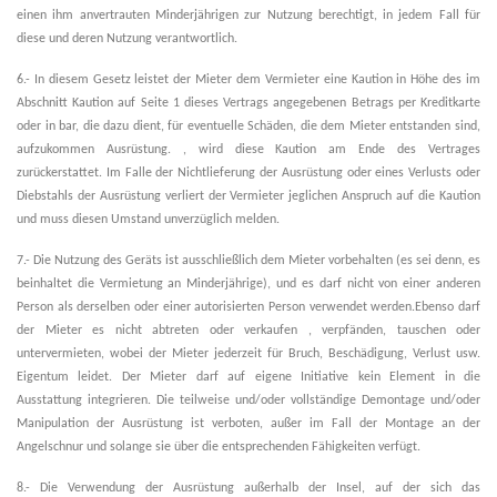
einen ihm anvertrauten Minderjährigen zur Nutzung berechtigt, in jedem Fall für
diese und deren Nutzung verantwortlich.
6.- In diesem Gesetz leistet der Mieter dem Vermieter eine Kaution in Höhe des im
Abschnitt Kaution auf Seite 1 dieses Vertrags angegebenen Betrags per Kreditkarte
oder in bar, die dazu dient, für eventuelle Schäden, die dem Mieter entstanden sind,
aufzukommen Ausrüstung. , wird diese Kaution am Ende des Vertrages
zurückerstattet. Im Falle der Nichtlieferung der Ausrüstung oder eines Verlusts oder
Diebstahls der Ausrüstung verliert der Vermieter jeglichen Anspruch auf die Kaution
und muss diesen Umstand unverzüglich melden.
7.- Die Nutzung des Geräts ist ausschließlich dem Mieter vorbehalten (es sei denn, es
beinhaltet die Vermietung an Minderjährige), und es darf nicht von einer anderen
Person als derselben oder einer autorisierten Person verwendet werden.Ebenso darf
der Mieter es nicht abtreten oder verkaufen , verpfänden, tauschen oder
untervermieten, wobei der Mieter jederzeit für Bruch, Beschädigung, Verlust usw.
Eigentum leidet. Der Mieter darf auf eigene Initiative kein Element in die
Ausstattung integrieren. Die teilweise und/oder vollständige Demontage und/oder
Manipulation der Ausrüstung ist verboten, außer im Fall der Montage an der
Angelschnur und solange sie über die entsprechenden Fähigkeiten verfügt.
8.- Die Verwendung der Ausrüstung außerhalb der Insel, auf der sich das