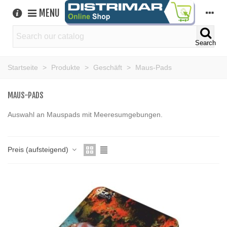
MENU
Search
Startseite
>
Produkte
>
Geschäft
>
Maus-Pads
MAUS-PADS
Auswahl an Mauspads mit Meeresumgebungen.
Preis (aufsteigend)