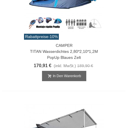
Rabattpreise
-10%
CAMPER
TITAN Wasserdichtes 2,80*2,10*1,2M
PopUp Blaues Zelt
170,91 €
(inkl. MwSt.)
189,90 €
In Den Warenkorb