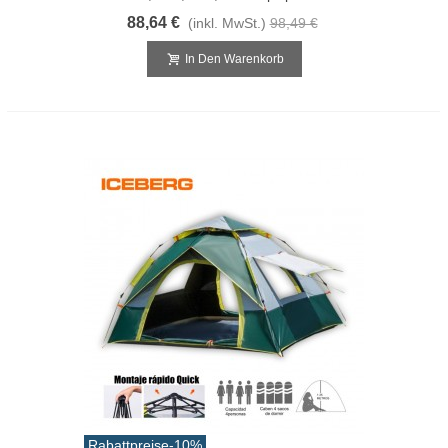
88,64 €
(inkl. MwSt.)
98,49 €
In Den Warenkorb
Rabattpreise
-10%