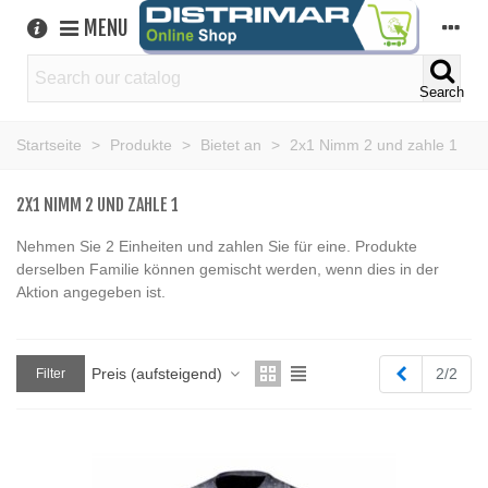
MENU
Search
Startseite
>
Produkte
>
Bietet an
>
2x1 Nimm 2 und zahle 1
2X1 NIMM 2 UND ZAHLE 1
Nehmen Sie 2 Einheiten und zahlen Sie für eine. Produkte
derselben Familie können gemischt werden, wenn dies in der
Aktion angegeben ist.
Zurück
Preis (aufsteigend)
2/2
Filter