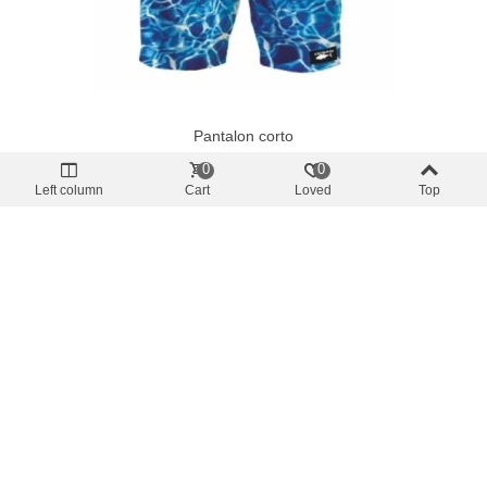
Pantalon corto
Ocean Tek Bluewater Badeanzug Hose
0
0
49,85 €
(inkl. MwSt.)
Left column
Cart
Loved
Top