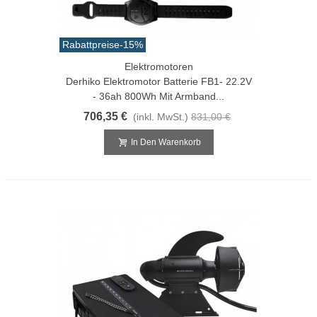
Rabattpreise
-15%
Elektromotoren
Derhiko Elektromotor Batterie FB1- 22.2V
- 36ah 800Wh Mit Armband...
706,35 €
(inkl. MwSt.)
831,00 €
In Den Warenkorb