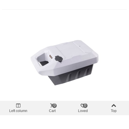
0
0
Left column
Cart
Loved
Top
Torqeedo
Li-Ion 1080Wh Akku Für Elektromotor
Torqeedo Ultralight