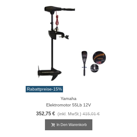
Rabattpreise
-15%
Yamaha
Elektromotor 55Lb 12V
352,75 €
(inkl. MwSt.)
415,01 €
In Den Warenkorb