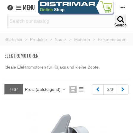
MENU
Search
Startseite
>
Produkte
>
Nautik
>
Motoren
>
Elektromotoren
ELEKTROMOTOREN
Ideale Elektromotoren für Kajaks und kleine Boote.
Zurück
Weit
Preis (aufsteigend)
2/3
Filter