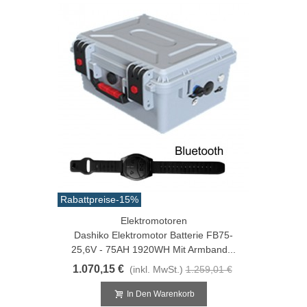
Rabattpreise
-15%
Elektromotoren
Dashiko Elektromotor Batterie FB75-
25,6V - 75AH 1920WH Mit Armband...
1.070,15 €
(inkl. MwSt.)
1.259,01 €
In Den Warenkorb