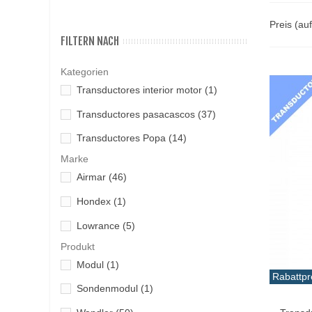
Preis (au
FILTERN NACH
Kategorien
Transductores interior motor
(1)
Transductores pasacascos
(37)
Transductores Popa
(14)
Marke
Airmar
(46)
Hondex
(1)
Lowrance
(5)
Produkt
Modul
(1)
Rabattpr
Sondenmodul
(1)
In De