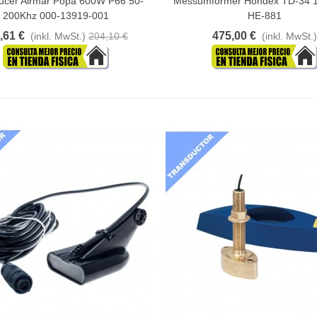
ucer Airmar Popa 600W P66 50-
Messumformer Hondex TD-34 
200Khz 000-13919-001
HE-881
,61 €
475,00 €
(inkl. MwSt.)
204,10 €
(inkl. MwSt.)