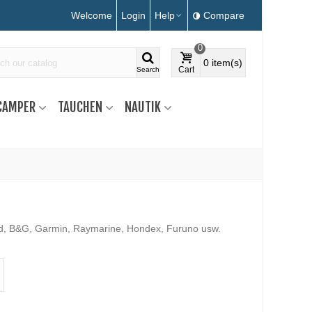
Welcome
Login
Help
Compare
0
0
item(s)
Cart
Search
CAMPER
TAUCHEN
NAUTIK
ad, B&G, Garmin, Raymarine, Hondex, Furuno usw.