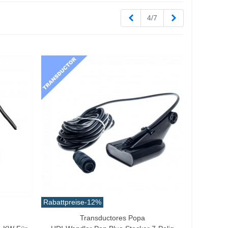
Zurück
Weiter
4/7
Rabattpreise
-12%
Transductores Popa
In Den Warenkorb