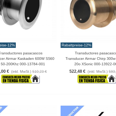
eise
-12%
Rabattpreise
-12%
Transductores pasacascos
Transductores pasacasc
n Warenkorb
In Den Warenkorb
cer Airmar Kaskaden 600W SS60
Transducer Airmar Chirp 300
 50-200Khz 000-13784-001
20o XSonic 000-13922-0
,00 €
522,48 €
(inkl. MwSt.)
510,23 €
(inkl. MwSt.)
593,