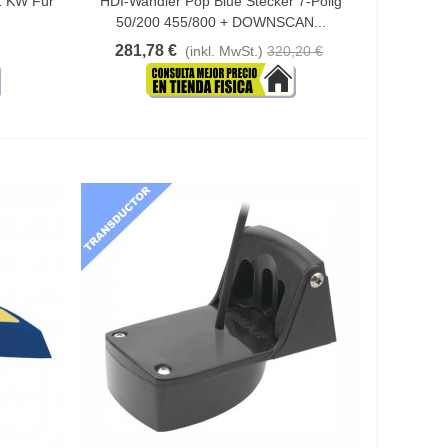
1 KW Für
HDI-Wandler Pop Blue Stecker 7-Polig
50/200 455/800 + DOWNSCAN...
281,78 €
(inkl. MwSt.)
320,20 €