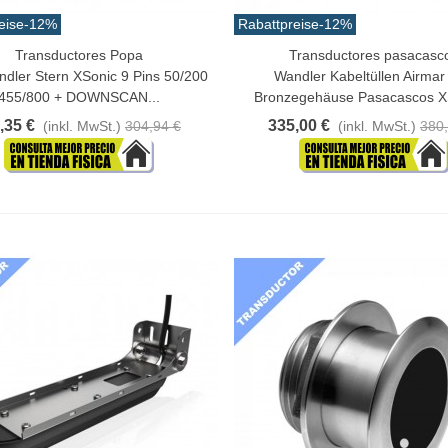
eise
-12%
Rabattpreise
-12%
Transductores Popa
Transductores pasacasc
n Warenkorb
In Den Warenkorb
dler Stern XSonic 9 Pins 50/200
Wandler Kabeltüllen Airmar
455/800 + DOWNSCAN...
Bronzegehäuse Pasacascos XS
,35 €
335,00 €
(inkl. MwSt.)
304,94 €
(inkl. MwSt.)
380,