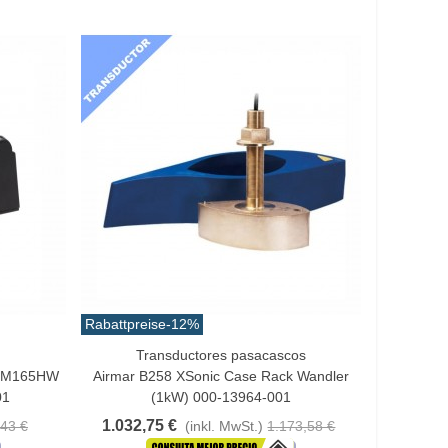
Rabattpreise
-12%
Transductores pasacascos
In Den Warenkorb
 TM165HW
Airmar B258 XSonic Case Rack Wandler
01
(1kW) 000-13964-001
1.032,75 €
43 €
(inkl. MwSt.)
1.173,58 €