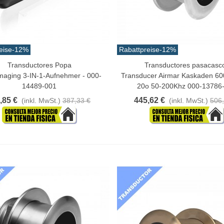
eise
-12%
Rabattpreise
-12%
Transductores Popa
Transductores pasacasc
n Warenkorb
In Den Warenkorb
imaging 3-IN-1-Aufnehmer - 000-
Transducer Airmar Kaskaden 6
14489-001
20o 50-200Khz 000-13786
,85 €
445,62 €
(inkl. MwSt.)
387,33 €
(inkl. MwSt.)
506,