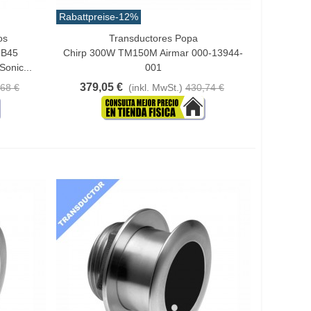
Rabattpreise
-12%
os
Transductores Popa
In Den Warenkorb
 B45
Chirp 300W TM150M Airmar 000-13944-
onic...
001
379,05 €
68 €
(inkl. MwSt.)
430,74 €