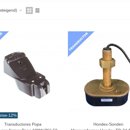
fsteigend)
eise
-12%
Transductores Popa
Hondex-Sonden
n Warenkorb
In Den Warenkorb