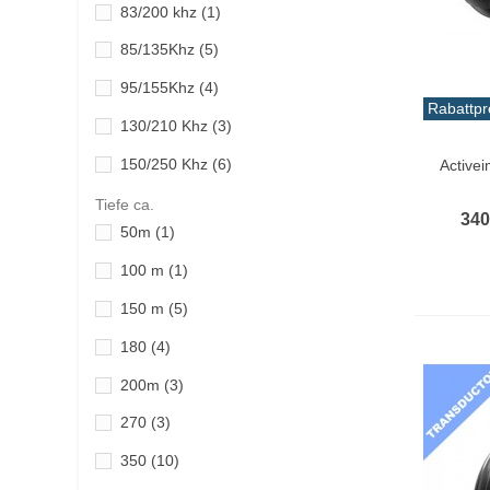
83/200 khz
(1)
85/135Khz
(5)
95/155Khz
(4)
Rabattpr
130/210 Khz
(3)
In De
150/250 Khz
(6)
Active
455/800 khz
(7)
Tiefe ca.
340
50m
(1)
CHIRP 38-75 kHz & 150-250 kHz
(1)
100 m
(1)
CHIRP 42-65 kHz & 130-210 kHz
(2)
150 m
(5)
CHIRP 42-65 kHz & 150-250 kHz
(2)
180
(4)
200m
(3)
270
(3)
350
(10)