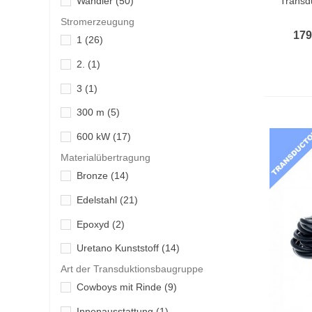
Transd
Wandler
(50)
Stromerzeugung
179
1
(26)
2.
(1)
3
(1)
300 m
(5)
600 kW
(17)
Materialübertragung
Bronze
(14)
Edelstahl
(21)
Epoxyd
(2)
Uretano Kunststoff
(14)
Art der Transduktionsbaugruppe
Cowboys mit Rinde
(9)
Innenausstattung
(1)