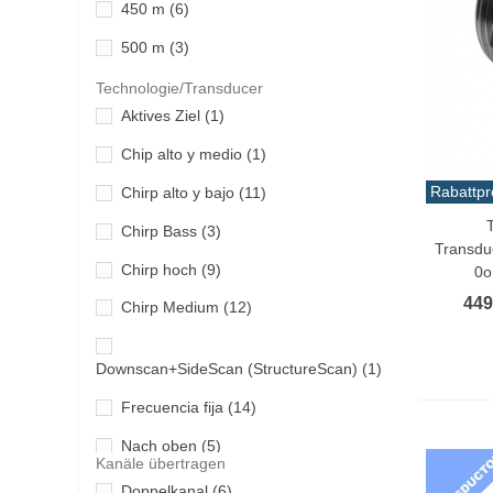
450 m
(6)
500 m
(3)
650 m
(1)
Technologie/Transducer
Aktives Ziel
(1)
670m
(1)
Chip alto y medio
(1)
730 Uhr
(1)
Rabattpr
Chirp alto y bajo
(11)
750 m2
(1)
In De
Chirp Bass
(3)
760m
(3)
Transdu
Chirp hoch
(9)
0o
800 m
(1)
449
Chirp Medium
(12)
910 m
(5)
1800
(1)
Downscan+SideScan (StructureScan)
(1)
3000
(1)
Frecuencia fija
(14)
Nach oben
(5)
Kanäle übertragen
Doppelkanal
(6)