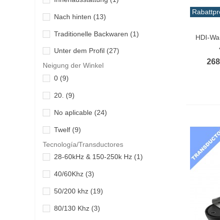
Rabattpr
Nach hinten
(13)
In De
Traditionelle Backwaren
(1)
HDI-Wan
Unter dem Profil
(27)
268
Neigung der Winkel
0
(9)
20.
(9)
No aplicable
(24)
Twelf
(9)
Tecnología/Transductores
28-60kHz & 150-250k Hz
(1)
40/60Khz
(3)
50/200 khz
(19)
80/130 Khz
(3)