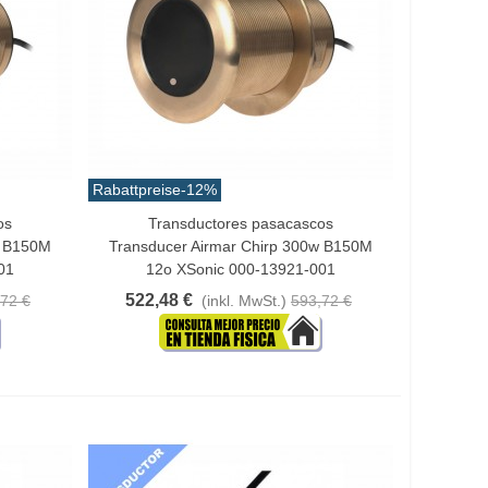
Rabattpreise
-12%
os
Transductores pasacascos
In Den Warenkorb
w B150M
Transducer Airmar Chirp 300w B150M
01
12o XSonic 000-13921-001
522,48 €
72 €
(inkl. MwSt.)
593,72 €