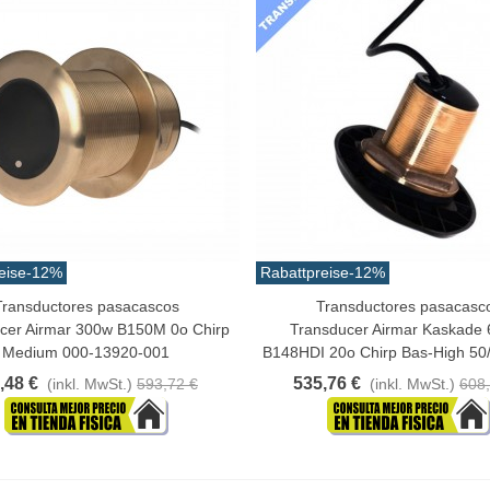
eise
-12%
Rabattpreise
-12%
Transductores pasacascos
Transductores pasacasc
n Warenkorb
In Den Warenkorb
cer Airmar 300w B150M 0o Chirp
Transducer Airmar Kaskade
Medium 000-13920-001
B148HDI 20o Chirp Bas-High 50/
,48 €
535,76 €
(inkl. MwSt.)
593,72 €
(inkl. MwSt.)
608,