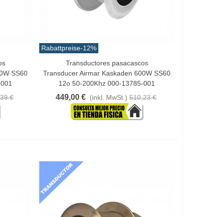
Rabattpreise
-12%
os
Transductores pasacascos
In Den Warenkorb
00W SS60
Transducer Airmar Kaskaden 600W SS60
-001
12o 50-200Khz 000-13785-001
449,00 €
39 €
(inkl. MwSt.)
510,23 €