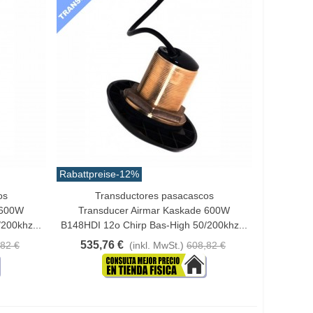
Rabattpreise
-12%
os
Transductores pasacascos
In Den Warenkorb
 600W
Transducer Airmar Kaskade 600W
200khz...
B148HDI 12o Chirp Bas-High 50/200khz...
535,76 €
82 €
(inkl. MwSt.)
608,82 €