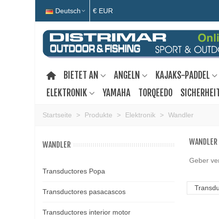
Deutsch
€ EUR
BIETET AN
ANGELN
KAJAKS-PADDEL
ELEKTRONIK
YAMAHA
TORQEEDO
SICHERHEI
Startseite
>
Produkte
>
Elektronik
>
Wandler
WANDLER
WANDLER
Geber ve
Transductores Popa
Transdu
Transductores pasacascos
Transductores interior motor