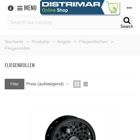
MENU
Search
Startseite
>
Produkte
>
Angeln
>
Fliegenfischen
>
Fliegenrollen
FLIEGENROLLEN
Preis (aufsteigend)
Filter