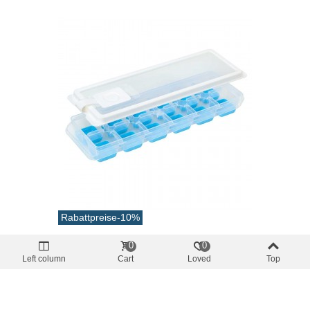
Rabattpreise
-10%
Menaje camper
0
0
Formwürfel Eissilikon Mit Deckel Und
Left column
Cart
Loved
Top
Gepolsterter Stopfen
4,95 €
(inkl. MwSt.)
5,51 €