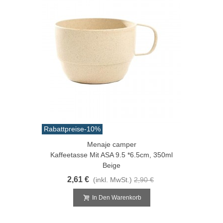
Rabattpreise
-10%
Menaje camper
Kaffeetasse Mit ASA 9.5 *6.5cm, 350ml
Beige
2,61 €
(inkl. MwSt.)
2,90 €
In Den Warenkorb