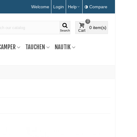
Welcome
Login
Help
Compare
0
0
item(s)
Cart
Search
CAMPER
TAUCHEN
NAUTIK