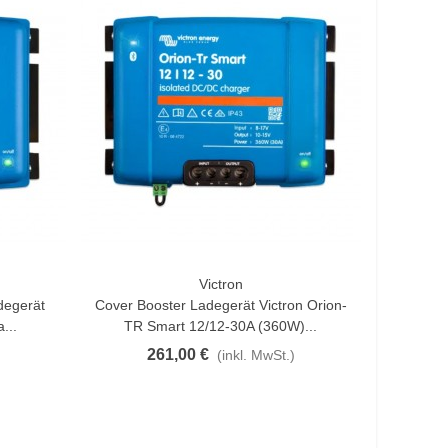
Victron
In Den Warenkorb
degerät
Cover Booster Ladegerät Victron Orion-
...
TR Smart 12/12-30A (360W)...
261,00 €
(inkl. MwSt.)