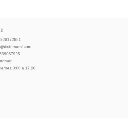
US
: 928172881
l@distrimarsl.com
 639037995
strimar
iernes 9:00 a 17.00