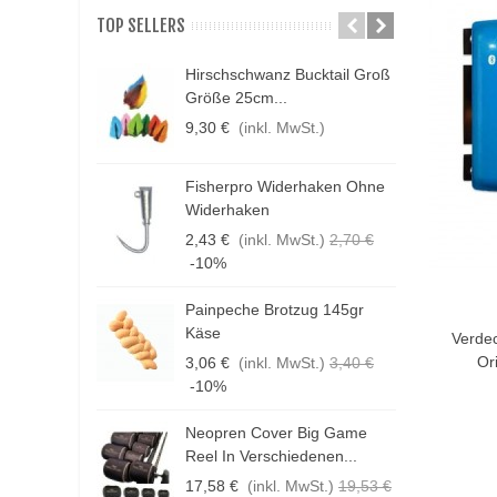
TOP SELLERS
Hirschschwanz Bucktail Groß
N
Größe 25cm...
K
9,30 €
(inkl. MwSt.)
1
Fisherpro Widerhaken Ohne
D
Widerhaken
3
2,43 €
(inkl. MwSt.)
2,70 €
1
-10%
Painpeche Brotzug 145gr
In De
F
Käse
Verdec
E
Or
3,06 €
(inkl. MwSt.)
3,40 €
4
-10%
Neopren Cover Big Game
H
Reel In Verschiedenen...
G
17,58 €
(inkl. MwSt.)
19,53 €
1