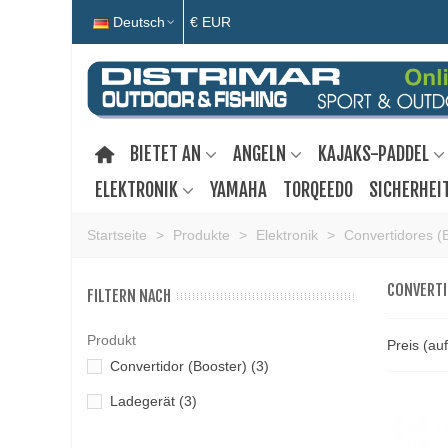
Deutsch
€ EUR
BIETET AN
ANGELN
KAJAKS-PADDEL
ELEKTRONIK
YAMAHA
TORQEEDO
SICHERHEI
Startseite
>
Produkte
>
Elektronik
>
Convertidores (
CONVERTI
FILTERN NACH
Produkt
Preis (au
Convertidor (Booster)
(3)
Ladegerät
(3)