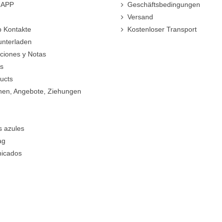
r-APP
Geschäftsbedingungen
Versand
 Kontakte
Kostenloser Transport
unterladen
cciones y Notas
rs
ucts
nen, Angebote, Ziehungen
s azules
ag
icados