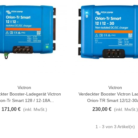
atürliche Gekochte Juyona-
rabbe, Packung À 30...
0,32 €
(inkl. MwSt.)
11,47 €
-10%
aiwa D Minnow 152mm
1.5g Farben Mehrere
1,25 €
(inkl. MwSt.)
12,50 €
-10%
Victron
Victron
n Warenkorb
In Den Warenkorb
aden Guterman Torzal
kter Booster-Ladegerät Victron
Verdeckter Booster Victron La
chte Seide 10m...
ion-Tr Smart 128 / 12-18A...
Orion-TR Smart 12/12-30a
,17 €
(inkl. MwSt.)
171,00 €
230,00 €
(inkl. MwSt.)
(inkl. MwSt.)
irschschwanz Bucktail Extra
röße 30cm Farben...
1
- 3 von 3 Artikel(n)
3,42 €
(inkl. MwSt.)