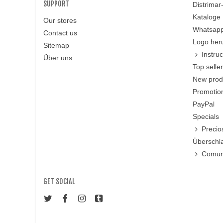
SUPPORT
Distrima
Kataloge
Our stores
Whatsapp
Contact us
Logo her
Sitemap
Instru
Über uns
Top selle
New prod
Promotio
PayPal
Specials
Precio
Überschl
Comun
GET SOCIAL