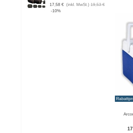
17,58 €
(inkl. MwSt.)
19,53 €
1
-10%
Rabattpr
In De
Arco
17