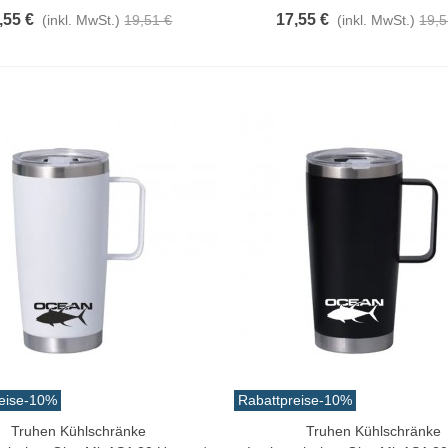
,55 €
17,55 €
(inkl. MwSt.)
19,51 €
(inkl. MwSt.)
19,5
eise
-10%
Rabattpreise
-10%
Truhen Kühlschränke
Truhen Kühlschränke
n Warenkorb
In Den Warenkorb