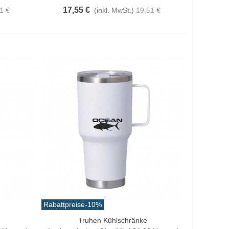
17,55 €
1 €
(inkl. MwSt.)
19,51 €
Rabattpreise
-10%
Truhen Kühlschränke
In Den Warenkorb