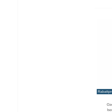
Rabattpr
In De
Oze
Iso