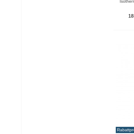
Isother
18
Rabattpr