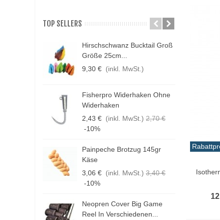
TOP SELLERS
Hirschschwanz Bucktail Groß
N
Größe 25cm...
K
9,30 €
(inkl. MwSt.)
1
Fisherpro Widerhaken Ohne
D
Widerhaken
3
2,43 €
(inkl. MwSt.)
2,70 €
1
-10%
Rabattpr
Painpeche Brotzug 145gr
F
Käse
In De
E
Isother
3,06 €
(inkl. MwSt.)
3,40 €
4
-10%
12
Neopren Cover Big Game
H
Reel In Verschiedenen...
G