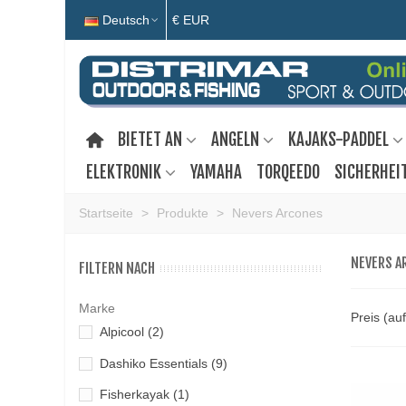
Deutsch
€ EUR
BIETET AN
ANGELN
KAJAKS-PADDEL
ELEKTRONIK
YAMAHA
TORQEEDO
SICHERHEI
Startseite
>
Produkte
>
Nevers Arcones
NEVERS A
FILTERN NACH
Marke
Preis (au
Alpicool
(2)
Dashiko Essentials
(9)
Fisherkayak
(1)