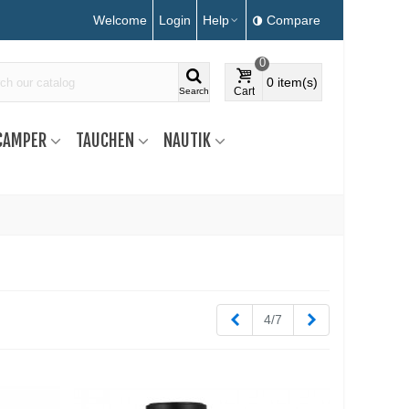
Welcome
Login
Help
Compare
0
0
item(s)
Cart
Search
CAMPER
TAUCHEN
NAUTIK
Zurück
Weiter
4/7