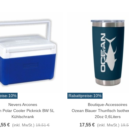
3,42 €
(inkl. MwSt.)
eise
-10%
Rabattpreise
-10%
Nevers Arcones
Boutique-Accessoires
n Warenkorb
In Den Warenkorb
n Polar Cooler Picknick BW 5L
Ozean Blauer Thunfisch Isothe
Kühlschrank
20oz 0,6Liters
,55 €
17,55 €
(inkl. MwSt.)
19,51 €
(inkl. MwSt.)
19,5