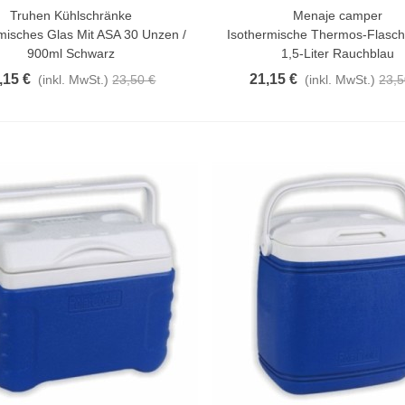
Truhen Kühlschränke
Menaje camper
n Warenkorb
In Den Warenkorb
misches Glas Mit ASA 30 Unzen /
Isothermische Thermos-Flasch
900ml Schwarz
1,5-Liter Rauchblau
,15 €
21,15 €
(inkl. MwSt.)
23,50 €
(inkl. MwSt.)
23,5