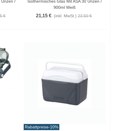
 Unzen /
Isothermisches Glas Mit ASA 30 Unzen /
900ml Weiß
21,15 €
5 €
(inkl. MwSt.)
23,50 €
Rabattpreise
-10%