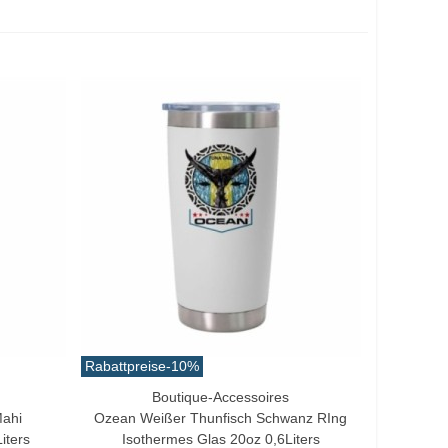
Rabattpreise
-10%
Boutique-Accessoires
In Den Warenkorb
Mahi
Ozean Weißer Thunfisch Schwanz RIng
iters
Isothermes Glas 20oz 0,6Liters