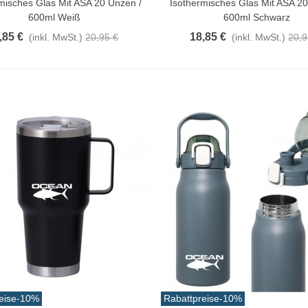
misches Glas Mit ASA 20 Unzen /
Isothermisches Glas Mit ASA 20
600ml Weiß
600ml Schwarz
,85 €
18,85 €
(inkl. MwSt.)
20,95 €
(inkl. MwSt.)
20,9
eise
-10%
Rabattpreise
-10%