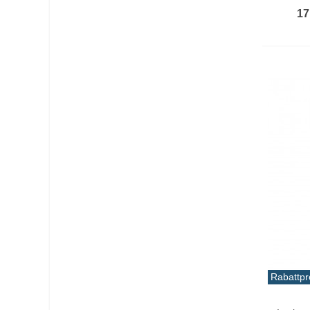
17
Rabattpr
In De