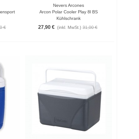
Nevers Arcones
In Den Warenkorb
ensport
Arcon Polar Cooler Play 8l BS
Kühlschrank
27,90 €
0 €
(inkl. MwSt.)
31,00 €