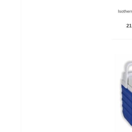
In De
Isother
21