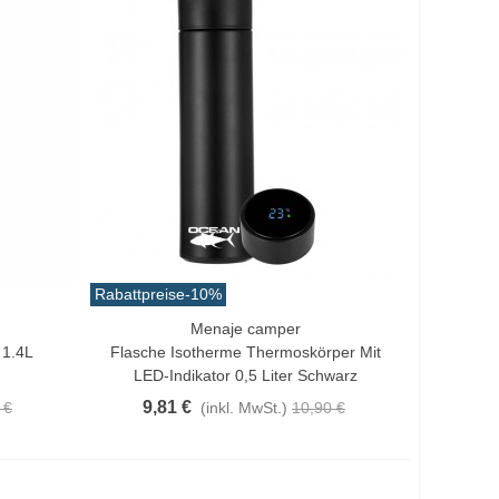
Rabattpreise
-10%
Menaje camper
In Den Warenkorb
 1.4L
Flasche Isotherme Thermoskörper Mit
LED-Indikator 0,5 Liter Schwarz
9,81 €
 €
(inkl. MwSt.)
10,90 €