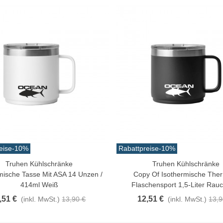
atürliche Gekochte Juyona-
rabbe, Packung À 30...
0,32 €
(inkl. MwSt.)
11,47 €
-10%
aiwa D Minnow 152mm
1.5g Farben Mehrere
1,25 €
(inkl. MwSt.)
12,50 €
-10%
eise
-10%
Rabattpreise
-10%
aden Guterman Torzal
Truhen Kühlschränke
Truhen Kühlschränke
n Warenkorb
In Den Warenkorb
chte Seide 10m...
mische Tasse Mit ASA 14 Unzen /
Copy Of Isothermische The
,17 €
(inkl. MwSt.)
414ml Weiß
Flaschensport 1,5-Liter Rau
,51 €
12,51 €
(inkl. MwSt.)
13,90 €
(inkl. MwSt.)
13,9
irschschwanz Bucktail Extra
röße 30cm Farben...