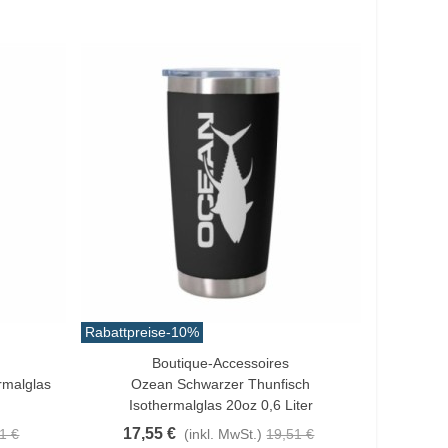
Rabattpreise
-10%
Boutique-Accessoires
In Den Warenkorb
rmalglas
Ozean Schwarzer Thunfisch
Isothermalglas 20oz 0,6 Liter
17,55 €
1 €
(inkl. MwSt.)
19,51 €