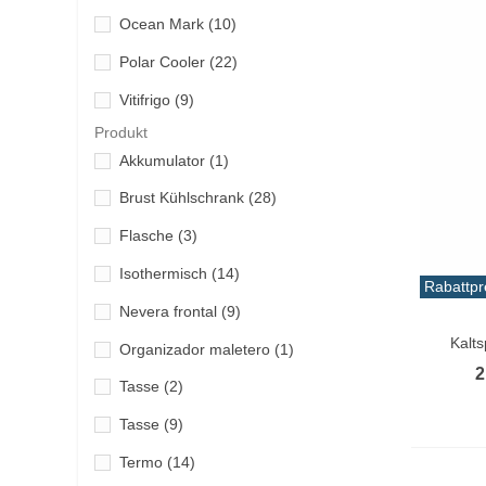
Ocean Mark
(10)
Polar Cooler
(22)
Vitifrigo
(9)
Produkt
Akkumulator
(1)
Brust Kühlschrank
(28)
Flasche
(3)
Isothermisch
(14)
Rabattpr
Nevera frontal
(9)
In De
Kalt
Organizador maletero
(1)
2
Tasse
(2)
Tasse
(9)
Termo
(14)