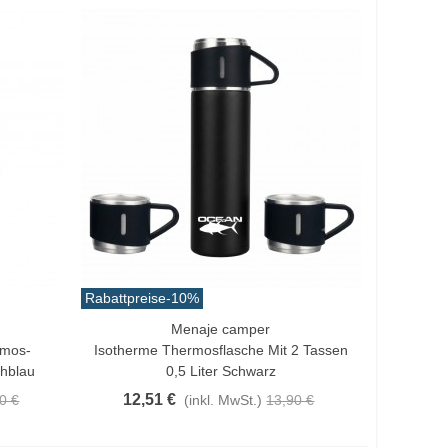
Rabattpreise
-10%
Menaje camper
In Den Warenkorb
rmos-
Isotherme Thermosflasche Mit 2 Tassen
chblau
0,5 Liter Schwarz
12,51 €
0 €
(inkl. MwSt.)
13,90 €