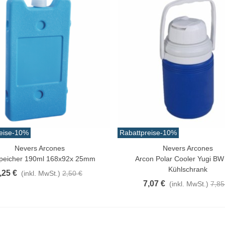
eise
-10%
Rabattpreise
-10%
Nevers Arcones
Nevers Arcones
n Warenkorb
In Den Warenkorb
speicher 190ml 168x92x 25mm
Arcon Polar Cooler Yugi BW
Kühlschrank
,25 €
(inkl. MwSt.)
2,50 €
7,07 €
(inkl. MwSt.)
7,85