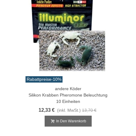
Rabattpreise
-10%
andere Köder
Silikon Krabben Pheromone Beleuchtung
10 Einheiten
12,33 €
(inkl. MwSt.)
13,70 €
In Den Warenkorb