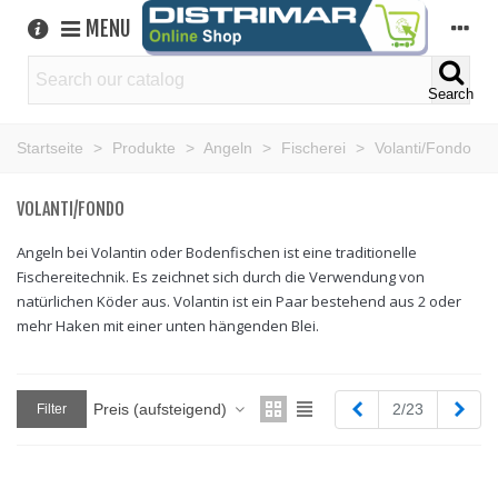
MENU
Search
Startseite
>
Produkte
>
Angeln
>
Fischerei
>
Volanti/Fondo
VOLANTI/FONDO
Angeln bei Volantin oder Bodenfischen ist eine traditionelle
Fischereitechnik. Es zeichnet sich durch die Verwendung von
natürlichen Köder aus. Volantin ist ein Paar bestehend aus 2 oder
mehr Haken mit einer unten hängenden Blei.
Zurück
Weit
Preis (aufsteigend)
2/23
Filter