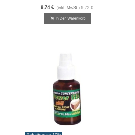
8,74 €
(inkl. MwSt.)
9,72 €
In Den Warenkorb
Rabattpreise
-10%