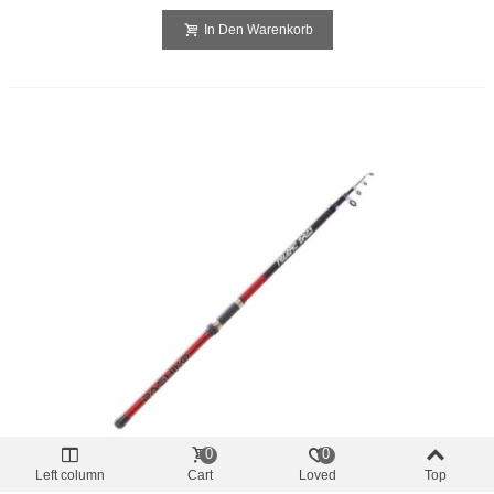
In Den Warenkorb
0
0
Rabattpreise
-10%
Left column
Cart
Loved
Top
Volanti/Fondo