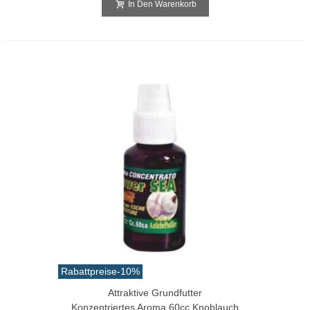
In Den Warenkorb
Rabattpreise
-10%
Attraktive Grundfutter
Konzentriertes Aroma 60cc Knoblauch