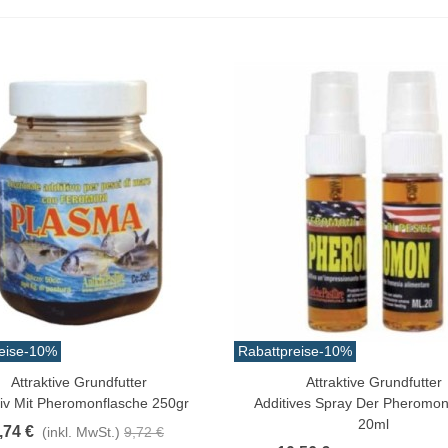
eise
-10%
Rabattpreise
-10%
Attraktive Grundfutter
Attraktive Grundfutter
n Warenkorb
In Den Warenkorb
tiv Mit Pheromonflasche 250gr
Additives Spray Der Pheromon
20ml
,74 €
(inkl. MwSt.)
9,72 €