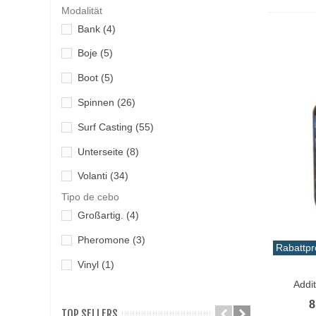
Modalität
Bank
(4)
Boje
(5)
Boot
(5)
Spinnen
(26)
Surf Casting
(55)
Unterseite
(8)
Volanti
(34)
Tipo de cebo
Großartig.
(4)
Pheromone
(3)
Rabattpr
Vinyl
(1)
In De
Addi
8
TOP SELLERS