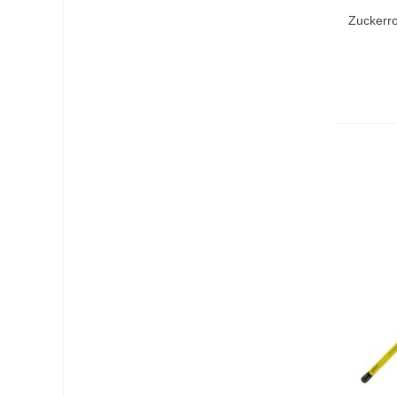
In De
Zuckerro