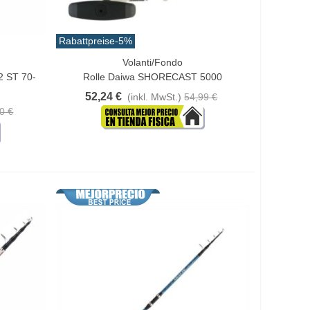
Rabattpreise
-5%
Volanti/Fondo
In Den Warenkorb
2 ST 70-
Rolle Daiwa SHORECAST 5000
52,24 €
(inkl. MwSt.)
54,99 €
0 €