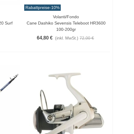
Rabattpreise
-10%
Volanti/Fondo
Vorschau
0 Surf
Cane Dashiko Sevensis Teleboot HR3600
100-200gr
64,80 €
(inkl. MwSt.)
72,00 €