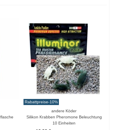
Rabattpreise
-10%
andere Köder
In Den Warenkorb
flasche
Silikon Krabben Pheromone Beleuchtung
10 Einheiten