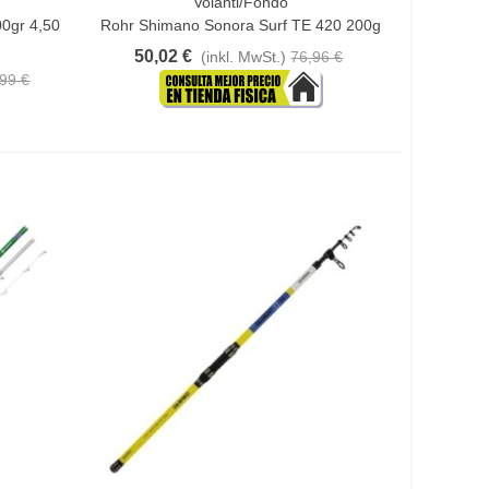
Volanti/Fondo
In Den Warenkorb
0gr 4,50
Rohr Shimano Sonora Surf TE 420 200g
50,02 €
(inkl. MwSt.)
76,96 €
99 €