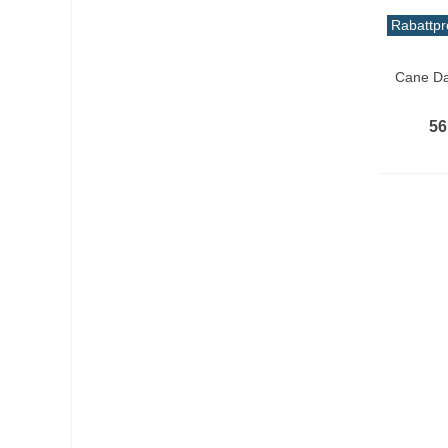
Rabattpr
Vo
Cane Da
56