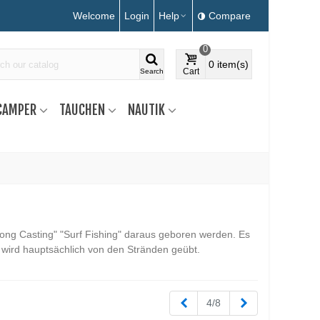
Welcome
Login
Help
Compare
0
0
item(s)
Cart
Search
CAMPER
TAUCHEN
NAUTIK
 "Long Casting" "Surf Fishing" daraus geboren werden. Es
s wird hauptsächlich von den Stränden geübt.
Zurück
Weiter
4/8