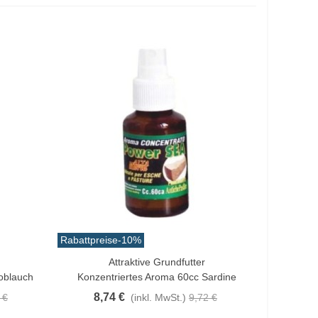
Rabattpreise
-10%
Attraktive Grundfutter
In Den Warenkorb
oblauch
Konzentriertes Aroma 60cc Sardine
8,74 €
 €
(inkl. MwSt.)
9,72 €