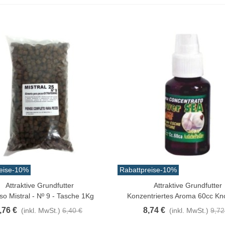
eise
-10%
Rabattpreise
-10%
Attraktive Grundfutter
Attraktive Grundfutter
n Warenkorb
In Den Warenkorb
so Mistral - Nº 9 - Tasche 1Kg
Konzentriertes Aroma 60cc Kn
,76 €
8,74 €
(inkl. MwSt.)
6,40 €
(inkl. MwSt.)
9,72