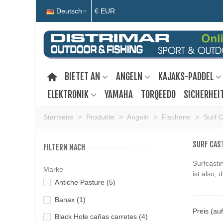
Deutsch
€ EUR
BIETET AN
ANGELN
KAJAKS-PADDEL
ELEKTRONIK
YAMAHA
TORQEEDO
SICHERHEI
Startseite
>
Produkte
>
Angeln
>
Fischerei
>
Surf C
SURF CAS
FILTERN NACH
Surfcasti
Marke
ist also,
Antiche Pasture
(5)
Banax
(1)
Preis (au
Black Hole cañas carretes
(4)