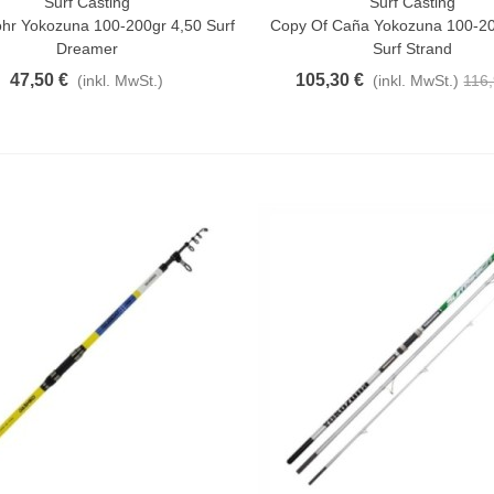
Surf Casting
Surf Casting
n Warenkorb
In Den Warenkorb
hr Yokozuna 100-200gr 4,50 Surf
Copy Of Caña Yokozuna 100-20
Dreamer
Surf Strand
47,50 €
105,30 €
(inkl. MwSt.)
(inkl. MwSt.)
116,