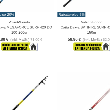
eise
-20%
Rabattpreise
-5%
Volanti/Fondo
Volanti/Fondo
n Warenkorb
In Den Warenkorb
aiwa MEGAFORCE SURF 420 DO
Caña Daiwa SPTIFIRE SURF 4
100-200gr
150gr
,80 €
58,90 €
(inkl. MwSt.)
71,00 €
(inkl. MwSt.)
62,0