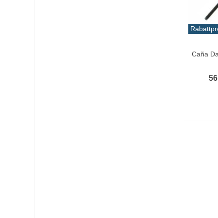
Rabattpr
In De
Caña D
56