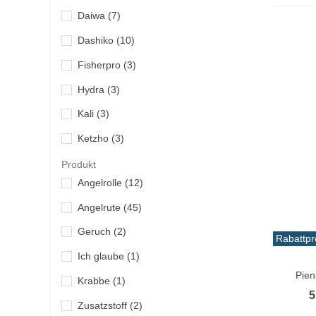
Daiwa
(7)
Dashiko
(10)
Fisherpro
(3)
Hydra
(3)
Kali
(3)
Ketzho
(3)
Lineaeffe
(2)
Produkt
Angelrolle
(12)
Painpeche
(1)
Angelrute
(45)
Quantum
(2)
Geruch
(2)
Shimano
(13)
Rabattpr
Ich glaube
(1)
In De
Vercelli
(3)
Pien
Krabbe
(1)
Yokozuna
(3)
5
Zusatzstoff
(2)