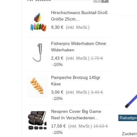
Hirschschwanz Bucktail Groß
N
Größe 25cm...
K
9,30 €
(inkl. MwSt.)
1
Fisherpro Widerhaken Ohne
D
Widerhaken
3
2,43 €
(inkl. MwSt.)
2,70 €
1
-10%
Painpeche Brotzug 145gr
F
Käse
E
3,06 €
(inkl. MwSt.)
3,40 €
4
-10%
Neopren Cover Big Game
H
Reel In Verschiedenen...
G
Rabattpr
17,58 €
(inkl. MwSt.)
19,53 €
1
In De
-10%
Zuckerr