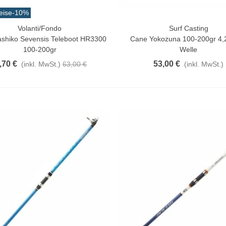
eise
-10%
Volanti/Fondo
Surf Casting
rschau
In Den Warenkorb
shiko Sevensis Teleboot HR3300
Cane Yokozuna 100-200gr 4,2
100-200gr
Welle
,70 €
53,00 €
(inkl. MwSt.)
63,00 €
(inkl. MwSt.)