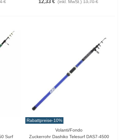
12,33 €
4 €
(inkl. MwSt.)
13,70 €
Rabattpreise
-10%
Volanti/Fondo
In Den Warenkorb
0 Surf
Zuckerrohr Dashiko Telesurf DAS7-4500