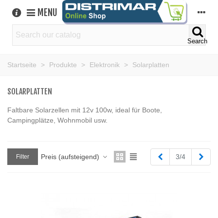
MENU
Search
Startseite
>
Produkte
>
Elektronik
>
Solarplatten
SOLARPLATTEN
Faltbare Solarzellen mit 12v 100w, ideal für Boote,
Campingplätze, Wohnmobil usw.
Zurück
Weit
Preis (aufsteigend)
3/4
Filter