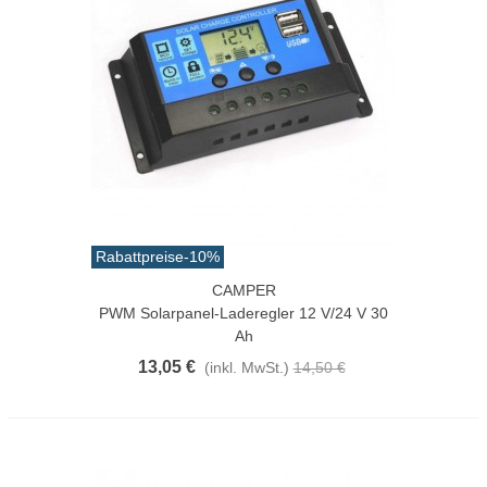
Rabattpreise
-10%
CAMPER
PWM Solarpanel-Laderegler 12 V/24 V 30
Ah
13,05 €
(inkl. MwSt.)
14,50 €