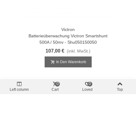
Victron
Batterieüberwachung Victron Smartshunt
500A / 50mv - Shu050150050
107,00 €
(inkl. MwSt.)
In Den Warenkorb
0
0
Left column
Cart
Loved
Top