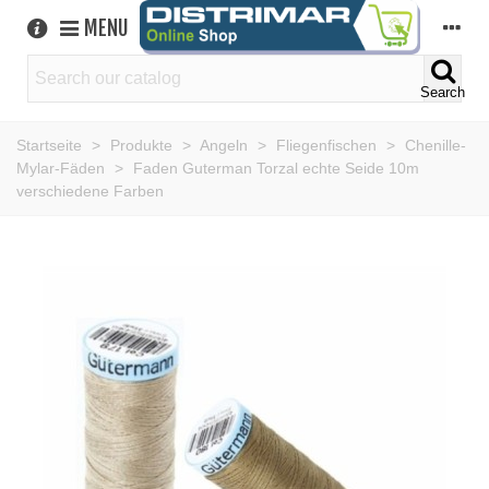
MENU
Search
Startseite
>
Produkte
>
Angeln
>
Fliegenfischen
>
Chenille-
Mylar-Fäden
>
Faden Guterman Torzal echte Seide 10m
verschiedene Farben