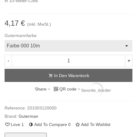
in 10-Meter-Coils
4,17 €
(inkl. MwSt.)
Gutermannfarbe
-
+
In Den Warenkorb
Share
QR code
favorite_border
Reference:
201003120000
Brand:
Guterman
Love
1
Add To Compare
0
Add To Wishlist