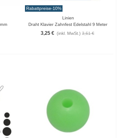
Rabattpreise
-10%
Linien
Vorschau
90mm
Draht Klavier Zahnfest Edelstahl 9 Meter
3,25 €
(inkl. MwSt.)
3,61 €