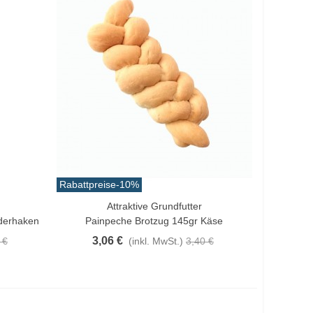
Rabattpreise
-10%
Attraktive Grundfutter
In Den Warenkorb
derhaken
Painpeche Brotzug 145gr Käse
3,06 €
 €
(inkl. MwSt.)
3,40 €