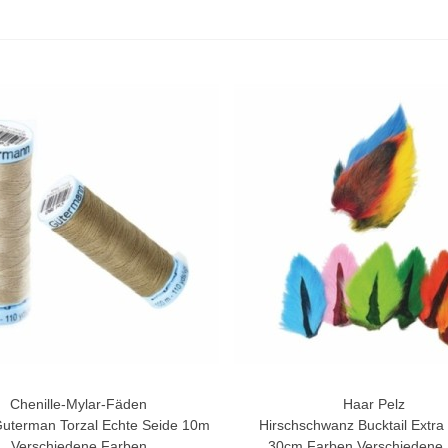
Chenille-Mylar-Fäden
Haar Pelz
rschau
Vorschau
uterman Torzal Echte Seide 10m
Hirschschwanz Bucktail Extr
Verschiedene Farben
30cm Farben Verschiedene 