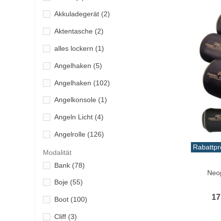
Arcos
(2)
Akkuladegerät
(2)
Ardent
(1)
Aktentasche
(2)
Asari
(9)
alles lockern
(1)
ASSO
(1)
Angelhaken
(5)
B&G
(8)
Angelhaken
(102)
Bahama Lure
(3)
Angelkonsole
(1)
Baofeng
(2)
Angeln Licht
(4)
Baseggio Linea profesionale
(2)
Angelrolle
(126)
Bassday
(1)
Rabattpr
Angelrute
(134)
Modalität
Beach brand
(2)
Vo
Bank
(78)
Anker
(1)
BKK
(26)
Neo
Boje
(55)
Anker-Kit
(1)
Black Bart
(10)
17
Boot
(100)
Anode
(5)
Black Hole cañas carretes
(12)
Cliff
(3)
anregen
(2)