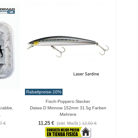
Rabattpreise
-10%
Fisch-Poppers-Stecker
Vorschau
Krabbe,
Daiwa D Minnow 152mm 31.5g Farben
.
Mehrere
11,25 €
7 €
(inkl. MwSt.)
12,50 €