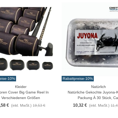
eise
-10%
Rabattpreise
-10%
Kleider
Natürlich
rschau
In Den Warenkorb
pren Cover Big Game Reel In
Natürliche Gekochte Juyona-
Verschiedenen Größen
Packung À 30 Stück, Ca
,58 €
10,32 €
(inkl. MwSt.)
19,53 €
(inkl. MwSt.)
11,4