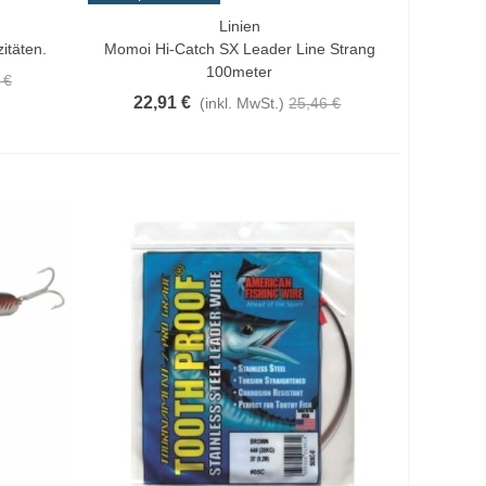
Linien
Vorschau
itäten.
Momoi Hi-Catch SX Leader Line Strang
100meter
 €
22,91 €
(inkl. MwSt.)
25,46 €