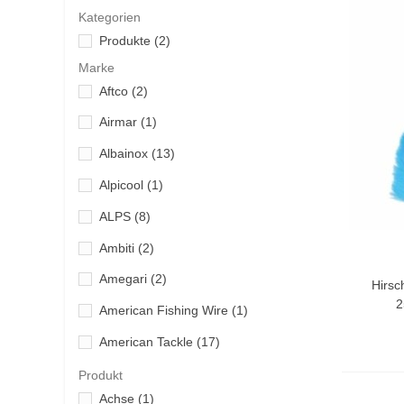
Kategorien
Produkte
(2)
Marke
Aftco
(2)
Airmar
(1)
Albainox
(13)
Alpicool
(1)
ALPS
(8)
Ambiti
(2)
Vo
Amegari
(2)
Hirsc
2
American Fishing Wire
(1)
American Tackle
(17)
Antiche Pasture
(28)
Produkt
Achse
(1)