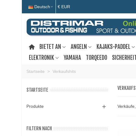
Deutsch
€ EUR
BIETET AN
ANGELN
KAJAKS-PADDEL
ELEKTRONIK
YAMAHA
TORQEEDO
SICHERHEI
Startseite
>
Verkaufshits
VERKAUFS
STARTSEITE
Produkte
Verkäufe,
FILTERN NACH