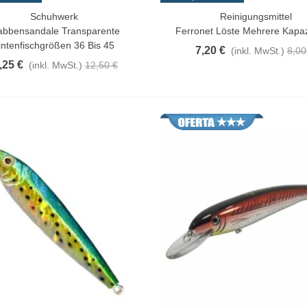
Schuhwerk
Reinigungsmittel
rschau
Vorschau
abbensandale Transparente
Ferronet Löste Mehrere Kapaz
intenfischgrößen 36 Bis 45
7,20 €
(inkl. MwSt.)
8,00
,25 €
(inkl. MwSt.)
12,50 €