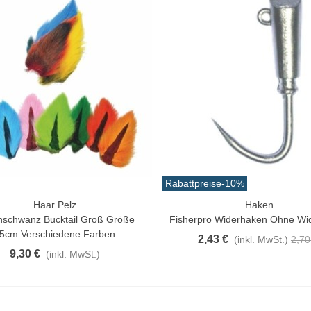
Rabattpreise
-10%
Haar Pelz
Haken
rschau
Vorschau
hschwanz Bucktail Groß Größe
Fisherpro Widerhaken Ohne Wi
5cm Verschiedene Farben
2,43 €
(inkl. MwSt.)
2,70
9,30 €
(inkl. MwSt.)