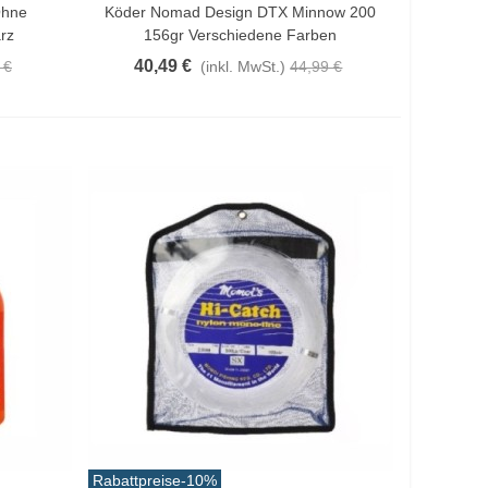
Ohne
Köder Nomad Design DTX Minnow 200
rz
156gr Verschiedene Farben
40,49 €
 €
(inkl. MwSt.)
44,99 €
Rabattpreise
-10%