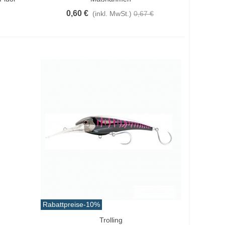
0,60 €
(inkl. MwSt.)
0,67 €
Rabattpreise
-10%
Trolling
Vorschau