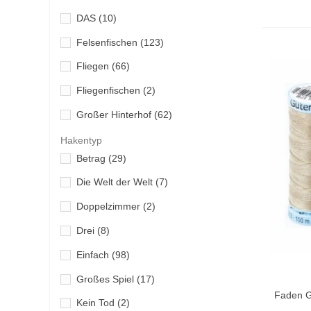
Black Hole cebos
(3)
DAS
(10)
Ansaugnadel
(1)
Black Minnow
(41)
Felsenfischen
(123)
Anschlusskabel
(1)
Bolaseca
(2)
Fliegen
(66)
Anspruch
(3)
C-MAP
(8)
Fliegenfischen
(2)
Antennenunterstützung
(2)
Cebansa
(2)
Großer Hinterhof
(62)
Anti-Feuchtigkeit
(1)
Chilanco
(1)
Großes Spiel
(63)
Hakentyp
Antifouling
(7)
Cinnetic
(7)
Betrag
(29)
Großes Zelt
(1)
Anzahlung
(1)
Cobra
(1)
Die Welt der Welt
(7)
jiggen
(268)
Arm
(2)
Cressi
(7)
Doppelzimmer
(2)
Kindisch
(2)
Armband
(2)
Custom brand
(163)
Drei
(8)
knallen
(45)
Attraktiv
(1)
Daiwa
(47)
Einfach
(98)
Kombi für Kinder
(1)
Ausgleich
(1)
Dashiko
(45)
Großes Spiel
(17)
Vo
Krake
(3)
Aussteller
(1)
Dashiko Essentials
(2)
Faden G
Kein Tod
(2)
Köderwurf
(18)