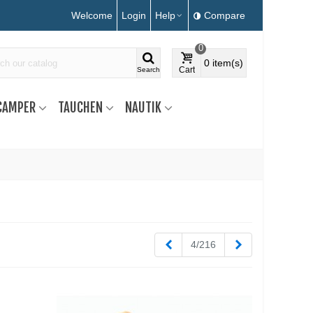
Welcome
Login
Help
Compare
0
0
item(s)
Cart
Search
CAMPER
TAUCHEN
NAUTIK
Zurück
Weiter
4/216