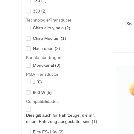
180
(1)
Einfädler
(1)
Lee Precision
(3)
350
(2)
Elektromotor
(7)
Lowrance
(14)
Vo
Technologie/Transducer
Sea
Elektroventilator
(1)
Magbite
(1)
Chirp alto y bajo
(2)
Emaille
(2)
Major Craft
(23)
Chirp Medium
(1)
Erheber
(2)
Maria
(1)
Nach oben
(2)
escarpin
(2)
Kanäle übertragen
Megajig
(7)
Monokanal
(3)
Fadenhalter
(1)
Minea
(1)
PMA Transductor
Fadenschneider
(1)
Momoi
(19)
1
(6)
Fernglas
(1)
Monster Fishing
(1)
600 W
(5)
Fessel
(2)
Mustad
(3)
Compatibilidades
Fett
(1)
Navico accesorios
(2)
Dies gilt auch für Fahrzeuge, die mit
Feuerlöscher
(1)
Navionics
(1)
einem Fahrzeug ausgestattet sind
(1)
Filament
(39)
Noeby
(1)
Elite FS-1Kw
(2)