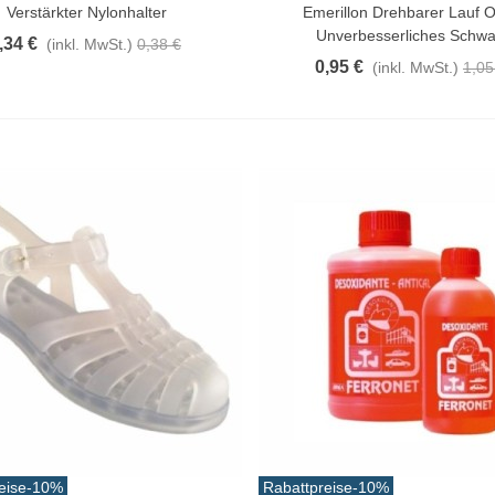
Verstärkter Nylonhalter
Emerillon Drehbarer Lauf 
Unverbesserliches Schwa
,34 €
(inkl. MwSt.)
0,38 €
0,95 €
(inkl. MwSt.)
1,05
eise
-10%
Rabattpreise
-10%