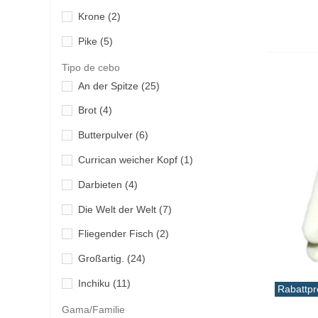
austesten
(1)
Decoy
(6)
Krone
(2)
lange Linie
(3)
autopilot-kit
(1)
DTD
(6)
Pike
(5)
langsames jiggen
(96)
Autopilotbildschirm
(2)
Dubro
(2)
Plump
(2)
Tipo de cebo
leichtes Jigging
(262)
Autopilotkontroller
(1)
Duel Yo Zuri
(15)
An der Spitze
(25)
Ring
(70)
Mikro-Jigging
(30)
Badehälter
(1)
Duo
(8)
Brot
(4)
Unterstützung
(19)
Montage Jigs und Köder
(27)
Bahnhof
(1)
Evia
(11)
Butterpulver
(6)
multifunktional
(141)
Bailer
(1)
Finnor
(2)
Currican weicher Kopf
(1)
ohne Ringe
(7)
Basis
(2)
Fisherkayak
(26)
Darbieten
(4)
schwarzer Bass
(10)
Batterie
(4)
Fisherpro
(96)
Die Welt der Welt
(7)
Spinnen
(437)
Batteriebox
(1)
Fish Monkey
(1)
Fliegender Fisch
(2)
Surf Casting
(38)
Betrachten
(1)
Fronteira
(5)
Großartig.
(24)
Tai Gummi-Rubber Jigging
(13)
BH
(1)
Fuji
(2)
Inchiku
(11)
Rabattpr
tanken
(2)
Bleiblech
(1)
Garmin
(13)
Jig
(184)
Gama/Familie
Vo
Thunfisch
(30)