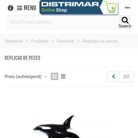
MENU
Search
Startseite
>
Produkte
>
Geschäft
>
Replicas de peces
REPLICAS DE PECES
Zurück
Preis (aufsteigend)
2/2