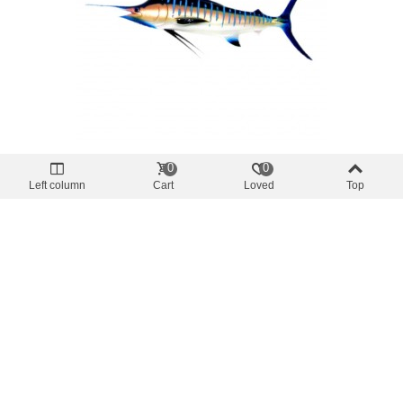
0
0
Replicas de peces
Left column
Cart
Loved
Top
Blue Marlin 41cm Nachbildung
55,50 €
(inkl. MwSt.)
In Den Warenkorb