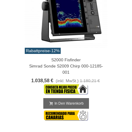
Rabattpreise
-12%
S2000 Fisfinder
Simrad Sonde S2009 Chirp 000-12185-
001
1.038,58 €
(inkl. MwSt.)
1.180,21 €
In Den Warenkorb