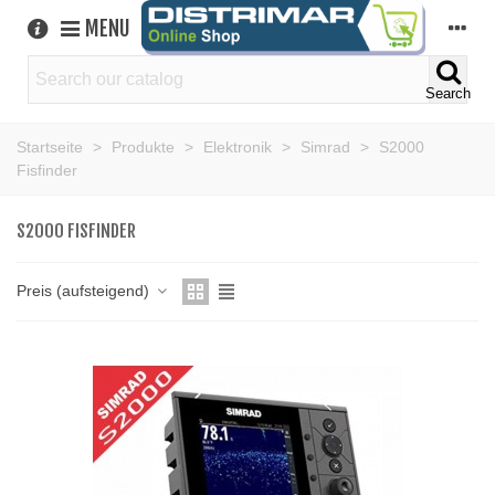
MENU
Search
Startseite
>
Produkte
>
Elektronik
>
Simrad
>
S2000
Fisfinder
S2000 FISFINDER
Preis (aufsteigend)