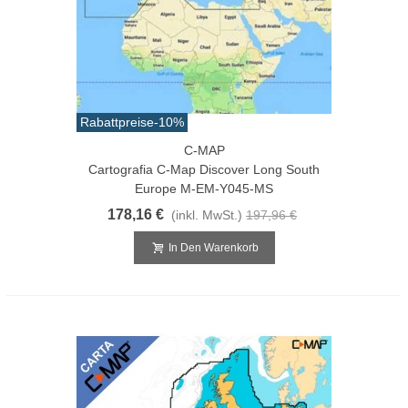
Rabattpreise
-10%
C-MAP
Cartografia C-Map Discover Long South
Europe M-EM-Y045-MS
178,16 €
(inkl. MwSt.)
197,96 €
In Den Warenkorb