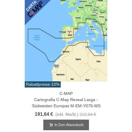
Rabattpreise
-10%
C-MAP
Cartografia C-Map Reveal Larga -
Südwesten Europas M-EM-Y076-MS
191,64 €
(inkl. MwSt.)
212,94 €
In Den Warenkorb