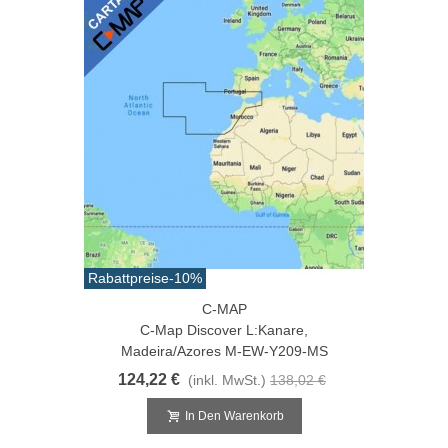
Rabattpreise
-10%
C-MAP
C-Map Discover L:Kanare,
Madeira/Azores M-EW-Y209-MS
124,22 €
(inkl. MwSt.)
138,02 €
In Den Warenkorb