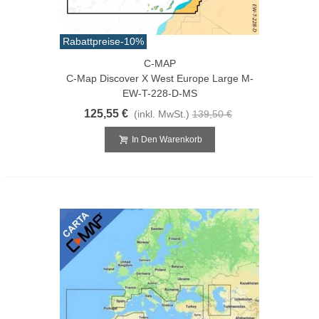
Rabattpreise
-10%
C-MAP
C-Map Discover X West Europe Large M-
EW-T-228-D-MS
125,55 €
(inkl. MwSt.)
139,50 €
In Den Warenkorb