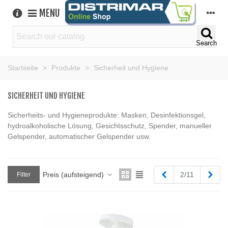
MENU
Search
Startseite
>
Produkte
>
Sicherheit und Hygiene
SICHERHEIT UND HYGIENE
Sicherheits- und Hygieneprodukte: Masken, Desinfektionsgel,
hydroalkoholische Lösung, Gesichtsschutz, Spender, manueller
Gelspender, automatischer Gelspender usw.
Zurück
Weit
Preis (aufsteigend)
2/11
Filter