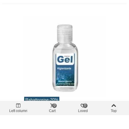
Rabattpreise
-20%
0
0
Sicherheit und Hygiene
Left column
Cart
Loved
Top
Desinfektionsgel Dispenser 55ml Pool
Chemical
1,56 €
(inkl. MwSt.)
1,95 €