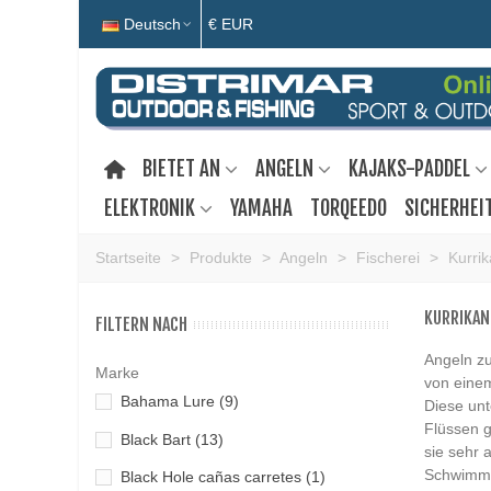
Deutsch
€ EUR
BIETET AN
ANGELN
KAJAKS-PADDEL
ELEKTRONIK
YAMAHA
TORQEEDO
SICHERHEI
Startseite
>
Produkte
>
Angeln
>
Fischerei
>
Kurri
KURRIKAN
FILTERN NACH
Angeln zu
Marke
von einem
Bahama Lure
(9)
Diese unt
Flüssen g
Black Bart
(13)
sie sehr 
Schwimmen
Black Hole cañas carretes
(1)