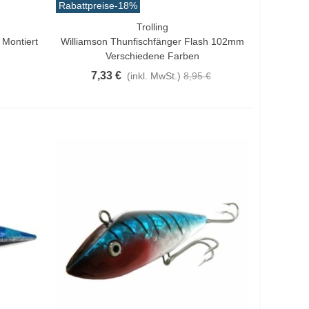
Rabattpreise
-18%
Trolling
Vorschau
Montiert
Williamson Thunfischfänger Flash 102mm
Verschiedene Farben
7,33 €
(inkl. MwSt.)
8,95 €