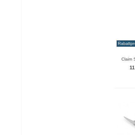
Rabattpr
In De
Claim 
11