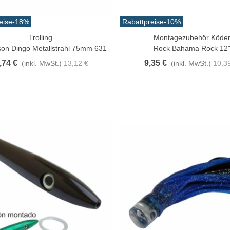
0,32 €
(inkl. MwSt.)
11,47 €
eise
-18%
Rabattpreise
-10%
-10%
Trolling
Montagezubehör Köde
n Warenkorb
Vorschau
aiwa D Minnow 152mm
son Dingo Metallstrahl 75mm 631
Rock Bahama Rock 12
1.5g Farben Mehrere
,74 €
9,35 €
(inkl. MwSt.)
13,12 €
(inkl. MwSt.)
10,3
1,25 €
(inkl. MwSt.)
12,50 €
-10%
aden Guterman Torzal
chte Seide 10m...
,17 €
(inkl. MwSt.)
irschschwanz Bucktail Extra
röße 30cm Farben...
3,42 €
(inkl. MwSt.)