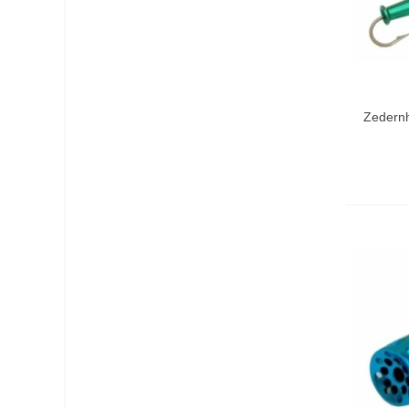
Vo
Zedernh