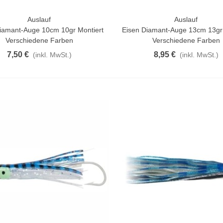
Auslauf
Auslauf
rschau
Vorschau
iamant-Auge 10cm 10gr Montiert
Eisen Diamant-Auge 13cm 13gr 
Verschiedene Farben
Verschiedene Farben
7,50 €
8,95 €
(inkl. MwSt.)
(inkl. MwSt.)
atürliche Gekochte Juyona-
rabbe, Packung À 30...