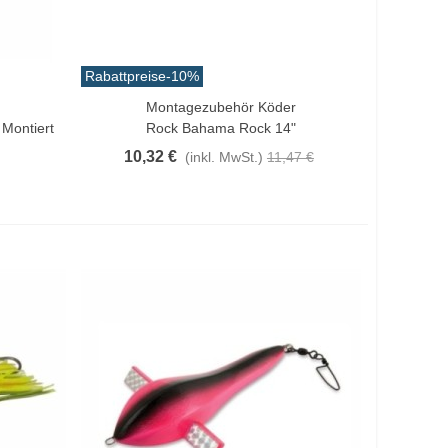
Rabattpreise
-10%
Montagezubehör Köder
Vorschau
Montiert
Rock Bahama Rock 14"
10,32 €
(inkl. MwSt.)
11,47 €