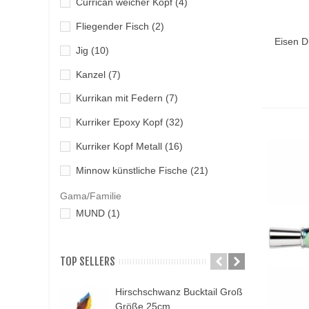
Currican weicher Kopf
(4)
Unterseite
(1)
Fliegender Fisch
(2)
Vo
Eisen D
Jig
(10)
Kanzel
(7)
Kurrikan mit Federn
(7)
Kurriker Epoxy Kopf
(32)
Kurriker Kopf Metall
(16)
Minnow künstliche Fische
(21)
Vibra
(8)
Gama/Familie
MUND
(1)
Vinyl
(17)
Züchter
(10)
TOP SELLERS
Hirschschwanz Bucktail Groß
N
Größe 25cm...
K