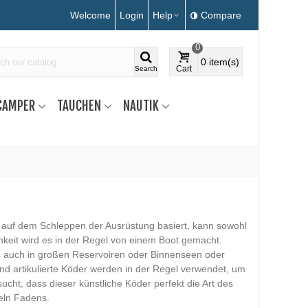
Welcome
Login
Help
Compare
0
0
item(s)
Cart
Search
CAMPER
TAUCHEN
NAUTIK
ie auf dem Schleppen der Ausrüstung basiert, kann sowohl
keit wird es in der Regel von einem Boot gemacht.
 es auch in großen Reservoiren oder Binnenseen oder
nd artikulierte Köder werden in der Regel verwendet, um
sucht, dass dieser künstliche Köder perfekt die Art des
eln Fadens.