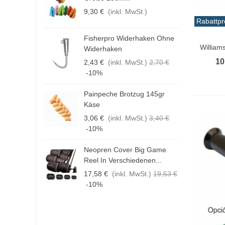
9,30 €
(inkl. MwSt.)
1
Rabattpr
In De
Fisherpro Widerhaken Ohne
D
William
Widerhaken
3
10
2,43 €
(inkl. MwSt.)
2,70 €
1
-10%
Painpeche Brotzug 145gr
F
Käse
E
3,06 €
(inkl. MwSt.)
3,40 €
4
-10%
Neopren Cover Big Game
H
Reel In Verschiedenen...
G
17,58 €
(inkl. MwSt.)
19,53 €
1
-10%