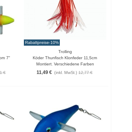
Rabattpreise
-10%
Trolling
Vorschau
om 7"
Köder Thunfisch Klonfeder 11,5cm
Montiert. Verschiedene Farben
11,49 €
1 €
(inkl. MwSt.)
12,77 €