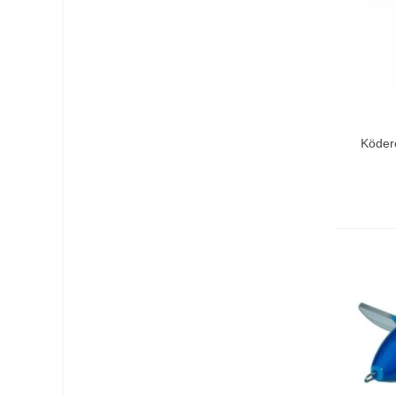
In De
Ködere