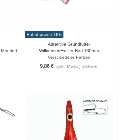
Rabattpreise
-18%
Attraktive Grundfutter
Vorschau
Montiert
WilliamsonExciter Bird 130mm
Verschiedene Farben
9,86 €
(inkl. MwSt.)
12,05 €