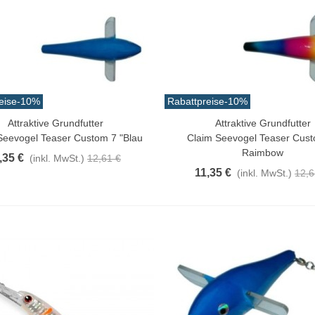
eise
-10%
Rabattpreise
-10%
Attraktive Grundfutter
Attraktive Grundfutter
n Warenkorb
In Den Warenkorb
Seevogel Teaser Custom 7 "Blau
Claim Seevogel Teaser Cust
Raimbow
,35 €
(inkl. MwSt.)
12,61 €
11,35 €
(inkl. MwSt.)
12,6