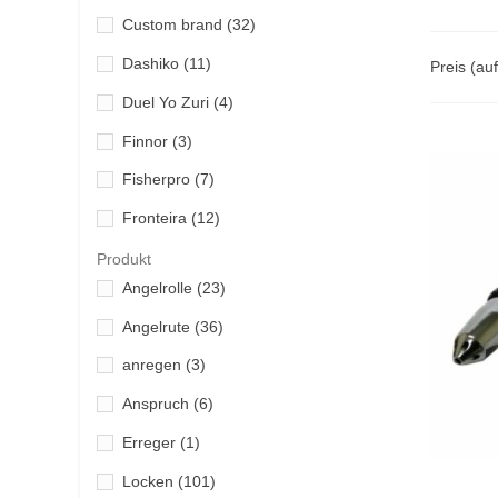
Custom brand
(32)
Dashiko
(11)
Preis (au
Duel Yo Zuri
(4)
Finnor
(3)
Fisherpro
(7)
Fronteira
(12)
Halco
(3)
Produkt
Angelrolle
(23)
Hart
(2)
Angelrute
(36)
Howk
(2)
anregen
(3)
Jigging a la carta
(2)
Anspruch
(6)
Ketzho
(1)
Erreger
(1)
Noeby
(2)
Locken
(101)
Nomad Design
(16)