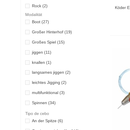
In De
Rock
(2)
Köder E
Okuma
(3)
Modalität
Penn
(9)
Boot
(27)
Rapala
(4)
Großer Hinterhof
(19)
Shimano
(17)
Großes Spiel
(15)
Takajima
(6)
jiggen
(11)
Williamson
(12)
knallen
(1)
Yokozuna
(1)
langsames jiggen
(2)
leichtes Jigging
(2)
multifunktional
(3)
Spinnen
(34)
Thunfisch
(1)
Tipo de cebo
An der Spitze
(6)
Trolling
(169)