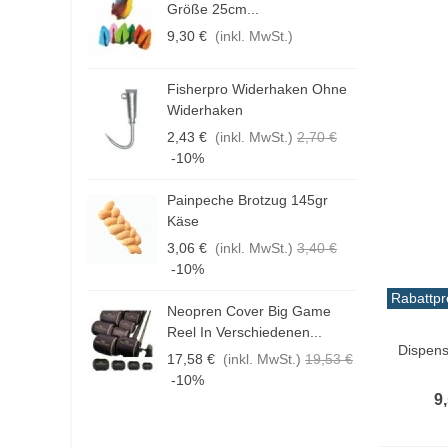
Größe 25cm...
K
9,30 €
(inkl. MwSt.)
1
Fisherpro Widerhaken Ohne
D
Widerhaken
3
2,43 €
(inkl. MwSt.)
2,70 €
1
-10%
Painpeche Brotzug 145gr
F
Käse
E
3,06 €
(inkl. MwSt.)
3,40 €
4
-10%
Rabattpr
Neopren Cover Big Game
H
In De
Reel In Verschiedenen...
G
Dispen
17,58 €
(inkl. MwSt.)
19,53 €
1
-10%
9