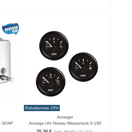
Rabattpreise
-10%
Anzeiger
In Den Warenkorb
le SOAP
Anzeige Uhr Niveau Wassertank 0-190
25,36 €
(inkl. MwSt.)
28,18 €