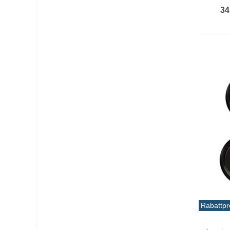
34
Rabattpr
In De