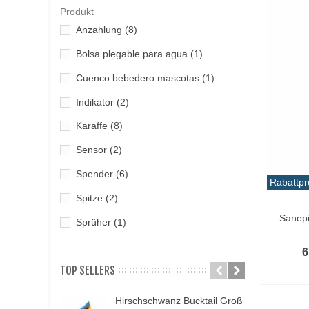
Produkt
Anzahlung
(8)
Bolsa plegable para agua
(1)
Cuenco bebedero mascotas
(1)
Indikator
(2)
Karaffe
(8)
Sensor
(2)
Spender
(6)
Rabattpr
Spitze
(2)
In De
Sanepi
Sprüher
(1)
6
TOP SELLERS
Hirschschwanz Bucktail Groß
N