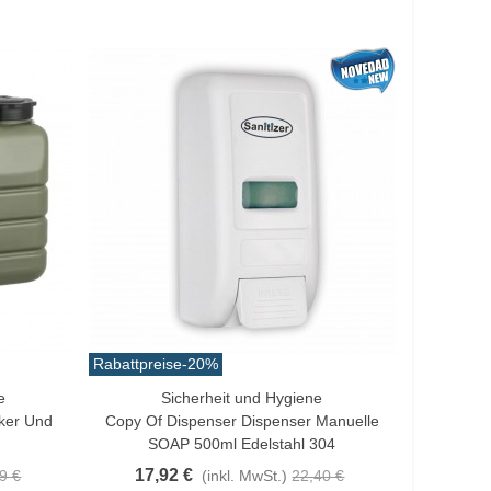
Rabattpreise
-20%
e
Sicherheit und Hygiene
In Den Warenkorb
ker Und
Copy Of Dispenser Dispenser Manuelle
SOAP 500ml Edelstahl 304
17,92 €
9 €
(inkl. MwSt.)
22,40 €