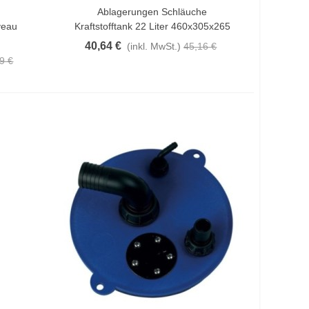
Ablagerungen Schläuche
In Den Warenkorb
veau
Kraftstofftank 22 Liter 460x305x265
40,64 €
(inkl. MwSt.)
45,16 €
9 €