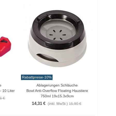
Rabattpreise
-10%
e
Ablagerungen Schläuche
In Den Warenkorb
- 10 Liter
Bowl Anti-Overflow Floating Haustiere
750ml 19x15.3x9cm
6 €
14,31 €
(inkl. MwSt.)
15,90 €