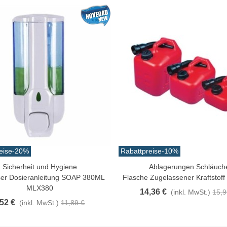
rabbe, Packung À 30...
0,32 €
(inkl. MwSt.)
11,47 €
-10%
aiwa D Minnow 152mm
1.5g Farben Mehrere
1,25 €
(inkl. MwSt.)
12,50 €
-10%
aden Guterman Torzal
chte Seide 10m...
,17 €
(inkl. MwSt.)
eise
-20%
Rabattpreise
-10%
irschschwanz Bucktail Extra
Sicherheit und Hygiene
Ablagerungen Schläuch
n Warenkorb
In Den Warenkorb
röße 30cm Farben...
ser Dosieranleitung SOAP 380ML
Flasche Zugelassener Kraftstoff 
3,42 €
(inkl. MwSt.)
MLX380
14,36 €
(inkl. MwSt.)
15,9
,52 €
(inkl. MwSt.)
11,89 €