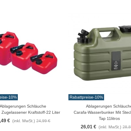
eise
-10%
Rabattpreise
-10%
Ablagerungen Schläuche
Ablagerungen Schläuch
n Warenkorb
In Den Warenkorb
 Zugelassener Kraftstoff-22 Liter
Carafa-Wasserbunker Mit Stec
Tap 11litros
,49 €
(inkl. MwSt.)
24,99 €
26,01 €
(inkl. MwSt.)
28,8