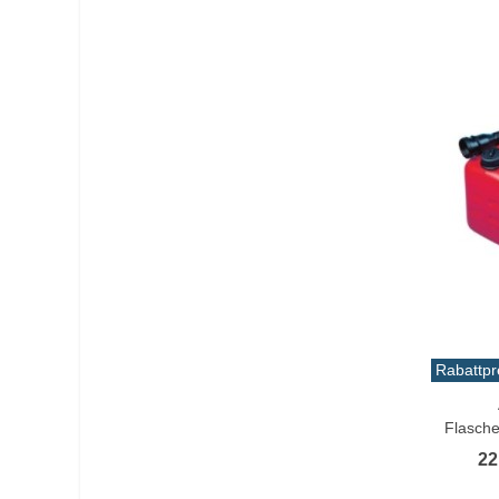
Rabattpr
In De
Flasche
22