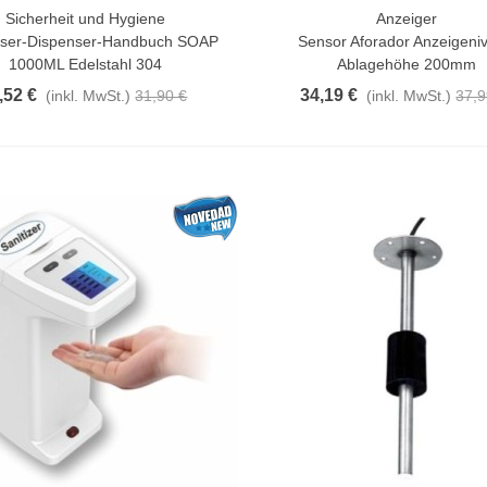
Sicherheit und Hygiene
Anzeiger
n Warenkorb
In Den Warenkorb
nser-Dispenser-Handbuch SOAP
Sensor Aforador Anzeigeni
1000ML Edelstahl 304
Ablagehöhe 200mm
,52 €
34,19 €
(inkl. MwSt.)
31,90 €
(inkl. MwSt.)
37,9