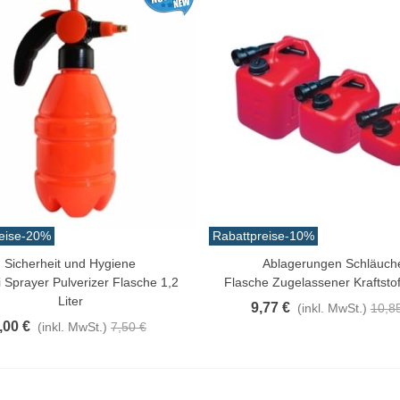
eise
-20%
Rabattpreise
-10%
Sicherheit und Hygiene
Ablagerungen Schläuch
n Warenkorb
In Den Warenkorb
 Sprayer Pulverizer Flasche 1,2
Flasche Zugelassener Kraftstoff
Liter
9,77 €
(inkl. MwSt.)
10,8
,00 €
(inkl. MwSt.)
7,50 €
atürliche Gekochte Juyona-