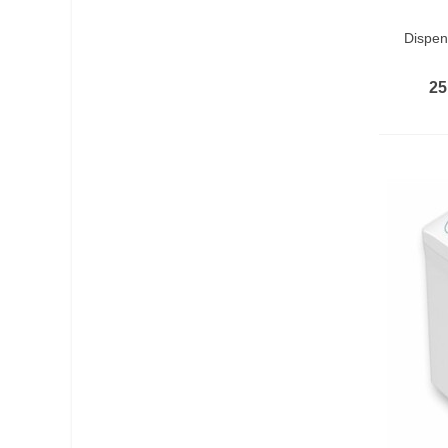
In De
Dispe
25