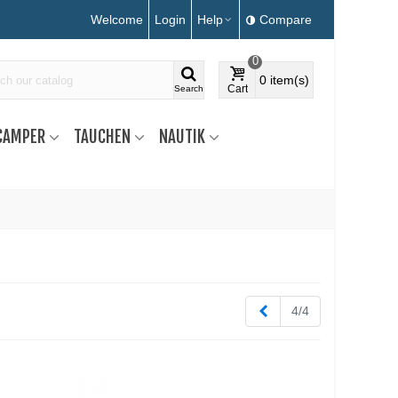
Welcome
Login
Help
Compare
0
0
item(s)
Cart
Search
CAMPER
TAUCHEN
NAUTIK
Zurück
4/4