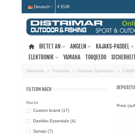
Deutsch
€ EUR
BIETET AN
ANGELN
KAJAKS-PADDEL
ELEKTRONIK
YAMAHA
TORQEEDO
SICHERHEI
Startseite
>
Produkte
>
Outdoor-Sportarten
>
CAMP
DEPOSITO
FILTERN NACH
Marke
Preis (au
Custom brand
(17)
Dashiko Essentials
(4)
Sanepi
(7)