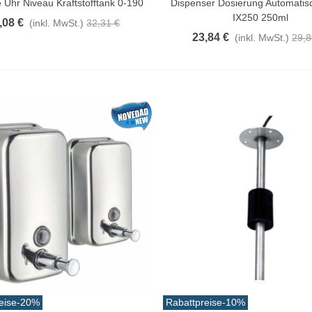
 Uhr Niveau Kraftstofftank 0-190
Dispenser Dosierung Automatis
IX250 250ml
,08 €
(inkl. MwSt.)
32,31 €
23,84 €
(inkl. MwSt.)
29,8
eise
-20%
Rabattpreise
-10%