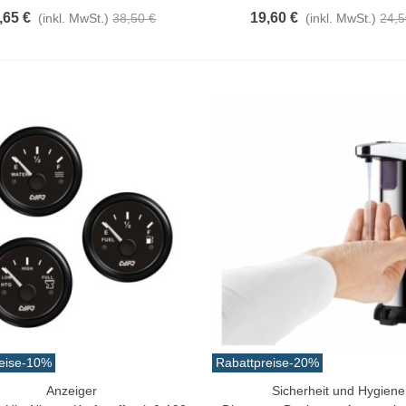
,65 €
19,60 €
(inkl. MwSt.)
38,50 €
(inkl. MwSt.)
24,5
eise
-10%
Rabattpreise
-20%
Anzeiger
Sicherheit und Hygiene
n Warenkorb
In Den Warenkorb