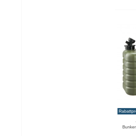
Rabattpr
In De
Bunker