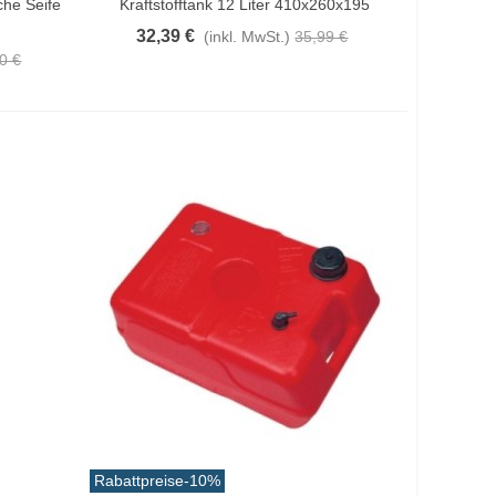
che Seife
Kraftstofftank 12 Liter 410x260x195
32,39 €
(inkl. MwSt.)
35,99 €
0 €
Rabattpreise
-10%