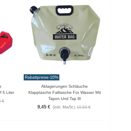
Rabattpreise
-10%
e
Ablagerungen Schläuche
In Den Warenkorb
 5 Liter
Klapptasche Falttasche Für Wasser Mit
Tapon Und Tap 8l
5 €
9,45 €
(inkl. MwSt.)
10,50 €