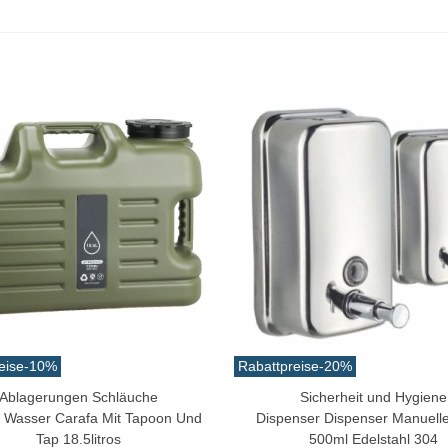
eise
-10%
Rabattpreise
-20%
Ablagerungen Schläuche
Sicherheit und Hygiene
n Warenkorb
In Den Warenkorb
 Wasser Carafa Mit Tapoon Und
Dispenser Dispenser Manuel
Tap 18.5litros
500ml Edelstahl 304