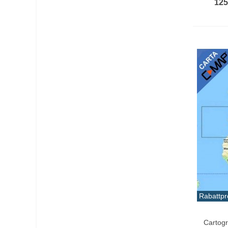
125
Rabattpr
In De
Cartog