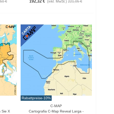
192,32 €
50 €
(inkl. MwSt.)
221,05 €
Rabattpreise
-10%
C-MAP
In Den Warenkorb
 Sie X
Cartografia C-Map Reveal Larga -