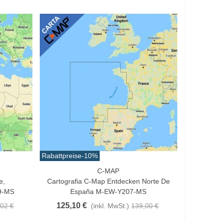
Rabattpreise
-10%
C-MAP
In Den Warenkorb
e,
Cartografia C-Map Entdecken Norte De
9-MS
España M-EW-Y207-MS
125,10 €
02 €
(inkl. MwSt.)
139,00 €