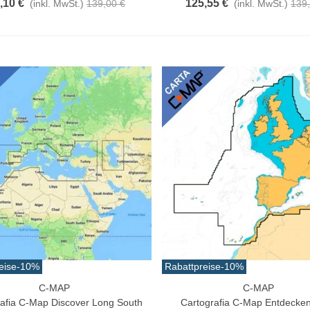
,10 €
125,55 €
(inkl. MwSt.)
139,00 €
(inkl. MwSt.)
139,
eise
-10%
Rabattpreise
-10%
C-MAP
C-MAP
n Warenkorb
In Den Warenkorb
rafia C-Map Discover Long South
Cartografia C-Map Entdecken