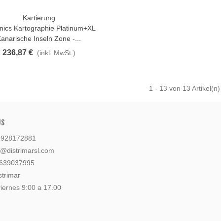
Kartierung
n Warenkorb
nics Kartographie Platinum+XL
anarische Inseln Zone -...
236,87 €
(inkl. MwSt.)
1
- 13 von 13 Artikel(n)
US
: 928172881
l@distrimarsl.com
 639037995
strimar
iernes 9:00 a 17.00