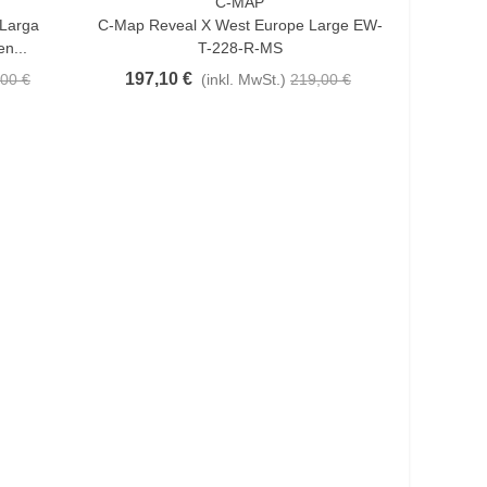
C-MAP
In Den Warenkorb
 Larga
C-Map Reveal X West Europe Large EW-
n...
T-228-R-MS
197,10 €
00 €
(inkl. MwSt.)
219,00 €