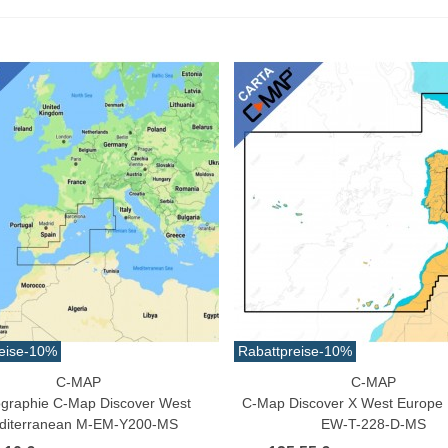
3,42 €
(inkl. MwSt.)
eise
-10%
Rabattpreise
-10%
C-MAP
C-MAP
n Warenkorb
In Den Warenkorb
ographie C-Map Discover West
C-Map Discover X West Europe
diterranean M-EM-Y200-MS
EW-T-228-D-MS