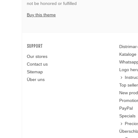
not be honored or fulfilled
Buy this theme
SUPPORT
Distrima
Kataloge
Our stores
Whatsapp
Contact us
Logo her
Sitemap
Instru
Über uns
Top selle
New prod
Promotio
PayPal
Specials
Precio
Überschl