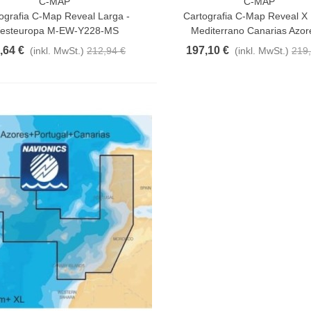
C-MAP
C-MAP
n Warenkorb
In Den Warenkorb
ografia C-Map Reveal Larga -
Cartografia C-Map Reveal X
esteuropa M-EW-Y228-MS
Mediterrano Canarias Azore
,64 €
197,10 €
(inkl. MwSt.)
212,94 €
(inkl. MwSt.)
219,