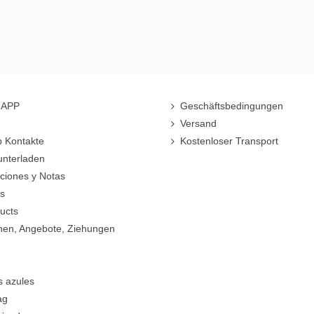
r-APP
Geschäftsbedingungen
Versand
 Kontakte
Kostenloser Transport
unterladen
cciones y Notas
rs
ucts
nen, Angebote, Ziehungen
s azules
ag