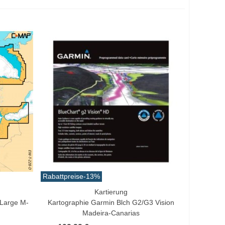
Rabattpreise
-13%
Kartierung
In Den Warenkorb
 Large M-
Kartographie Garmin Blch G2/g3 Vision
Madeira-Canarias