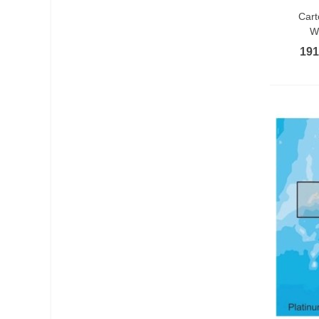
In De
Cart
W
191