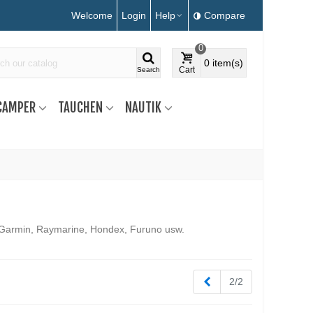
Welcome
Login
Help
Compare
0
0
item(s)
Cart
Search
CAMPER
TAUCHEN
NAUTIK
 Garmin, Raymarine, Hondex, Furuno usw.
Zurück
2/2