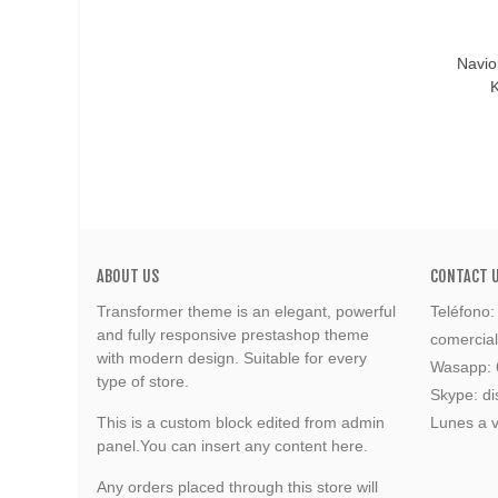
In De
Navio
K
ABOUT US
CONTACT 
Transformer theme is an elegant, powerful
Teléfono
and fully responsive prestashop theme
comercia
with modern design. Suitable for every
Wasapp:
type of store.
Skype: di
This is a custom block edited from admin
Lunes a v
panel.You can insert any content here.
Any orders placed through this store will