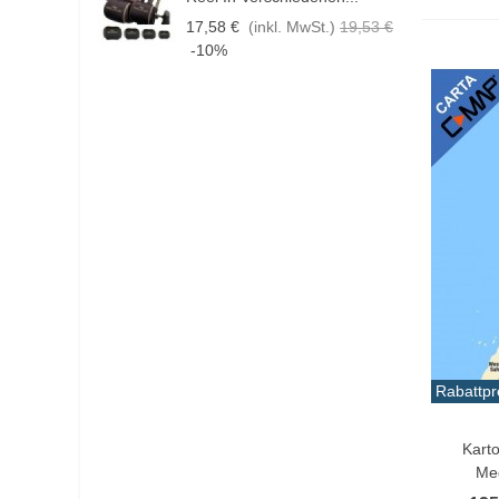
17,58 €
(inkl. MwSt.)
19,53 €
1
-10%
Rabattpr
In De
Kart
Me