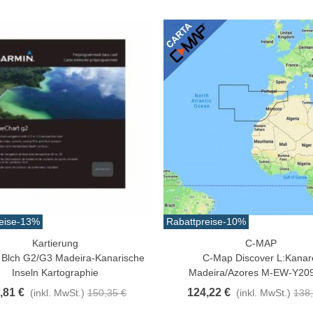
atürliche Gekochte Juyona-
rabbe, Packung À 30...
0,32 €
(inkl. MwSt.)
11,47 €
-10%
aiwa D Minnow 152mm
1.5g Farben Mehrere
1,25 €
(inkl. MwSt.)
12,50 €
-10%
eise
-13%
Rabattpreise
-10%
aden Guterman Torzal
chte Seide 10m...
Kartierung
C-MAP
n Warenkorb
In Den Warenkorb
 Blch G2/G3 Madeira-Kanarische
C-Map Discover L:Kanar
,17 €
(inkl. MwSt.)
Inseln Kartographie
Madeira/Azores M-EW-Y20
,81 €
124,22 €
(inkl. MwSt.)
150,35 €
(inkl. MwSt.)
138,
irschschwanz Bucktail Extra
röße 30cm Farben...