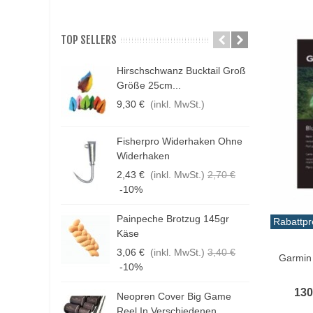
TOP SELLERS
Hirschschwanz Bucktail Groß
N
Größe 25cm...
K
9,30 €
(inkl. MwSt.)
1
Fisherpro Widerhaken Ohne
D
Widerhaken
3
2,43 €
(inkl. MwSt.)
2,70 €
1
-10%
Painpeche Brotzug 145gr
Rabattpr
F
Käse
E
In De
3,06 €
(inkl. MwSt.)
3,40 €
Garmin
4
-10%
130
Neopren Cover Big Game
H
Reel In Verschiedenen...
G