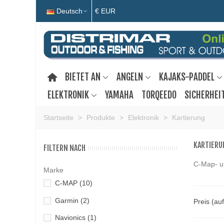
Deutsch
€ EUR
BIETET AN
ANGELN
KAJAKS-PADDEL
ELEKTRONIK
YAMAHA
TORQEEDO
SICHERHEI
Startseite
>
Produkte
>
Elektronik
>
Kartierung
KARTIERU
FILTERN NACH
C-Map- u
Marke
C-MAP
(10)
Garmin
(2)
Preis (au
Navionics
(1)