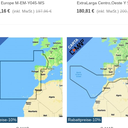
Europe M-EM-Y045-MS
ExtraLarga Centro,Oeste Y S
,16 €
180,81 €
(inkl. MwSt.)
197,96 €
(inkl. MwSt.)
200,
eise
-10%
Rabattpreise
-10%