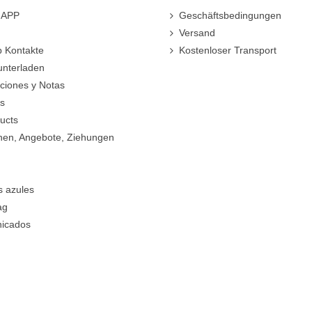
r-APP
Geschäftsbedingungen
Versand
 Kontakte
Kostenloser Transport
unterladen
cciones y Notas
rs
ucts
nen, Angebote, Ziehungen
s azules
ag
icados