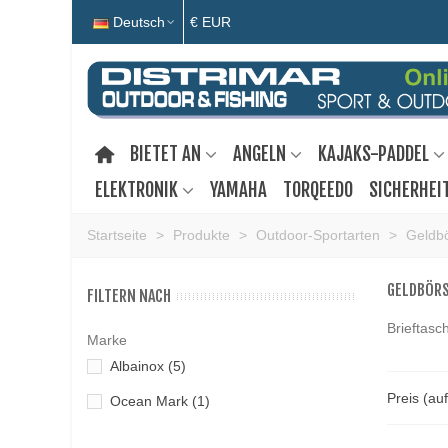
Deutsch
€ EUR
BIETET AN
ANGELN
KAJAKS-PADDEL
ELEKTRONIK
YAMAHA
TORQEEDO
SICHERHEI
Startseite
>
Produkte
>
Outdoor-Sportarten
>
Geldb
GELDBÖR
FILTERN NACH
Brieftasc
Marke
Albainox
(5)
Preis (au
Ocean Mark
(1)