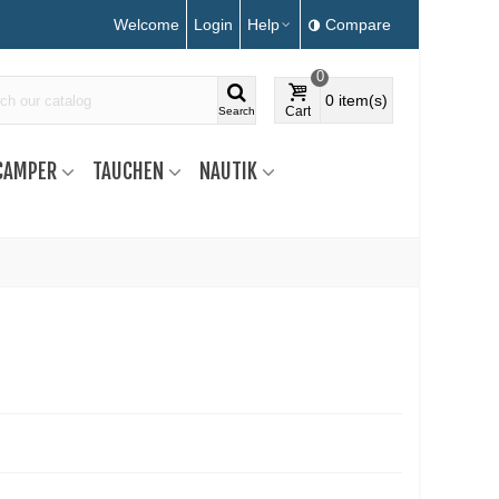
Welcome
Login
Help
Compare
0
0
item(s)
Cart
Search
CAMPER
TAUCHEN
NAUTIK