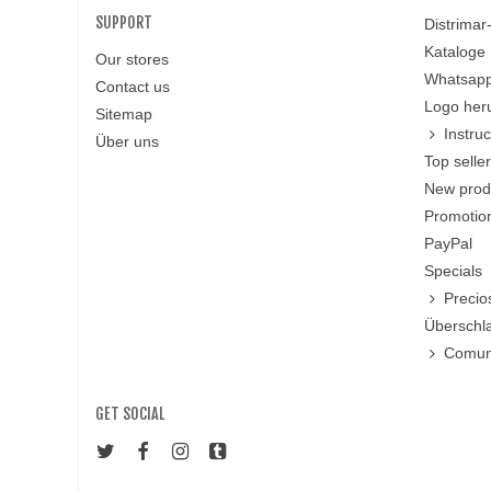
SUPPORT
Distrima
Kataloge
Our stores
Whatsapp
Contact us
Logo her
Sitemap
Instru
Über uns
Top selle
New prod
Promotio
PayPal
Specials
Precio
Überschl
Comun
GET SOCIAL