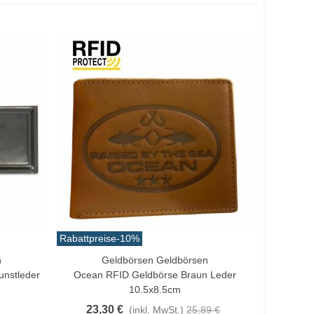
Rabattpreise
-10%
n
Geldbörsen Geldbörsen
In Den Warenkorb
unstleder
Ocean RFID Geldbörse Braun Leder
10.5x8.5cm
23,30 €
(inkl. MwSt.)
25,89 €