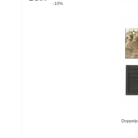
-10%
In De
Doppelp