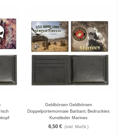
n
Geldbörsen Geldbörsen
In Den Warenkorb
risch
Doppelportemonnaie Barbaric Bedrucktes
nkopf
Kunstleder Marines
6,50 €
(inkl. MwSt.)