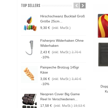
TOP SELLERS
Hirschschwanz Bucktail Groß
N
Größe 25cm...
K
9,30 €
(inkl. MwSt.)
1
Fisherpro Widerhaken Ohne
D
Widerhaken
3
2,43 €
(inkl. MwSt.)
2,70 €
1
-10%
Painpeche Brotzug 145gr
F
Käse
E
3,06 €
(inkl. MwSt.)
3,40 €
4
In De
-10%
Dopp
K
Neopren Cover Big Game
H
Reel In Verschiedenen...
G
17,58 €
(inkl. MwSt.)
19,53 €
1