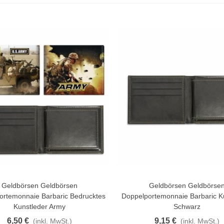
Geldbörsen Geldbörsen
Geldbörsen Geldbörse
n Warenkorb
In Den Warenkorb
ortemonnaie Barbaric Bedrucktes
Doppelportemonnaie Barbaric K
Kunstleder Army
Schwarz
6,50 €
9,15 €
(inkl. MwSt.)
(inkl. MwSt.)