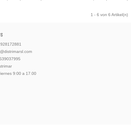
1
- 6 von 6 Artikel(n)
US
: 928172881
l@distrimarsl.com
 639037995
strimar
iernes 9:00 a 17.00