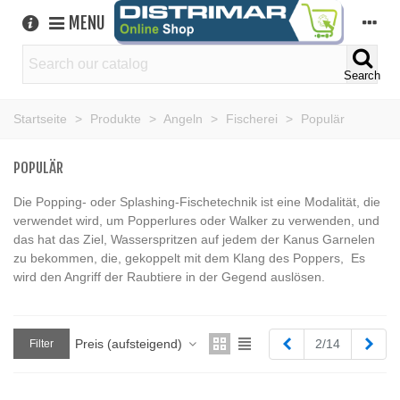
MENU
Search
Startseite
>
Produkte
>
Angeln
>
Fischerei
>
Populär
POPULÄR
Die Popping- oder Splashing-Fischetechnik ist eine Modalität, die
verwendet wird, um Popperlures oder Walker zu verwenden, und
das hat das Ziel, Wasserspritzen auf jedem der Kanus Garnelen
zu bekommen, die, gekoppelt mit dem Klang des Poppers, Es
wird den Angriff der Raubtiere in der Gegend auslösen.
Zurück
Weit
Preis (aufsteigend)
2/14
Filter