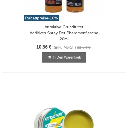
Rabattpreise
-10%
Attraktive Grundfutter
Additives Spray Der Pheromonflasche
20ml
10,56 €
(inkl. MwSt.)
11,74 €
In Den Warenkorb