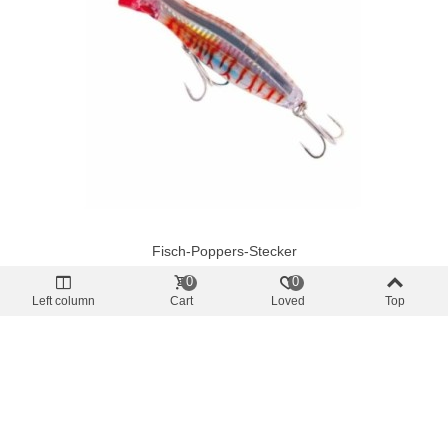
Fisch-Poppers-Stecker
Popper Hart Managatsuo 42gr 120mm
0
0
Verschiedene Farben
Left column
Cart
Loved
Top
13,75 €
(inkl. MwSt.)