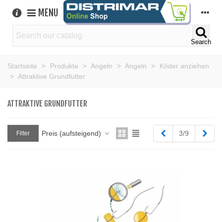
MENU
Search
Startseite
>
Produkte
>
Angeln
>
Angeln
>
Köder anziehen
>
Attraktive Grundfutter
ATTRAKTIVE GRUNDFUTTER
Zurück
Weit
Preis (aufsteigend)
3/9
Filter