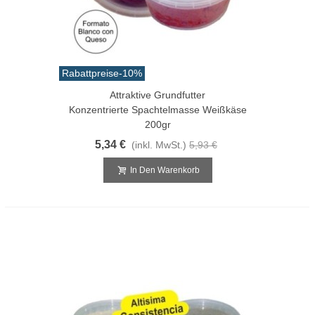
Rabattpreise
-10%
Attraktive Grundfutter
Konzentrierte Spachtelmasse Weißkäse
200gr
5,34 €
(inkl. MwSt.)
5,93 €
In Den Warenkorb