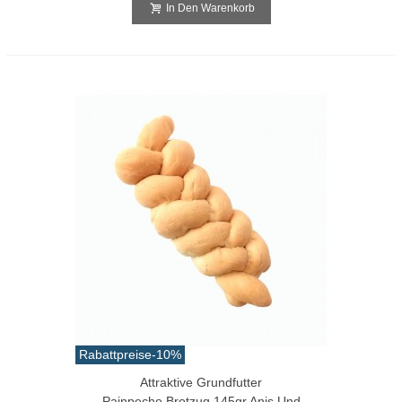
In Den Warenkorb
Rabattpreise
-10%
Attraktive Grundfutter
Painpeche Brotzug 145gr Anis Und