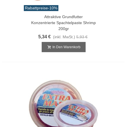
Rabattpreise
-10%
Attraktive Grundfutter
Konzentrierte Spachtelpaste Shrimp
200gr
5,34 €
(inkl. MwSt.)
5,93 €
In Den Warenkorb