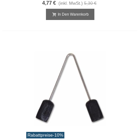
4,77 €
(inkl. MwSt.)
5,30 €
In Den Warenkorb
Rabattpreise
-10%