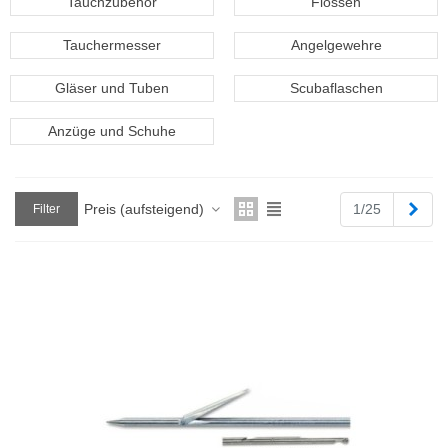
Tauchzubehör
Flossen
Tauchermesser
Angelgewehre
Gläser und Tuben
Scubaflaschen
Anzüge und Schuhe
Weit
Preis (aufsteigend)
1/25
Filter