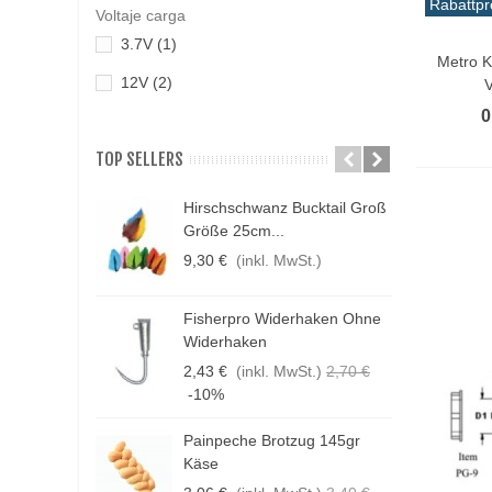
Rabattpr
Boje
(1)
Voltaje carga
RBTS Enterprise
(49)
Vo
3.7V
(1)
Brust Kühlschrank
(14)
Vitifrigo
(9)
Metro K
12V
(2)
Caja plegable
(2)
0
Cama plegable
(1)
TOP SELLERS
Container
(1)
Dregganker
(3)
Hirschschwanz Bucktail Groß
N
Größe 25cm...
K
elastisches Seil
(1)
9,30 €
(inkl. MwSt.)
1
Elektromotor
(7)
Fisherpro Widerhaken Ohne
Ersatzteil
(5)
D
Widerhaken
3
Fingerling
(1)
2,43 €
(inkl. MwSt.)
2,70 €
1
-10%
Flasche
(1)
Flossen
(1)
Painpeche Brotzug 145gr
F
Käse
geschwollene Pumpe
(3)
E