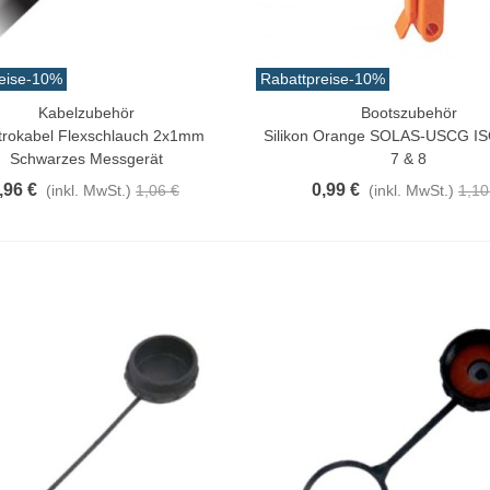
eise
-10%
Rabattpreise
-10%
Kabelzubehör
Bootszubehör
n Warenkorb
In Den Warenkorb
trokabel Flexschlauch 2x1mm
Silikon Orange SOLAS-USCG IS
Schwarzes Messgerät
7 & 8
,96 €
0,99 €
(inkl. MwSt.)
1,06 €
(inkl. MwSt.)
1,10