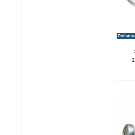
Rucksack
(16)
Rucksack
(2)
Ruder
(1)
Rabattpr
Ruderpaddel
(3)
In De
Rutenhalter
(6)
2
rutschfester Boden
(5)
Räder
(1)
schalten
(1)
Schließfach
(2)
Schraube
(7)
Schuhe
(4)
Schulterriemen
(3)
Seesack-Rucksack
(1)