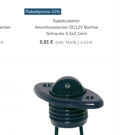
Rabattpreise
-10%
Kabelzubehör
In Den Warenkorb
ecker
Anschlussstecker DC12V Buchse
Schraube 5,5x2,1mm
0,91 €
 €
(inkl. MwSt.)
1,02 €