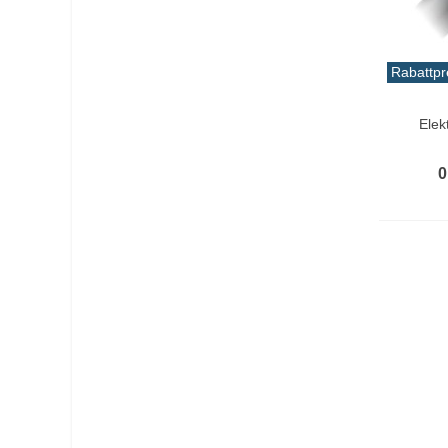
Kajak Unterstützung
(3)
Kajakwagen
(5)
Rabattpr
Kap
(10)
In De
Elek
Kasse
(6)
Kerze
(2)
0
Kostüm
(2)
Kunststoffschweißer
(1)
Kunststoffschweißgerät
(1)
Leine
(7)
Mantel
(1)
Mikrofon
(2)
Mittel
(4)
Motorunterstützung
(1)