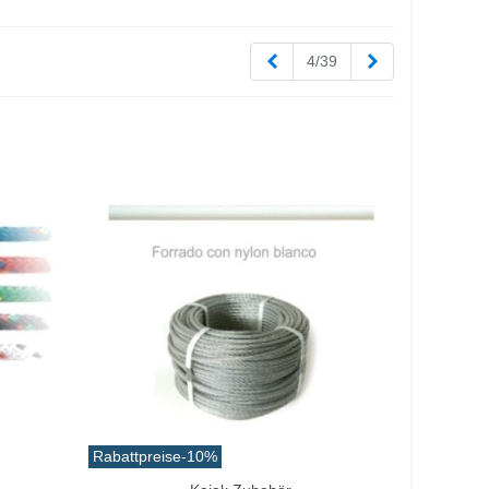
Zurück
Weiter
4/39
Rabattpreise
-10%