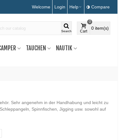
Welcome
Login
Help
Compare
0
0
item(s)
Cart
Search
CAMPER
TAUCHEN
NAUTIK
behör. Sehr angenehm in der Handhabung und leicht zu
Schleppangeln, Spinnfischen, Jigging usw. sowohl auf