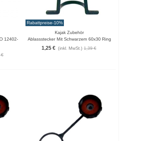
Rabattpreise
-10%
Kajak Zubehör
In Den Warenkorb
O 12402-
Ablassstecker Mit Schwarzem 60x30 Ring
1,25 €
(inkl. MwSt.)
1,39 €
 €