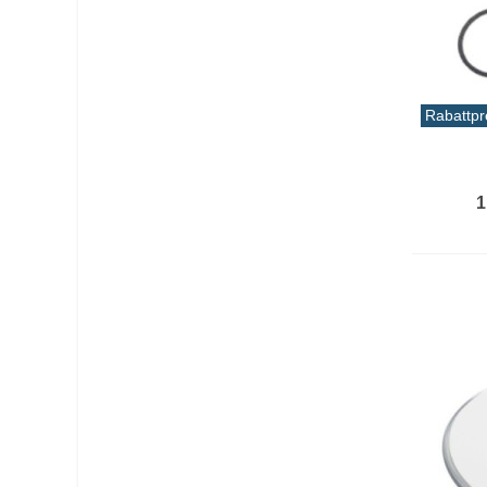
Nadeln
(1)
Netz
(1)
Netz
(2)
Rabattpr
Nevera frontal
(9)
In De
Nuss
(1)
1
Oval
(2)
paddeln surfen
(3)
Polyethylen PE-Kayaks
(1)
Porta boellas
(1)
Rettungskorporal
(1)
Rettungsweste
(3)
Ring
(2)
Ring
(1)