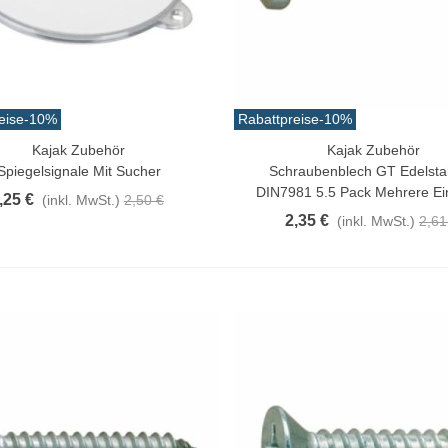
eise
-10%
Rabattpreise
-10%
Kajak Zubehör
Kajak Zubehör
n Warenkorb
Vorschau
Spiegelsignale Mit Sucher
Schraubenblech GT Edelsta
DIN7981 5.5 Pack Mehrere Ei
,25 €
(inkl. MwSt.)
2,50 €
2,35 €
(inkl. MwSt.)
2,61