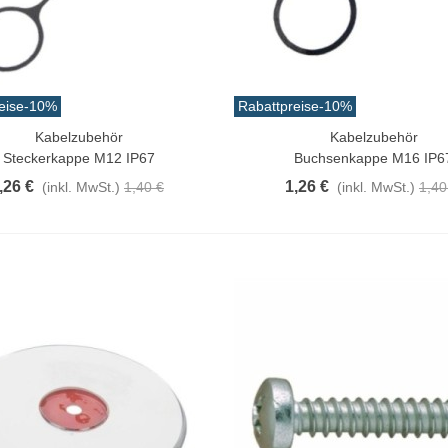
eise
-10%
Rabattpreise
-10%
Kabelzubehör
Kabelzubehör
n Warenkorb
In Den Warenkorb
Steckerkappe M12 IP67
Buchsenkappe M16 IP6
,26 €
1,26 €
(inkl. MwSt.)
1,40 €
(inkl. MwSt.)
1,40