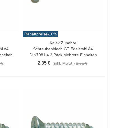
Rabattpreise
-10%
Kajak Zubehör
Vorschau
hl A4
Schraubenblech GT Edelstahl A4
nheiten
DIN7981 4.2 Pack Mehrere Einheiten
2,35 €
 €
(inkl. MwSt.)
2,61 €