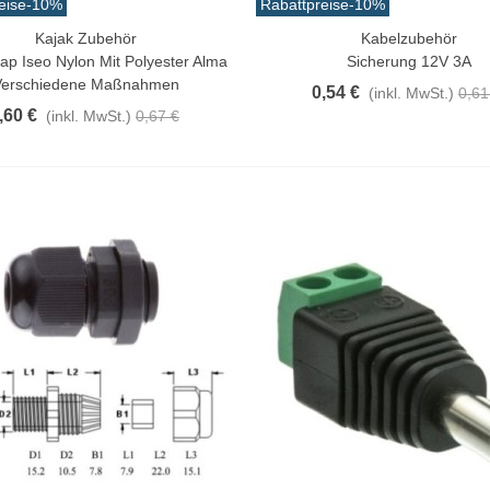
eise
-10%
Rabattpreise
-10%
Kajak Zubehör
Kabelzubehör
rschau
In Den Warenkorb
ap Iseo Nylon Mit Polyester Alma
Sicherung 12V 3A
Verschiedene Maßnahmen
0,54 €
(inkl. MwSt.)
0,61
,60 €
(inkl. MwSt.)
0,67 €
atürliche Gekochte Juyona-
rabbe, Packung À 30...
0,32 €
(inkl. MwSt.)
11,47 €
-10%
aiwa D Minnow 152mm
1.5g Farben Mehrere
1,25 €
(inkl. MwSt.)
12,50 €
-10%
aden Guterman Torzal
chte Seide 10m...