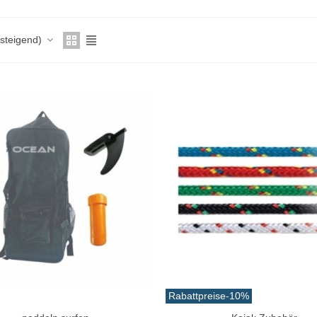
fsteigend)
Rabattpreise
-10%