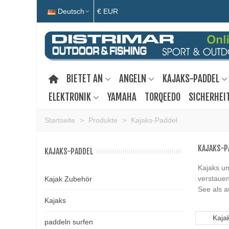
Deutsch
€ EUR
BIETET AN
ANGELN
KAJAKS-PADDEL
ELEKTRONIK
YAMAHA
TORQEEDO
SICHERHEI
Startseite
>
Produkte
>
Kajaks-Paddel
KAJAKS-P
KAJAKS-PADDEL
Kajaks u
verstauen
Kajak Zubehör
See als 
Kajaks
Kaja
paddeln surfen