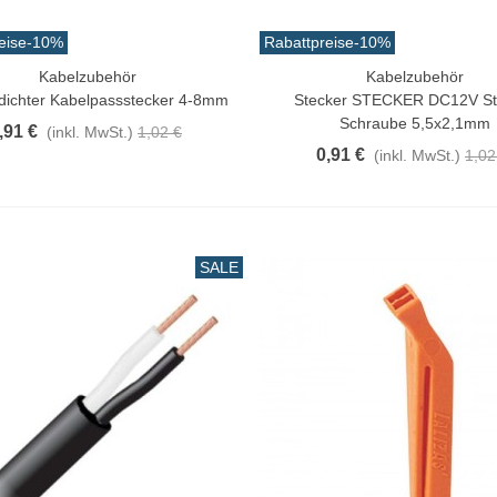
,17 €
(inkl. MwSt.)
eise
-10%
Rabattpreise
-10%
irschschwanz Bucktail Extra
Kabelzubehör
Kabelzubehör
n Warenkorb
In Den Warenkorb
röße 30cm Farben...
dichter Kabelpassstecker 4-8mm
Stecker STECKER DC12V St
Schraube 5,5x2,1mm
3,42 €
(inkl. MwSt.)
,91 €
(inkl. MwSt.)
1,02 €
0,91 €
(inkl. MwSt.)
1,02
SALE