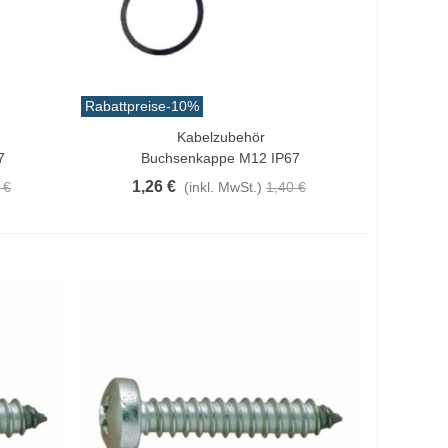
Rabattpreise
-10%
Kabelzubehör
In Den Warenkorb
7
Buchsenkappe M12 IP67
1,26 €
 €
(inkl. MwSt.)
1,40 €