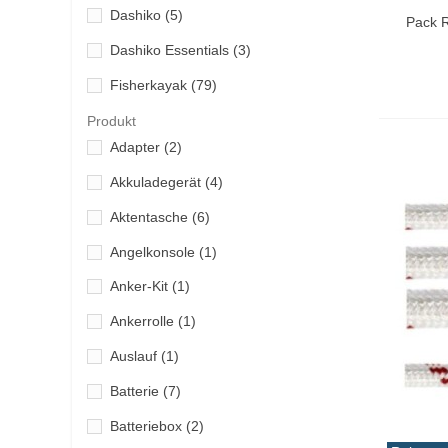
Vo
Dashiko
(5)
Pack R
Dashiko Essentials
(3)
Fisherkayak
(79)
Fisherpro
(6)
Produkt
Adapter
(2)
Garmin
(2)
Akkuladegerät
(4)
Hart
(4)
Aktentasche
(6)
Hobie kayaks
(44)
Angelkonsole
(1)
Imersion
(4)
Anker-Kit
(1)
Jumprize
(2)
Ankerrolle
(1)
Lalizas
(1)
Auslauf
(1)
NRS
(3)
Batterie
(7)
Ocean Mark
(55)
Batteriebox
(2)
Polar Cooler
(4)