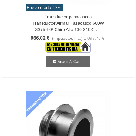
Precio oferta
-12%
Transductor pasacascos
Transductor Airmar Pasacasco 600W
SS75H 0º Chirp Alto 130-210Khz...
966,02 €
(impuestos inc.)
1.097,75 €
Añadir Al Carrito