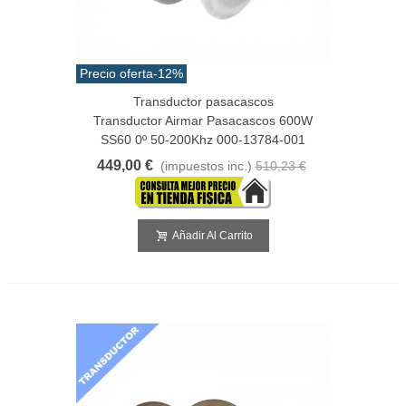
Precio oferta
-12%
Transductor pasacascos
Transductor Airmar Pasacascos 600W
SS60 0º 50-200Khz 000-13784-001
449,00 €
(impuestos inc.)
510,23 €
Añadir Al Carrito