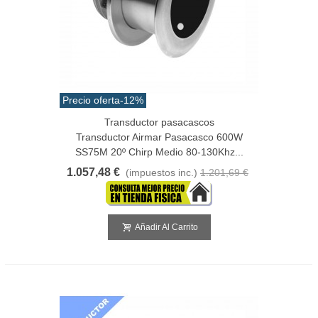
Precio oferta
-12%
Transductor pasacascos
Transductor Airmar Pasacasco 600W
SS75M 20º Chirp Medio 80-130Khz...
1.057,48 €
(impuestos inc.)
1.201,69 €
Añadir Al Carrito