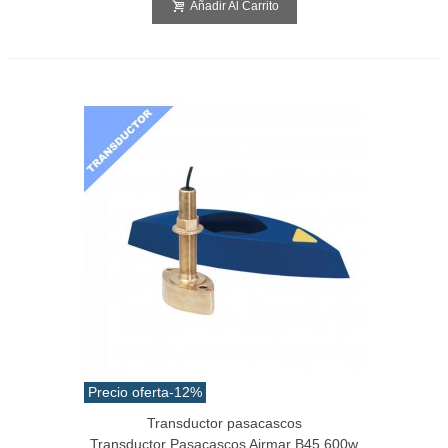
Añadir Al Carrito
Precio oferta
-12%
Transductor pasacascos
Transductor Pasacascos Airmar B45 600w