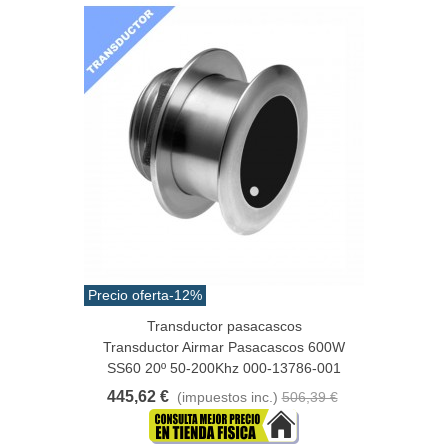
Precio oferta
-12%
Transductor pasacascos
Transductor Airmar Pasacascos 600W
SS60 20º 50-200Khz 000-13786-001
445,62 €
(impuestos inc.)
506,39 €