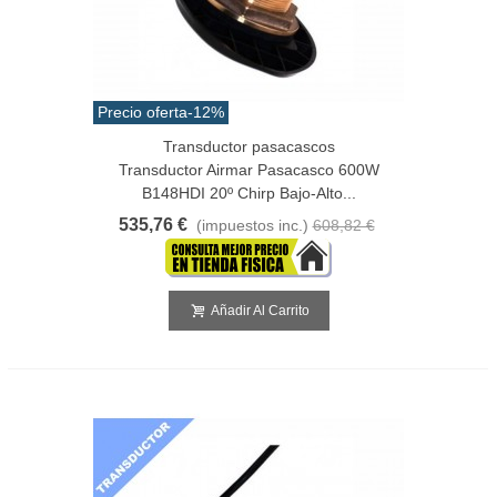
Precio oferta
-12%
Transductor pasacascos
Transductor Airmar Pasacasco 600W
B148HDI 20º Chirp Bajo-Alto...
535,76 €
(impuestos inc.)
608,82 €
Añadir Al Carrito