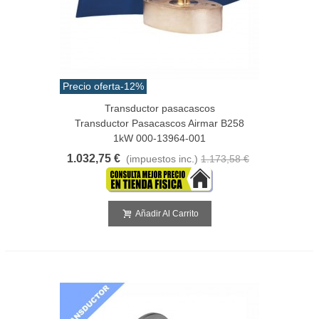
Precio oferta
-12%
Transductor pasacascos
Transductor Pasacascos Airmar B258
1kW 000-13964-001
1.032,75 €
(impuestos inc.)
1.173,58 €
Añadir Al Carrito