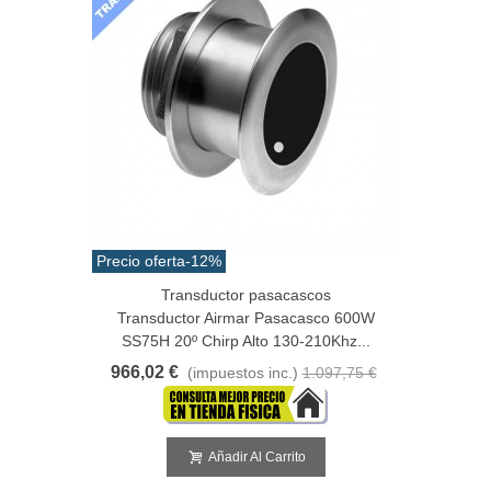
Precio oferta
-12%
Transductor pasacascos
Transductor Airmar Pasacasco 600W
SS75H 20º Chirp Alto 130-210Khz...
966,02 €
(impuestos inc.)
1.097,75 €
Añadir Al Carrito