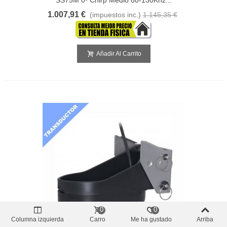
1.007,91 €
(impuestos inc.)
1.145,35 €
Añadir Al Carrito
0
0
Columna izquierda
Carro
Me ha gustado
Arriba