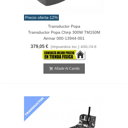
Precio oferta
-12%
Transductor Popa
Transductor Popa Chirp 300W TM150M
Airmar 000-13944-001
379,05 €
(impuestos inc.)
430,74 €
Añadir Al Carrito