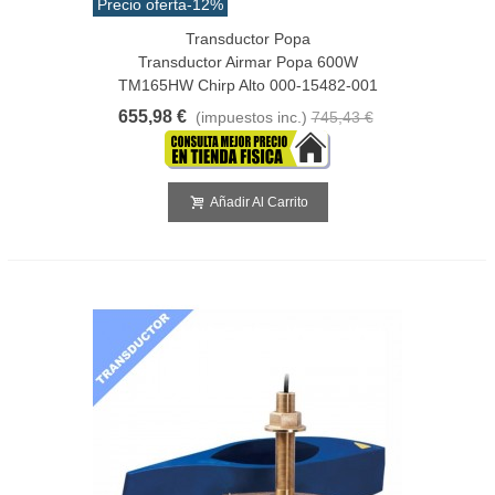
Precio oferta
-12%
Transductor Popa
Transductor Airmar Popa 600W
TM165HW Chirp Alto 000-15482-001
655,98 €
(impuestos inc.)
745,43 €
Añadir Al Carrito