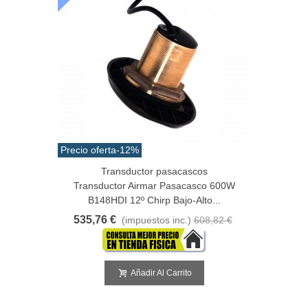
Precio oferta
-12%
Transductor pasacascos
Transductor Airmar Pasacasco 600W
B148HDI 12º Chirp Bajo-Alto...
535,76 €
(impuestos inc.)
608,82 €
Añadir Al Carrito