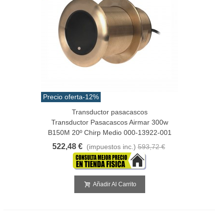
Precio oferta
-12%
Transductor pasacascos
Transductor Pasacascos Airmar 300w
B150M 20º Chirp Medio 000-13922-001
522,48 €
(impuestos inc.)
593,72 €
Añadir Al Carrito