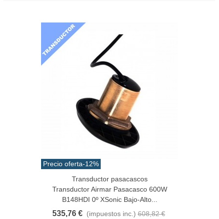
Precio oferta
-12%
Transductor pasacascos
Transductor Airmar Pasacasco 600W
B148HDI 0º XSonic Bajo-Alto...
535,76 €
(impuestos inc.)
608,82 €