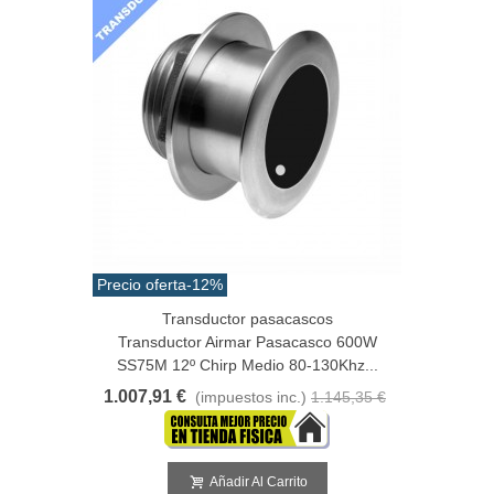
Precio oferta
-12%
Transductor pasacascos
Transductor Airmar Pasacasco 600W
SS75M 12º Chirp Medio 80-130Khz...
1.007,91 €
(impuestos inc.)
1.145,35 €
Añadir Al Carrito