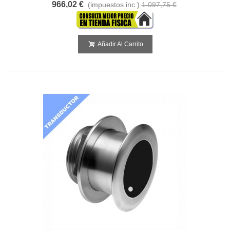
966,02 €
(impuestos inc.)
1.097,75 €
Añadir Al Carrito