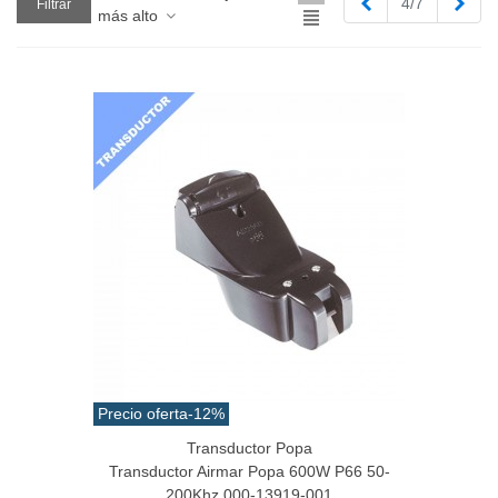
Anterior
Sigu
4/7
Filtrar
más alto
Precio oferta
-12%
Transductor Popa
Transductor Airmar Popa 600W P66 50-
200Khz 000-13919-001