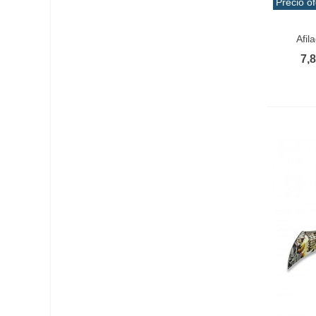
Precio of
Añadir 
Afil
7,