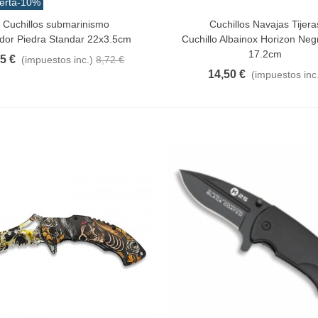
erta
-10%
Cuchillos submarinismo
Cuchillos Navajas Tijera
Al Carrito
Añadir Al Carrito
ador Piedra Standar 22x3.5cm
Cuchillo Albainox Horizon Neg
17.2cm
85 €
(impuestos inc.)
8,72 €
14,50 €
(impuestos inc