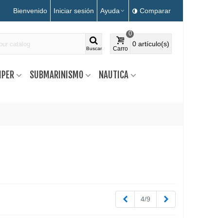
Bienvenido
Iniciar sesión
Ayuda
Comparar
0
0
artículo(s)
Carro
Buscar
MPER
SUBMARINISMO
NAUTICA
Anterior
Siguiente
4/9