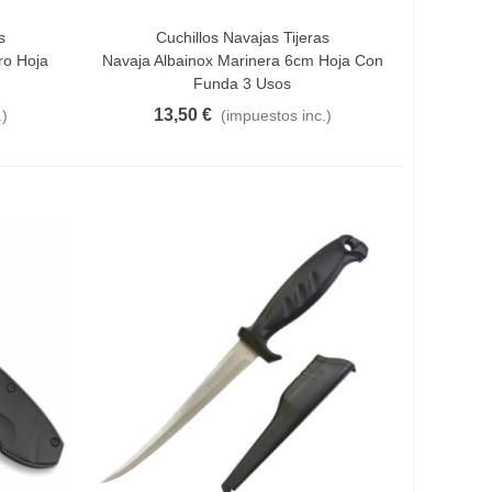
s
Cuchillos Navajas Tijeras
Añadir Al Carrito
ro Hoja
Navaja Albainox Marinera 6cm Hoja Con
Funda 3 Usos
13,50 €
.)
(impuestos inc.)