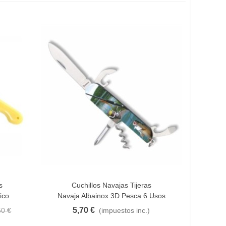
s
Cuchillos Navajas Tijeras
Añadir Al Carrito
ico
Navaja Albainox 3D Pesca 6 Usos
5,70 €
50 €
(impuestos inc.)