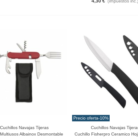
4,30 €
(impuestos inc.
Precio oferta
-10%
Cuchillos Navajas Tijeras
Cuchillos Navajas Tijera
Al Carrito
Añadir Al Carrito
 Multiusos Albainox Desmontable
Cuchillo Fisherpro Ceramico Ho