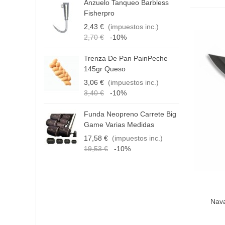
Anzuelo Tanqueo Barbless
D
Fisherpro
3
2,43 €
(impuestos inc.)
1
2,70 €
-10%
1
Trenza De Pan PainPeche
H
145gr Queso
R
3,06 €
(impuestos inc.)
4
3,40 €
-10%
Funda Neopreno Carrete Big
C
Game Varias Medidas
T
17,58 €
(impuestos inc.)
1
19,53 €
-10%
Añadir 
Nava