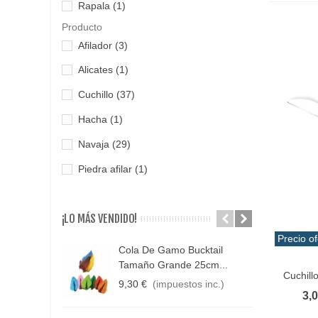
Rapala
(1)
Producto
Afilador
(3)
Alicates
(1)
Cuchillo
(37)
Hacha
(1)
Navaja
(29)
Piedra afilar
(1)
¡LO MÁS VENDIDO!
Precio of
Cola De Gamo Bucktail
C
Añadir 
Tamaño Grande 25cm...
C
Cuchill
9,30 €
(impuestos inc.)
1
3,
1