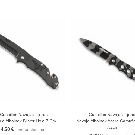
aiwa D Minnow 152mm
1.5gramos Colores Varios
1,25 €
(impuestos inc.)
2,50 €
-10%
ilo Guterman Torzal Seda
eal 10m Colores Varios
,17 €
(impuestos inc.)
ola De Gamo Bucktail
amaño Extragande 30cm...
3,42 €
(impuestos inc.)
Cuchillos Navajas Tijeras
Cuchillos Navajas Tijera
Al Carrito
Añadir Al Carrito
ja Albainox Blister Hoja 7 Cm
Navaja Albainox Acero Camufla
7.2cm
4,50 €
(impuestos inc.)