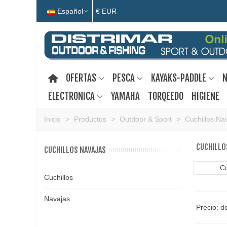
Español
€ EUR
OFERTAS
PESCA
KAYAKS-PADDLE
N
ELECTRONICA
YAMAHA
TORQEEDO
HIGIENE
Inicio
>
Productos
>
Outdoor & Sport
>
Cuchillos Na
CUCHILLO
CUCHILLOS NAVAJAS
Cu
Cuchillos
Navajas
Precio: d