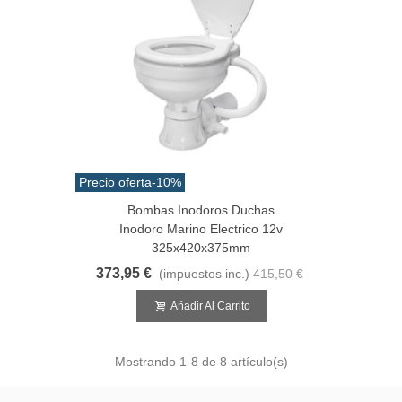
Precio oferta
-10%
Bombas Inodoros Duchas
Inodoro Marino Electrico 12v
325x420x375mm
373,95 €
(impuestos inc.)
415,50 €
Añadir Al Carrito
Mostrando
1
-8 de 8 artículo(s)