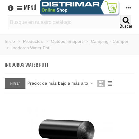
MENÚ
Buscar
Inicio
>
Productos
>
Outdoor & Sport
>
Camping - Camper
>
Inodoros Water Poti
INODOROS WATER POTI
Precio: de más bajo a más alto
Filtrar