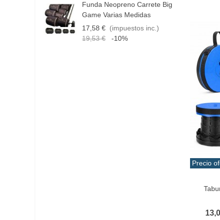
Funda Neopreno Carrete Big
C
Tapete
(1)
Game Varias Medidas
T
Toalla
(1)
17,58 €
(impuestos inc.)
1
19,53 €
-10%
Precio of
Vist
Tabur
13,