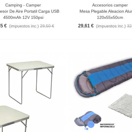
Camping - Camper
Accesorios camper
a Rápida
Añadir Al Carrito
sor De Aire Portatil Carga USB
Mesa Plegable Aleacion Alu
4500mAh 12V 150psi
120x55x50cm
55 €
29,61 €
(impuestos inc.)
29,50 €
(impuestos inc.)
32