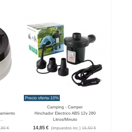
Precio oferta
-10%
Camping - Camper
Añadir Al Carrito
damiento
Hinchador Electrico ABS 12v 280
..
Litros/minuto
14,85 €
,90 €
(impuestos inc.)
16,50 €