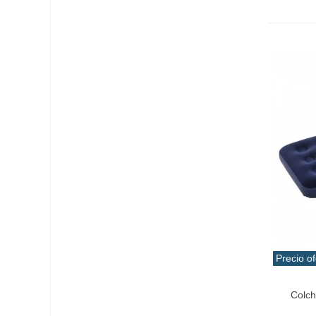
Precio of
Añadir 
Colch