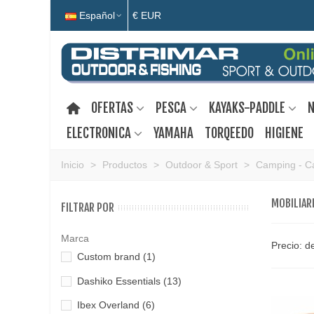
Español
€ EUR
OFERTAS
PESCA
KAYAKS-PADDLE
N
ELECTRONICA
YAMAHA
TORQEEDO
HIGIENE
Inicio
>
Productos
>
Outdoor & Sport
>
Camping - 
MOBILIAR
FILTRAR POR
Marca
Precio: d
Custom brand
(1)
Dashiko Essentials
(13)
Ibex Overland
(6)