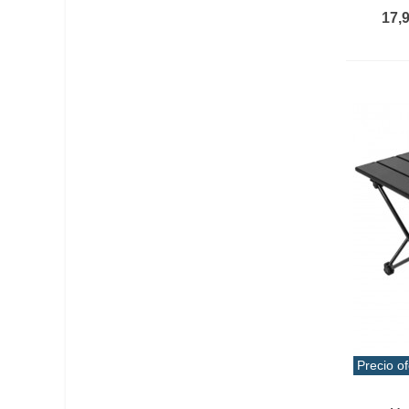
17,
Precio of
Añadir 