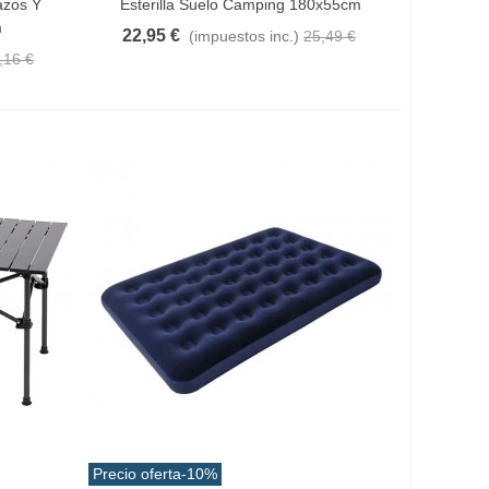
azos Y
Esterilla Suelo Camping 180x55cm
m
22,95 €
(impuestos inc.)
25,49 €
,16 €
Precio oferta
-10%