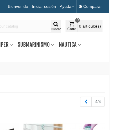
Bienvenido
Iniciar sesión
Ayuda
Comparar
0
0
artículo(s)
Carro
Buscar
MPER
SUBMARINISMO
NAUTICA
Anterior
4/4