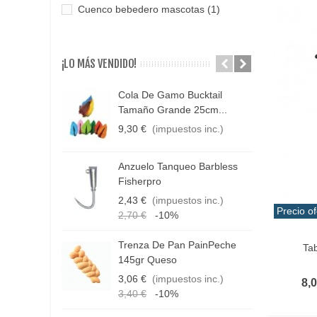
Cuenco bebedero mascotas
(1)
Esterilla
(1)
Fregadero
(1)
¡LO MÁS VENDIDO!
Garrafa
(1)
Cola De Gamo Bucktail
C
Hinchador
(3)
Tamaño Grande 25cm...
C
9,30 €
(impuestos inc.)
1
Inhalador
(1)
1
Lona suelo camping
(2)
Anzuelo Tanqueo Barbless
D
Fisherpro
Mesa
(3)
3
2,43 €
(impuestos inc.)
Mueble plegable
(1)
1
Precio of
2,70 €
-10%
1
Organizador maletero
(1)
Añadir 
Trenza De Pan PainPeche
Tab
H
Saco de dormir
(1)
145gr Queso
R
3,06 €
(impuestos inc.)
Silla
(3)
8,
4
3,40 €
-10%
Taburete
(2)