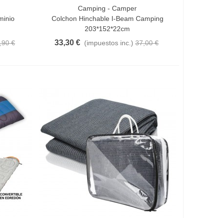
Camping - Camper
Añadir Al Carrito
minio
Colchon Hinchable I-Beam Camping
203*152*22cm
33,30 €
,90 €
(impuestos inc.)
37,00 €