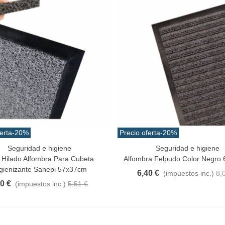
erta
-20%
Precio oferta
-20%
Seguridad e higiene
Seguridad e higiene
Al Carrito
Añadir Al Carrito
Hilado Alfombra Para Cubeta
Alfombra Felpudo Color Negro
gienizante Sanepi 57x37cm
6,40 €
(impuestos inc.)
8,
40 €
(impuestos inc.)
5,51 €