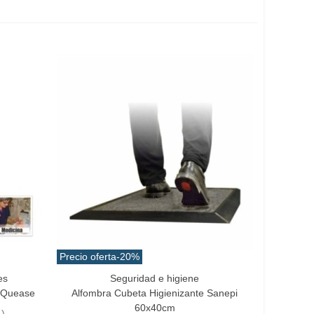
Precio oferta
-20%
es
Seguridad e higiene
Añadir Al Carrito
o Quease
Alfombra Cubeta Higienizante Sanepi
60x40cm
.)