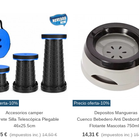
ola De Gamo Bucktail
amaño Extragande 30cm...
3,42 €
(impuestos inc.)
erta
-10%
Precio oferta
-10%
Accesorios camper
Depositos Mangueras
a Rápida
Añadir Al Carrito
ete Silla Telescópica Plegable
Cuenco Bebedero Anti Desbor
46x25.5cm
Flotante Mascotas 750ml.
05 €
14,31 €
(impuestos inc.)
14,50 €
(impuestos inc.)
15