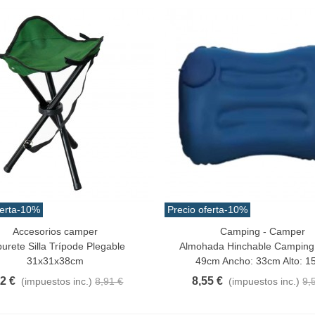
angrejo Juyona Natural
ocido Pack 30pcs Aprox.
0,32 €
(impuestos inc.)
1,47 €
-10%
aiwa D Minnow 152mm
1.5gramos Colores Varios
1,25 €
(impuestos inc.)
erta
-10%
Precio oferta
-10%
2,50 €
-10%
Accesorios camper
Camping - Camper
Al Carrito
Añadir Al Carrito
urete Silla Trípode Plegable
Almohada Hinchable Camping
ilo Guterman Torzal Seda
31x31x38cm
49cm Ancho: 33cm Alto: 
eal 10m Colores Varios
02 €
8,55 €
(impuestos inc.)
8,91 €
(impuestos inc.)
9,
,17 €
(impuestos inc.)