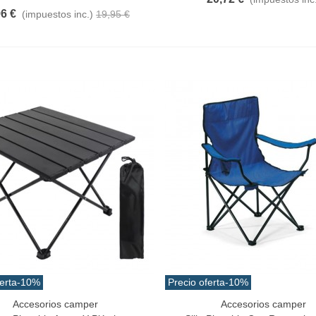
96 €
(impuestos inc.)
19,95 €
erta
-10%
Precio oferta
-10%
Accesorios camper
Accesorios camper
Al Carrito
Añadir Al Carrito