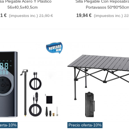
a Plegable Acero Y Plástico
Silla Plegable Con Reposabr
56x40,5x40,5cm
Portavasos 50*80*50c
71 €
19,94 €
(impuestos inc.)
21,90 €
(impuestos inc.)
22
erta
-10%
Precio oferta
-10%