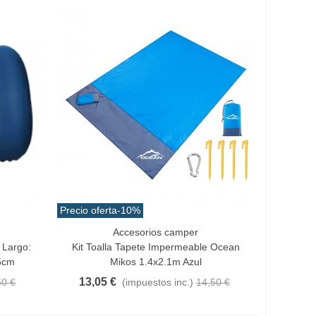
Precio oferta
-10%
Accesorios camper
Añadir Al Carrito
 Largo:
Kit Toalla Tapete Impermeable Ocean
15cm
Mikos 1.4x2.1m Azul
13,05 €
50 €
(impuestos inc.)
14,50 €