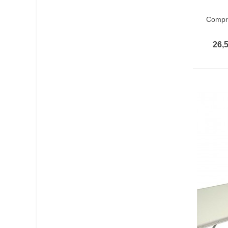
Vist
Compre
26,