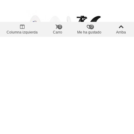
0
0
Columna izquierda
Carro
Me ha gustado
Arriba
Precio oferta
-10%
Paddlesurf
Ocean Paddlesurf Hinchable Ocean KR
11 Kit Completo
249,30 €
(impuestos inc.)
277,01 €