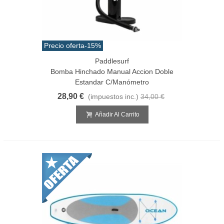
Precio oferta
-15%
Paddlesurf
Bomba Hinchado Manual Accion Doble
Estandar C/manómetro
28,90 €
(impuestos inc.)
34,00 €
Añadir Al Carrito