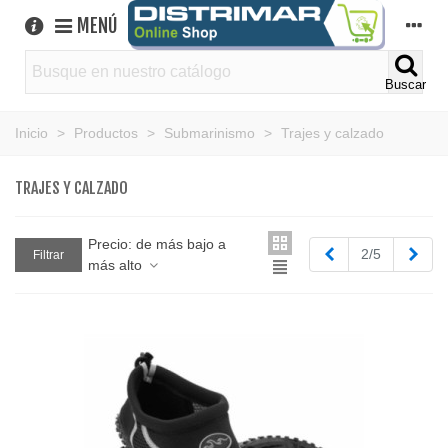
MENÚ
Buscar
Inicio
>
Productos
>
Submarinismo
>
Trajes y calzado
TRAJES Y CALZADO
Precio: de más bajo a
Anterior
Sigu
2/5
Filtrar
más alto