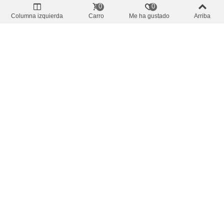
0
0
Columna izquierda
Carro
Me ha gustado
Arriba
Precio oferta
-10%
Cuchillos Navajas Tijeras
Cuchillo Fisherpro Bait Hoja 10.0cm
5,27 €
(impuestos inc.)
5,86 €