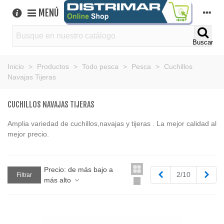
MENÚ
Buscar
Inicio
>
Productos
>
Todo pesca
>
Pesca
>
Cuchillos
Navajas Tijeras
CUCHILLOS NAVAJAS TIJERAS
Amplia variedad de cuchillos,navajas y tijeras . La mejor calidad al
mejor precio.
Precio: de más bajo a
Anterior
Sigu
2/10
Filtrar
más alto