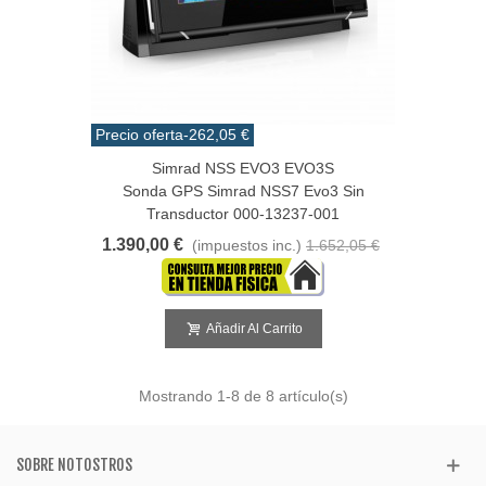
Precio oferta
-262,05 €
Simrad NSS EVO3 EVO3S
Sonda GPS Simrad NSS7 Evo3 Sin
Transductor 000-13237-001
1.390,00 €
(impuestos inc.)
1.652,05 €
Añadir Al Carrito
Mostrando
1
-8 de 8 artículo(s)
SOBRE NOTOSTROS