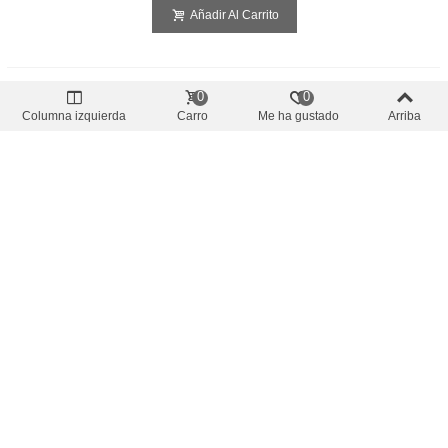
Añadir Al Carrito
0
0
Columna izquierda
Carro
Me ha gustado
Arriba
SALE
Precio oferta
-10%
Modulos y Cables