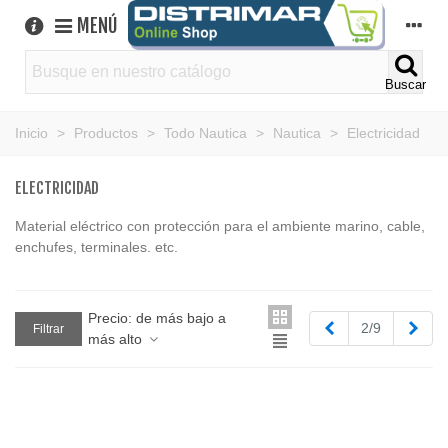
MENÚ
Buscar
Inicio
>
Productos
>
Todo Nautica
>
Nautica
>
Electricidad
ELECTRICIDAD
Material eléctrico con protección para el ambiente marino, cable,
enchufes, terminales. etc.
Precio: de más bajo a
Anterior
Sigu
2/9
Filtrar
más alto