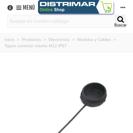
MENÚ
Buscar
Inicio
>
Productos
>
Electronica
>
Modulos y Cables
>
Tapon conector macho M12 IP67