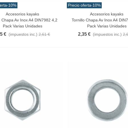
erta
-10%
Precio oferta
-10%
Accesorios kayaks
Accesorios kayaks
a Rápida
Vista Rápida
lo Chapa Av Inox A4 DIN7982 4,2
Tornillo Chapa Av Inox A4 DIN
Pack Varias Unidades
Pack Varias Unidades
35 €
2,35 €
(impuestos inc.)
2,61 €
(impuestos inc.)
2,