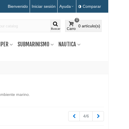
Bienvenido
Iniciar sesión
Ayuda
Comparar
0
0
artículo(s)
Carro
Buscar
MPER
SUBMARINISMO
NAUTICA
 ambiente marino.
Anterior
Siguiente
4/6