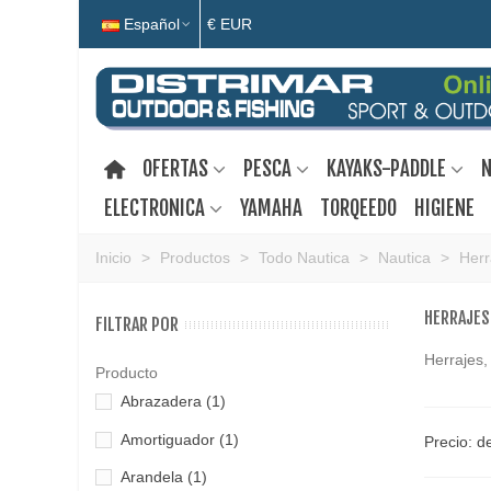
Español
€ EUR
OFERTAS
PESCA
KAYAKS-PADDLE
N
ELECTRONICA
YAMAHA
TORQEEDO
HIGIENE
Inicio
>
Productos
>
Todo Nautica
>
Nautica
>
Herr
HERRAJES
FILTRAR POR
Herrajes,
Producto
Abrazadera
(1)
Amortiguador
(1)
Precio: d
Arandela
(1)