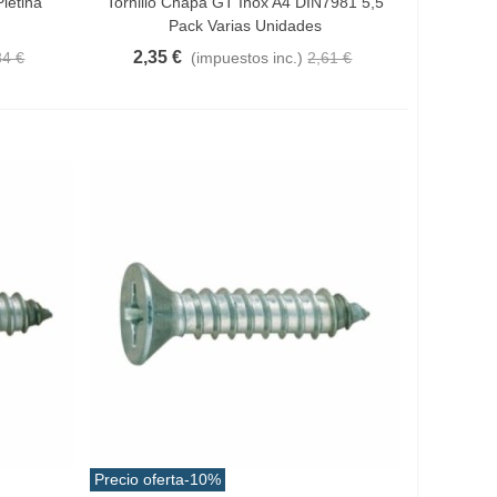
letina
Tornillo Chapa GT Inox A4 DIN7981 5,5
Pack Varias Unidades
2,35 €
84 €
(impuestos inc.)
2,61 €
Precio oferta
-10%