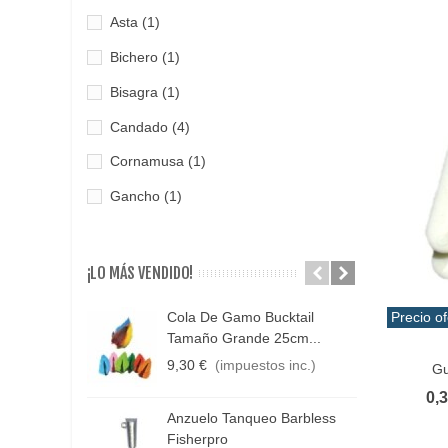
Asta
(1)
Bichero
(1)
Bisagra
(1)
Candado
(4)
Cornamusa
(1)
Gancho
(1)
Grillete
(4)
Guardacabo
(1)
¡LO MÁS VENDIDO!
Guia
(1)
Cola De Gamo Bucktail
Precio of
C
Mosqueton
(2)
Tamaño Grande 25cm...
C
Vist
9,30 €
(impuestos inc.)
1
Gu
Muelle
(1)
1
0,
Ovalillo
(2)
Anzuelo Tanqueo Barbless
D
Fisherpro
Pasacabo
(2)