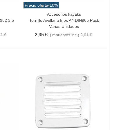
Precio oferta
-10%
Accesorios kayaks
Vista Rápida
7982 3,5
Tornillo Avellana Inox A4 DIN965 Pack
Varias Unidades
2,35 €
61 €
(impuestos inc.)
2,61 €