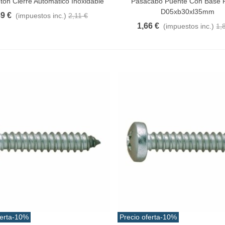
on Cierre Automatico Inoxidable
Pasacabo Puente Con Base P
D05xb30xl35mm
89 €
(impuestos inc.)
2,11 €
1,66 €
(impuestos inc.)
1,
erta
-10%
Precio oferta
-10%