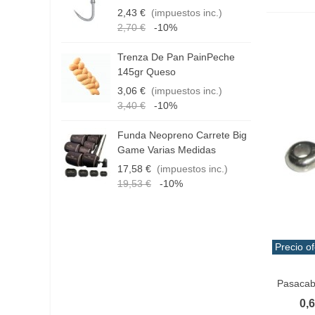
3
2,43 €
(impuestos inc.)
Pestillo
(1)
1
2,70 €
-10%
1
Pinza
(1)
Trenza De Pan PainPeche
H
Polea
(1)
145gr Queso
R
3,06 €
(impuestos inc.)
Rejilla
(6)
4
3,40 €
-10%
Soporte
(1)
Funda Neopreno Carrete Big
C
Tapon
(1)
Game Varias Medidas
T
Tensor
(1)
17,58 €
(impuestos inc.)
1
19,53 €
-10%
Tornillo
(7)
Tuerca
(1)
Precio of
Vist
Pasacabo
0,