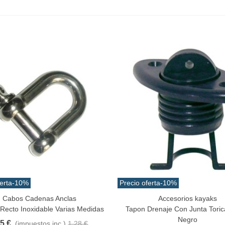
erta
-10%
Precio oferta
-10%
Cabos Cadenas Anclas
Accesorios kayaks
a Rápida
Añadir Al Carrito
e Recto Inoxidable Varias Medidas
Tapon Drenaje Con Junta Tori
Negro
15 €
(impuestos inc.)
1,28 €