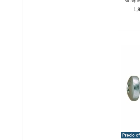
Mosquet
1,
Precio of