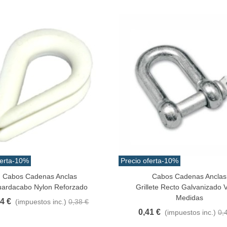
erta
angrejo Juyona Natural
-10%
Precio oferta
-10%
ocido Pack 30pcs Aprox.
Cabos Cadenas Anclas
Cabos Cadenas Anclas
a Rápida
Vista Rápida
0,32 €
(impuestos inc.)
ardacabo Nylon Reforzado
Grillete Recto Galvanizado V
1,47 €
-10%
Medidas
34 €
(impuestos inc.)
0,38 €
0,41 €
(impuestos inc.)
0,
aiwa D Minnow 152mm