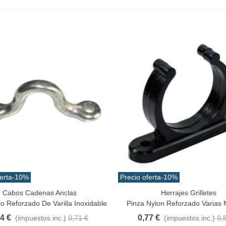
1.5gramos Colores Varios
1,25 €
(impuestos inc.)
2,50 €
-10%
ilo Guterman Torzal Seda
eal 10m Colores Varios
,17 €
(impuestos inc.)
ola De Gamo Bucktail
amaño Extragande 30cm...
3,42 €
(impuestos inc.)
erta
-10%
Precio oferta
-10%
Cabos Cadenas Anclas
Herrajes Grilletes
a Rápida
Vista Rápida
 Reforzado De Varilla Inoxidable
Pinza Nylon Reforzado Varias
64 €
0,77 €
(impuestos inc.)
0,71 €
(impuestos inc.)
0,