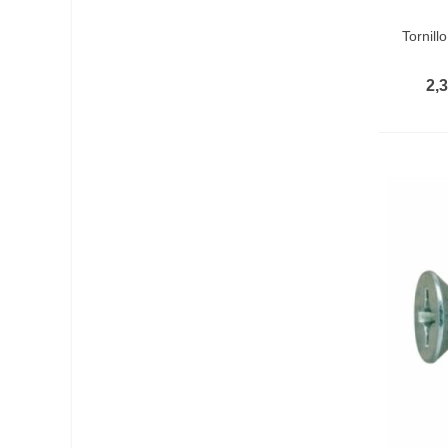
Vist
Tornil
2,