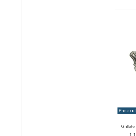
Precio of
Vist
Grillet
1,