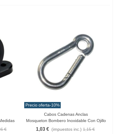
Precio oferta
-10%
Cabos Cadenas Anclas
Vista Rápida
 Medidas
Mosqueton Bombero Inoxidable Con Ojillo
1,03 €
86 €
(impuestos inc.)
1,15 €