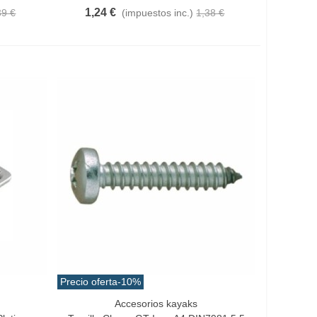
1,24 €
39 €
(impuestos inc.)
1,38 €
Precio oferta
-10%
Accesorios kayaks
Vista Rápida