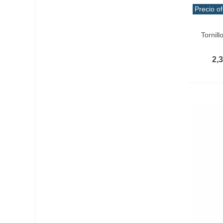
Precio of
Vist
Tornil
2,