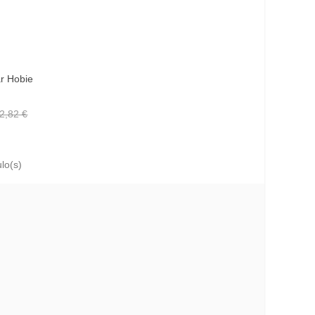
r Hobie
2,82 €
lo(s)