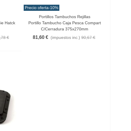
Precio oferta
-10%
Portillos Tambuchos Rejillas
Añadir Al Carrito
ie Hatck
Portillo Tambucho Caja Pesca Compart
C/cerradura 375x270mm
81,60 €
,78 €
(impuestos inc.)
90,67 €