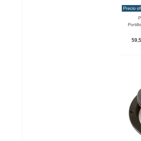
Precio of
P
Añadir 
Portil
59,