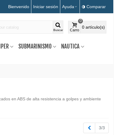
Bienvenido
Iniciar sesión
Ayuda
Comparar
0
0
artículo(s)
Carro
Buscar
MPER
SUBMARINISMO
NAUTICA
cados en ABS de alta resistencia a golpes y ambiente
Anterior
3/3