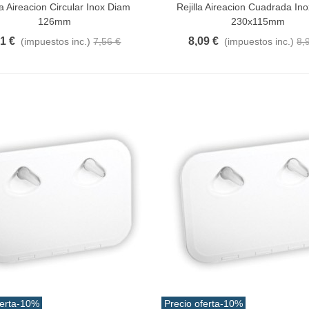
la Aireacion Circular Inox Diam
Rejilla Aireacion Cuadrada In
126mm
230x115mm
81 €
8,09 €
(impuestos inc.)
7,56 €
(impuestos inc.)
8,
erta
-10%
Precio oferta
-10%