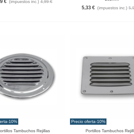
49 €
(impuestos inc.)
4,99 €
5,33 €
(impuestos inc.)
5,
erta
-10%
Precio oferta
-10%
ortillos Tambuchos Rejillas
Portillos Tambuchos Rejil
Al Carrito
Añadir Al Carrito