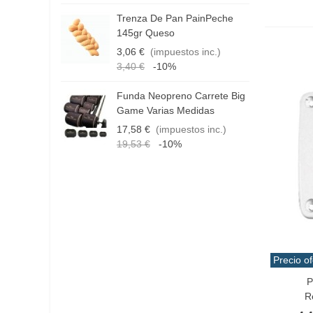
Trenza De Pan PainPeche
H
145gr Queso
R
3,06 €
(impuestos inc.)
4
3,40 €
-10%
Funda Neopreno Carrete Big
C
Game Varias Medidas
T
17,58 €
(impuestos inc.)
1
19,53 €
-10%
Precio of
P
Añadir 
R