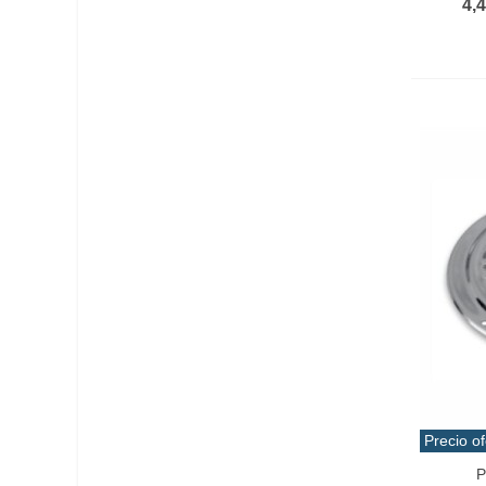
4,
Precio of
P
Añadir 