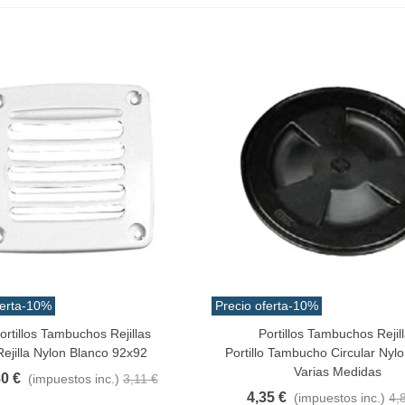
angrejo Juyona Natural
ocido Pack 30pcs Aprox.
0,32 €
(impuestos inc.)
1,47 €
-10%
erta
-10%
Precio oferta
-10%
ortillos Tambuchos Rejillas
Portillos Tambuchos Rejil
Al Carrito
Vista Rápida
aiwa D Minnow 152mm
Rejilla Nylon Blanco 92x92
Portillo Tambucho Circular Nyl
1.5gramos Colores Varios
Varias Medidas
80 €
(impuestos inc.)
3,11 €
1,25 €
(impuestos inc.)
4,35 €
(impuestos inc.)
4,
2,50 €
-10%