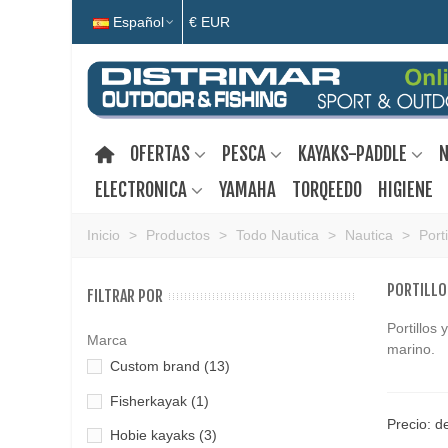
Español
€ EUR
OFERTAS
PESCA
KAYAKS-PADDLE
N
ELECTRONICA
YAMAHA
TORQEEDO
HIGIENE
Inicio
>
Productos
>
Todo Nautica
>
Nautica
>
Port
PORTILLO
FILTRAR POR
Portillos
Marca
marino.
Custom brand
(13)
Fisherkayak
(1)
Precio: d
Hobie kayaks
(3)