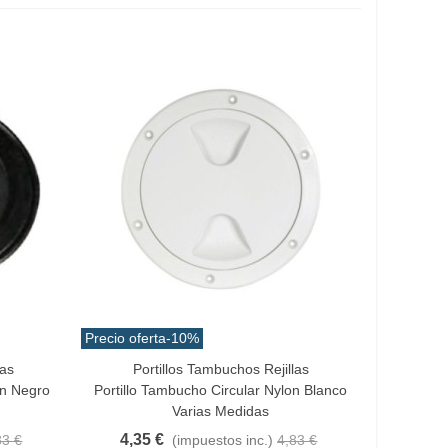
Precio oferta
-10%
las
Portillos Tambuchos Rejillas
Vista Rápida
on Negro
Portillo Tambucho Circular Nylon Blanco
Varias Medidas
4,35 €
83 €
(impuestos inc.)
4,83 €