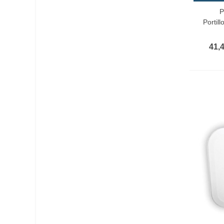
P
Añadir 
Portil
41,