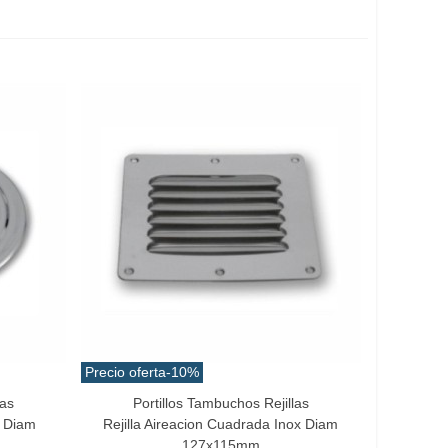
Precio oferta
-10%
las
Portillos Tambuchos Rejillas
Añadir Al Carrito
x Diam
Rejilla Aireacion Cuadrada Inox Diam
127x115mm