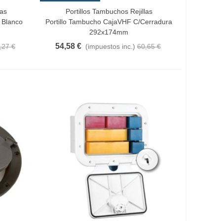
las
Portillos Tambuchos Rejillas
Añadir Al Carrito
 Blanco
Portillo Tambucho CajaVHF C/cerradura
292x174mm
54,58 €
,27 €
(impuestos inc.)
60,65 €