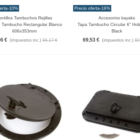
erta
-10%
Precio oferta
-16%
ortillos Tambuchos Rejillas
Accesorios kayaks
Al Carrito
Añadir Al Carrito
lo Tambucho Rectangular Blanco
Tapa Tambucho Circular 6" Hob
606x353mm
Black
56 €
69,53 €
(impuestos inc.)
66,17 €
(impuestos inc.)
82