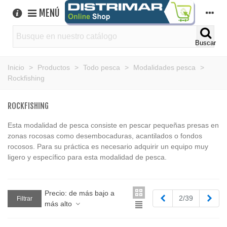
MENÚ
Buscar
Inicio
>
Productos
>
Todo pesca
>
Modalidades pesca
>
Rockfishing
ROCKFISHING
Esta modalidad de pesca consiste en pescar pequeñas presas en
zonas rocosas como desembocaduras, acantilados o fondos
rocosos. Para su práctica es necesario adquirir un equipo muy
ligero y específico para esta modalidad de pesca.
Precio: de más bajo a
Anterior
Sigu
2/39
Filtrar
más alto