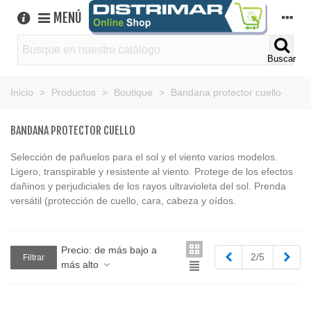
MENÚ
Buscar
Inicio
>
Productos
>
Boutique
>
Bandana protector cuello
BANDANA PROTECTOR CUELLO
Selección de pañuelos para el sol y el viento varios modelos.
Ligero, transpirable y resistente al viento. Protege de los efectos
dañinos y perjudiciales de los rayos ultravioleta del sol. Prenda
versátil (protección de cuello, cara, cabeza y oídos.
Precio: de más bajo a
Anterior
Sigu
2/5
Filtrar
más alto