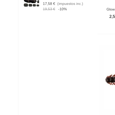
17,58 €
(impuestos inc.)
1
Vist
19,53 €
-10%
Glow
2,