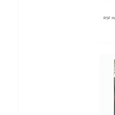
Vist
RSF Ha