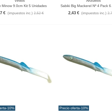
Vinilos
Anzuelos
a Rápida
Añadir Al Carrito
 Minow 9.0cm Kit 5 Unidades
Sabiki Big Mackerel Nº 4 Pack 6
27 €
2,43 €
(impuestos inc.)
2,52 €
(impuestos inc.)
2,
angrejo Juyona Natural
ocido Pack 30pcs Aprox.
0,32 €
(impuestos inc.)
1,47 €
-10%
aiwa D Minnow 152mm
1.5gramos Colores Varios
1,25 €
(impuestos inc.)
2,50 €
-10%
ilo Guterman Torzal Seda
eal 10m Colores Varios
,17 €
(impuestos inc.)
ola De Gamo Bucktail
erta
-10%
Precio oferta
-10%
amaño Extragande 30cm...