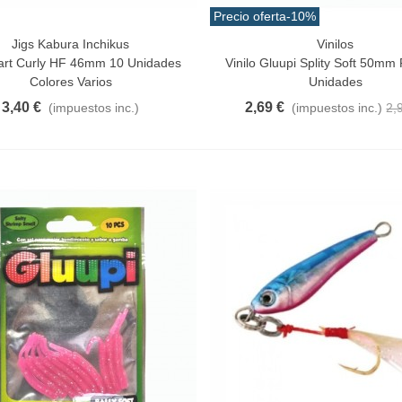
Precio oferta
-10%
Jigs Kabura Inchikus
Vinilos
a Rápida
Vista Rápida
rt Curly HF 46mm 10 Unidades
Vinilo Gluupi Splity Soft 50mm
Colores Varios
Unidades
3,40 €
2,69 €
(impuestos inc.)
(impuestos inc.)
2,