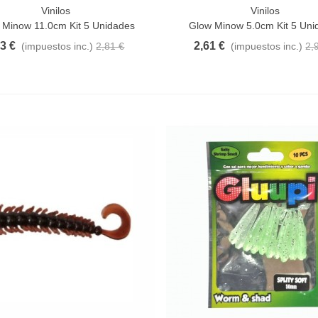
3,42 €
(impuestos inc.)
Vinilos
Vinilos
a Rápida
Vista Rápida
 Minow 11.0cm Kit 5 Unidades
Glow Minow 5.0cm Kit 5 Uni
53 €
2,61 €
(impuestos inc.)
2,81 €
(impuestos inc.)
2,