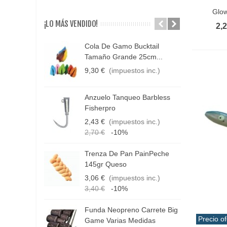
Vist
Glow
Vinilo
(234)
¡LO MÁS VENDIDO!
2,
Cola De Gamo Bucktail
C
Tamaño Grande 25cm...
C
9,30 €
(impuestos inc.)
1
1
Anzuelo Tanqueo Barbless
D
Fisherpro
3
2,43 €
(impuestos inc.)
1
2,70 €
-10%
1
Trenza De Pan PainPeche
H
145gr Queso
R
3,06 €
(impuestos inc.)
4
3,40 €
-10%
Funda Neopreno Carrete Big
C
Precio of
Game Varias Medidas
T