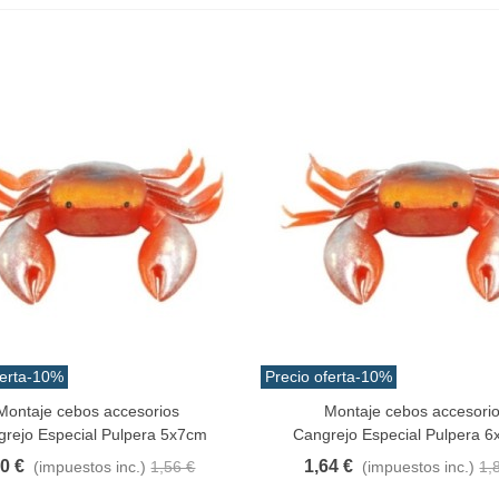
erta
-10%
Precio oferta
-10%
Montaje cebos accesorios
Montaje cebos accesori
Al Carrito
Añadir Al Carrito
rejo Especial Pulpera 5x7cm
Cangrejo Especial Pulpera 
40 €
1,64 €
(impuestos inc.)
1,56 €
(impuestos inc.)
1,