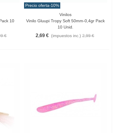
Precio oferta
-10%
Vinilos
Vista Rápida
 Pack 10
Vinilo Gluupi Tropy Soft 50mm-0,4gr Pack
10 Unid.
2,69 €
99 €
(impuestos inc.)
2,99 €