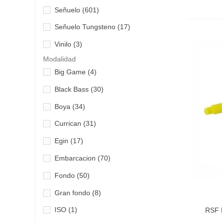
Señuelo
(601)
Gluupi
(24)
Señuelo Tungsteno
(17)
Gomoku
(11)
Vinilo
(3)
Grauvell
(3)
Modalidad
GT Bio
(16)
Big Game
(4)
Haewon
(10)
Black Bass
(30)
Hart
(110)
Boya
(34)
Iridium
(2)
Currican
(31)
Jackson Japan Lures
(5)
Egin
(17)
Jumprize
(2)
Embarcacion
(70)
Ketzho
(26)
Fondo
(50)
Lineaeffe
(10)
Gran fondo
(8)
Vist
Longasbaits
(13)
ISO
(1)
RSF 
Lurenzo
(3)