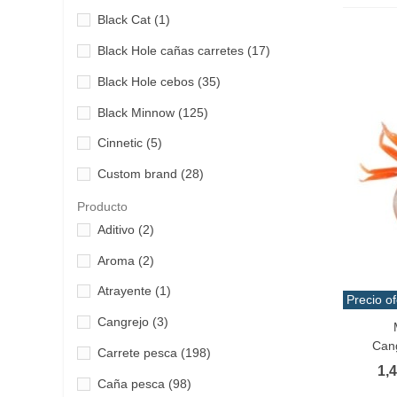
Black Cat
(1)
Black Hole cañas carretes
(17)
Black Hole cebos
(35)
Black Minnow
(125)
Cinnetic
(5)
Custom brand
(28)
Daiwa
(66)
Producto
Aditivo
(2)
Dashiko
(31)
Aroma
(2)
Duel Yo Zuri
(11)
Atrayente
(1)
Duo
(27)
Precio of
Cangrejo
(3)
Añadir 
Finnor
(4)
Cang
Carrete pesca
(198)
Fisherpro
(13)
1,
Caña pesca
(98)
Gary Yamamoto
(14)