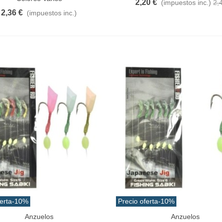
2,20 €
(impuestos inc.)
2,
2,36 €
(impuestos inc.)
erta
-10%
Precio oferta
-10%
Anzuelos
Anzuelos
Al Carrito
Añadir Al Carrito