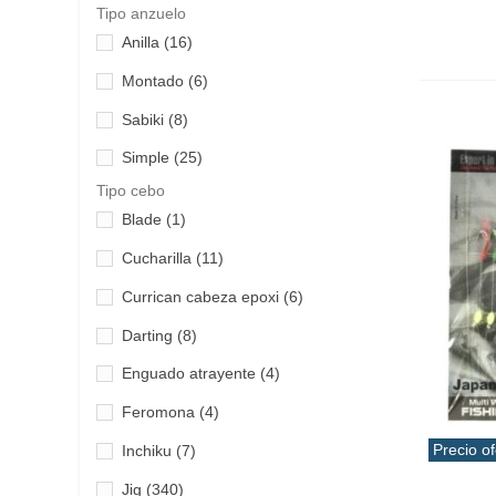
Jigging
(273)
Tipo anzuelo
Magbite
(1)
Anilla
(16)
Kayak
(1)
Major Craft
(27)
Montado
(6)
Light jigging
(343)
Maria
(3)
Sabiki
(8)
Micro Jigging
(31)
Megajig
(1)
Simple
(25)
Montaje Jigs y cebos
(7)
Noeby
(2)
Tipo cebo
Multifuncional
(35)
Blade
(1)
Nomad Design
(16)
Orilla
(90)
Cucharilla
(11)
Okuma
(8)
Popping
(63)
Currican cabeza epoxi
(6)
Owner
(2)
Pulpera
(2)
Darting
(8)
Penn
(24)
Rock Fishing
(289)
Enguado atrayente
(4)
Quantum
(15)
Slow Jigging
(51)
Feromona
(4)
Ragot
(1)
Spinning
(818)
Precio of
Inchiku
(7)
Rapala
(21)
Surfcasting
(1)
Añadir 
Jig
(340)