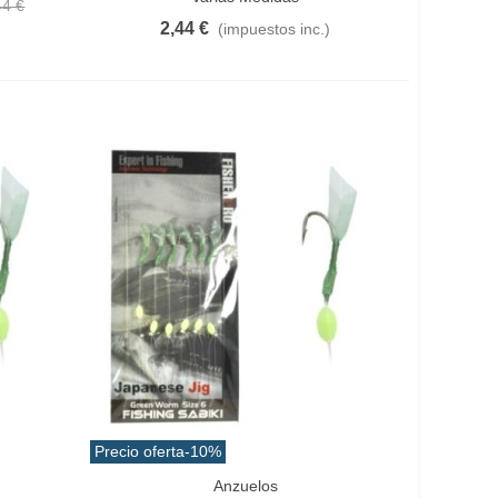
44 €
2,44 €
(impuestos inc.)
Precio oferta
-10%
Anzuelos
Añadir Al Carrito