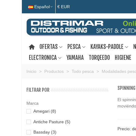
Español
€ EUR
OFERTAS
PESCA
KAYAKS-PADDLE
N
ELECTRONICA
YAMAHA
TORQEEDO
HIGIENE
Inicio
>
Productos
>
Todo pesca
>
Modalidades pes
SPINNING
FILTRAR POR
El spinni
Marca
moviéndol
Amegari
(8)
Antiche Pasture
(5)
Precio: d
Bassday
(3)