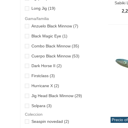
Savage Gear
(11)
Sabiki 
Tai Rubber-Rubber Jigging
(13)
Long Jig
(19)
Sea Falcon
(6)
2,
Tuna
(6)
Microjig
(26)
Gama/familia
Seaspin
(22)
Volanti
(71)
Anzuelo Black Minnow
(7)
Paseante Pencil
(65)
Shimano
(72)
Black Magic Eye
(1)
Pez artificial Minnow
(123)
Takajima
(21)
Combo Black Minnow
(35)
Popper Plug
(24)
Tica
(1)
Cuerpo Black Minnow
(53)
Pulpera
(2)
Whiplash factory
(1)
Dark Horse II
(2)
Pulpito
(12)
Yamashita
(1)
Firstclass
(3)
Ranger
(3)
Yokozuna
(23)
Hurricane X
(2)
Sabiki
(9)
Zebco
(2)
Jig Head Black Minnow
(29)
Short Jig
(18)
Zetz
(13)
Solpara
(3)
Slow Jig
(79)
Coleccion
Squid
(5)
Precio of
Seaspin novedad
(2)
Vibra
(16)