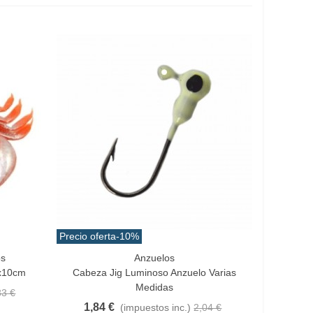
Precio oferta
-10%
os
Anzuelos
Vista Rápida
6x10cm
Cabeza Jig Luminoso Anzuelo Varias
Medidas
83 €
1,84 €
(impuestos inc.)
2,04 €