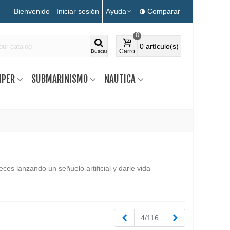
Bienvenido
Iniciar sesión
Ayuda
Comparar
0
0
artículo(s)
Carro
Buscar
MPER
SUBMARINISMO
NAUTICA
ces lanzando un señuelo artificial y darle vida
Anterior
Siguiente
4/116