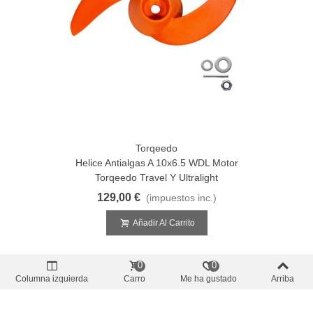
Torqeedo
Helice Antialgas A 10x6.5 WDL Motor
Torqeedo Travel Y Ultralight
129,00 €
(impuestos inc.)
Añadir Al Carrito
0
0
Columna izquierda
Carro
Me ha gustado
Arriba