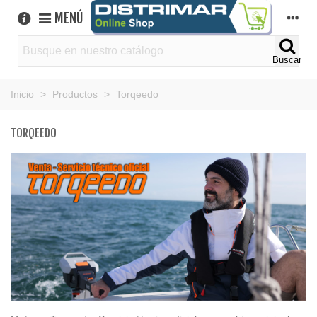
MENÚ
Buscar
Inicio
>
Productos
>
Torqeedo
TORQEEDO