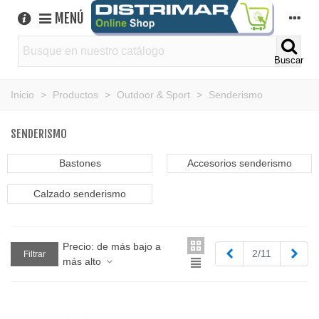
MENÚ
Buscar
Inicio
>
Productos
>
Outdoor & Sport
>
Senderismo
SENDERISMO
Bastones
Accesorios senderismo
Calzado senderismo
Precio: de más bajo a
Anterior
Sigu
2/11
Filtrar
más alto